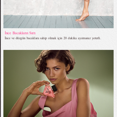
İnce Bacakların Sırrı
İnce ve düzgün bacaklara sahip olmak için 20 dakika ayırmanız yeterli.