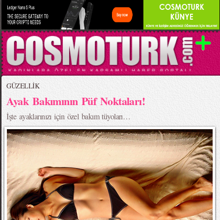
GÜZELLİK
Ayak Bakımının Püf Noktaları!
İşte ayaklarınızı için özel bakım tüyoları…