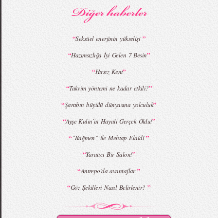
“
”
Seksüel enerjinin yükselişi
“
”
Hazımsızlığa İyi Gelen 7 Besin
MBFWI - Giray Sepin 2015 Yaz Koleksiyonu
MBFWI - Burçe Bekrek 2015 Yaz Koleksiyonu
“
”
Hırsız Kent
“
”
Takvim yöntemi ne kadar etkili?
“
”
Şarabın büyülü dünyasına yolculuk
“
”
Ayşe Kulin`in Hayali Gerçek Oldu!
“
”
“Rağmen” ile Mehtap Elaidi
“
”
Yaratıcı Bir Salon!
“
”
Antrepo’da avantajlar
“
”
Göz Şekilleri Nasıl Belirlenir?