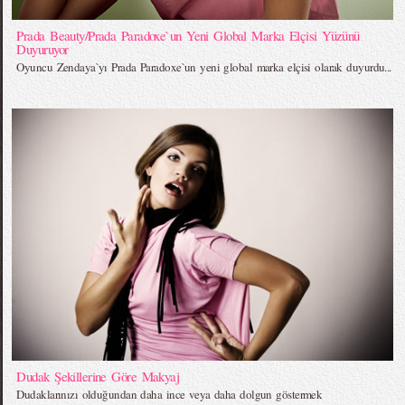
Prada Beauty/Prada Paradoxe`un Yeni Global Marka Elçisi Yüzünü
Duyuruyor
Oyuncu Zendaya`yı Prada Paradoxe`un yeni global marka elçisi olarak duyurdu...
Dudak Şekillerine Göre Makyaj
Dudaklarınızı olduğundan daha ince veya daha dolgun göstermek