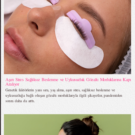
Aşırı Stres Sağlıksız Beslenme ve Uykusuzluk Gözaltı Morluklarına Kapı
Aralıyor
Genetik faktörlerin yanı sıra, yaş alma, aşırı stres, sağlıksız beslenme ve
uykusuzluğa bağlı oluşan gözaltı morluklarıyla ilgili şikayetler, pandemiden
sonra daha da arttı.