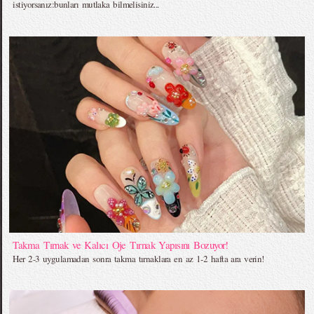
istiyorsanız:bunları mutlaka bilmelisiniz...
Takma Tırnak ve Kalıcı Oje Tırnak Yapısını Bozuyor!
Her 2-3 uygulamadan sonra takma tırnaklara en az 1-2 hafta ara verin!