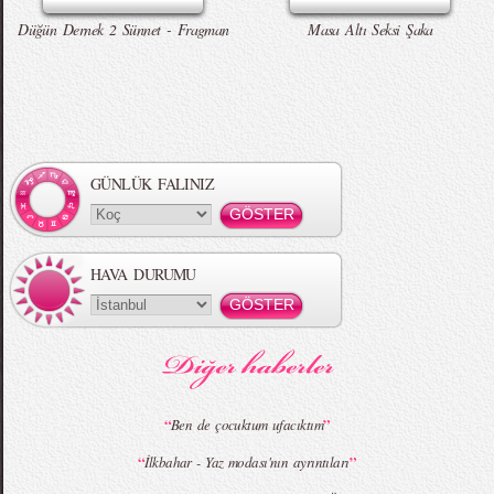
Düğün Dernek 2 Sünnet - Fragman
Masa Altı Seksi Şaka
Örgü Saç Modelleri
MBFWI - Hakan Akkaya 2015 Yaz
Koleksiyonu
GÜNLÜK FALINIZ
HAVA DURUMU
MBFWI - Gülçin Çengel 2015 Yaz
MBFWI - Zeynep Erdoğan 2015 Yaz
Koleksiyonu
Koleksiyonu
“
”
Ben de çocuktum ufacıktım
“
”
İlkbahar - Yaz modası'nın ayrıntıları