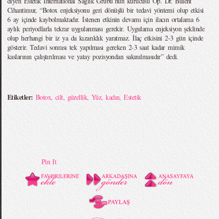
diyen Estetik International Sağlık Grubu’nun kurucusu Op. Dr. Bülent
Cihantimur, “Botox enjeksiyonu geri dönüşlü bir tedavi yöntemi olup etkisi
6 ay içinde kaybolmaktadır. İstenen etkinin devamı için ilacın ortalama 6
aylık periyodlarla tekrar uygulanması gerekir. Uygulama enjeksiyon şeklinde
olup herhangi bir iz ya da kızarıklık yaratmaz. İlaç etkisini 2-3 gün içinde
gösterir. Tedavi sonrası tek yapılması gereken 2-3 saat kadar mimik
kaslarının çalıştırılması ve yatay pozisyondan sakınılmasıdır” dedi.
Etiketler:
Botox
,
cilt
,
güzellik
,
Yüz
,
kadın
,
Estetik
Pin It