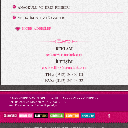
ANAOKULU VE KREŞ REHBERİ
MODA İKONU MAĞAZALAR
DİĞER ADRESLER
REKLAM
reklam@cosmoturk.com
İLETİŞİM
cosmoeditor@cosmoturk.com
TEL:
(0212) 280 07 00
FAX:
(0212) 244 13 32
-->
COSMOTURK YAYIN GRUBU & HILLARY COMPANY TURKEY
Reklam Satış & Pazarlama:
0212 280 07 00
Web Programlama :
Selim Topaloğlu
© COPYRIGHT 2015 COSMOTURK, Tüm Hakları Saklıdır. (0,23)