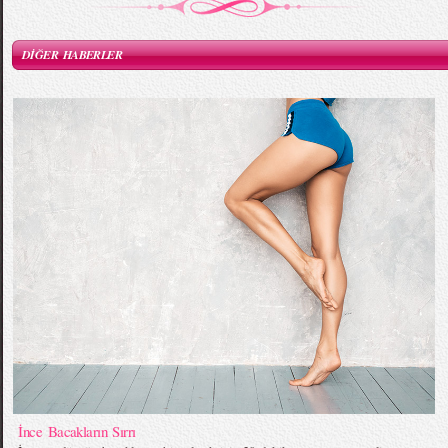
DİĞER HABERLER
İnce Bacakların Sırrı