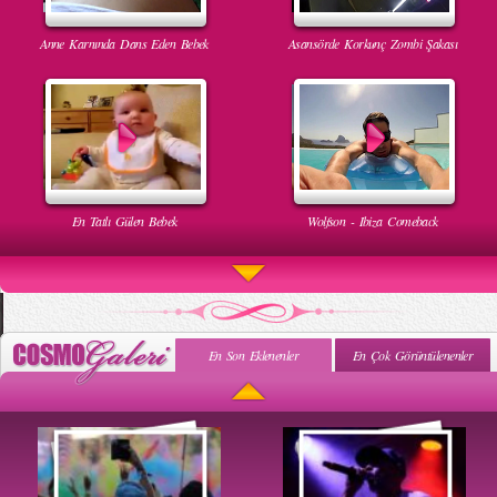
Anne Karnında Dans Eden Bebek
Asansörde Korkunç Zombi Şakası
En Tatlı Gülen Bebek
Wolfson - Ibiza Comeback
En Son Eklenenler
En Çok Görüntülenenler
Uyuyan Bebeğe Gangnam Dinletilirse Ne Olur
Uykusun Da Gülen Bebek