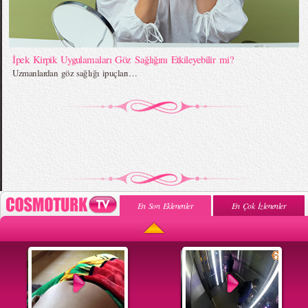
İpek Kirpik Uygulamaları Göz Sağlığını Etkileyebilir mi?
Uzmanlardan göz sağlığı ipuçları…
En Son Eklenenler
En Çok İzlenenler