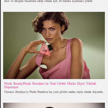
İnce ve düzgün bacaklara sahip olmak için 20 dakika ayırmanız yeterli.
Prada Beauty/Prada Paradoxe`un Yeni Global Marka Elçisi Yüzünü
Duyuruyor
Oyuncu Zendaya`yı Prada Paradoxe`un yeni global marka elçisi olarak duyurdu...