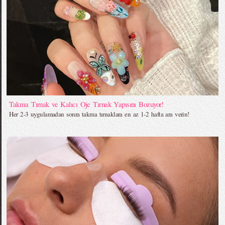
Takma Tırnak ve Kalıcı Oje Tırnak Yapısını Bozuyor!
Her 2-3 uygulamadan sonra takma tırnaklara en az 1-2 hafta ara verin!