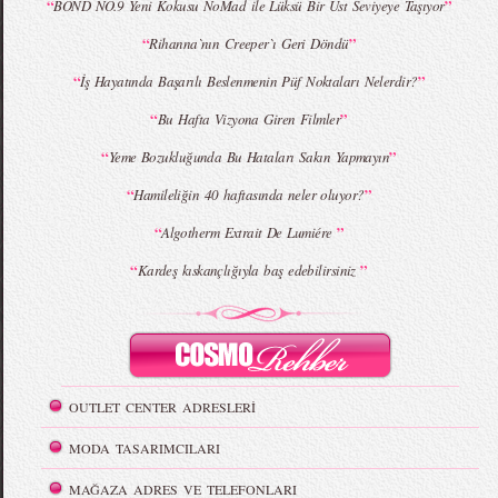
MBFWI - Giray Sepin 2015 Yaz Koleksiyonu
MBFWI - Burçe Bekrek 2015 Yaz Koleksiyonu
“
”
BOND NO.9 Yeni Kokusu NoMad ile Lüksü Bir Üst Seviyeye Taşıyor
“
”
Rihanna`nın Creeper`ı Geri Döndü
“
”
İş Hayatında Başarılı Beslenmenin Püf Noktaları Nelerdir?
“
”
Bu Hafta Vizyona Giren Filmler
“
”
Yeme Bozukluğunda Bu Hataları Sakın Yapmayın
“
”
Hamileliğin 40 haftasında neler oluyor?
“
”
Algotherm Extrait De Lumiére
“
”
Kardeş kıskançlığıyla baş edebilirsiniz
OUTLET CENTER ADRESLERİ
MODA TASARIMCILARI
MAĞAZA ADRES VE TELEFONLARI