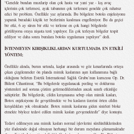
“Genelde bundan muzdarip olan çok hasta var yani yaz - kış avuç
içlerinin çok terlemesi, ayak tabanının çok terlemesi genelde çok rahatsız
edici bir problem. Özellikle yaz aylarında. Bu bölgelere botoks enjeksiyonu
yaparak buradaki küçük ter bezlerinin kasılması engelleniyor. Bu da geçici
bir etki, 6 ay süren bir etki ve terleme en çok hangi bölgelerde
görülüyorsa oraya nişasta testi yapılıyor. En çok terleyen bölgeler tespit
ediliyor ve daha sonra buralara botoks uygulaması yapılıyor” dedi.
İSTENMEYEN KIRIŞIKLIKLARDAN KURTULMADA EN ETKİLİ
YÖNTEM;
Özellikle alında, burun sırtında, kaşlar arasında ve göz kenarlarında ortaya
çıkan çizgilenmeler ön planda mimik kaslarının aşırı kullanımına bağlı
olduğunu belirten Estetik International Sağlık Grubu’nun kurucusu Op. Dr.
Bülent Cihantimur, “Bu bölgelerde uygulanacak peeling ve doldurma
yöntemleri asıl soruna çözüm getirmediklerinden ancak sınırlı etkinliğe
sahiptirler. Bu bölgelerde, cildin kırışmasına sebep olan mimik kasları,
Botox enjeksiyonu ile gevşetilmekte ve bu kasların üzerini örten cildin
kırışıklıkları yok olmaktadır. Botox mimik kaslarına giden sinirleri bloke
etmekte böylece tedavi edilen mimik kasları gevşemektedir” diye konuştu.
Tedavi edilmeyen ana mimik kasları normal işlevlerini sürdürdüklerinden
yüz ifadesinde doğal olmayan herhangi bir durum meydana çıkmamaktadır