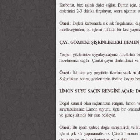
Karbonat, bize ışıltılı dişler sağlar. Bunun için,
dişlerinizi 2-3 dakika fırçalayın, sonra ağzınızı s
Öneri:
Dişleri karbonatla sık sık fırçalamak, di
incelteceğinden, bu işlemi haftada bir kez yapma
ÇAY, GÖZDEKİ ŞİŞKİNLİKLERİ HEMEN
Yorgun gözlerinize uygulayacağınız rahatlatıcı b
hissetmenizi sağlar. Çünkü çayın dinlendirici ve ş
Öneri:
İki tane çay poşetinin üzerine sıcak su
Soğuduktan sonra, gözlerinizin üstüne koyup beş
LİMON SUYU SAÇIN RENGİNİ AÇAR: 
Doğal kumral olan saçlarınızın rengini, limon ve
sarartabilirsiniz. Limon suyunu, üçte bir oranınd
ve güneş altında bir saat bekleyin.
Öneri:
Bu işlem sadece doğal sarışınlarda ve k
işlemi çok sık yapmamalısınız. Çünkü limonun içe
olmasına ve mat görünmesine yol açabilir.