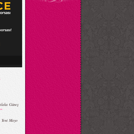
tlaka Güneş
”
ı
oo Yeni Mayo