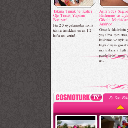
Takma Tırnak ve Kalıcı
Aşırı Stres Sağlık
Oje Tırnak Yapısını
Beslenme ve Uyk
Bozuyor!
Gözaltı Morluklar
Aralıyor
Her 2-3 uygulamadan sonra
Genetik faktörlerin y
takma tırnaklara en az 1-2
yaş alma, aşırı stres,
hafta ara verin!
beslenme ve uykus
bağlı oluşan gözaltı
morluklarıyla ilgili 
pandemiden sonra 
arttı.
En Son Ekle