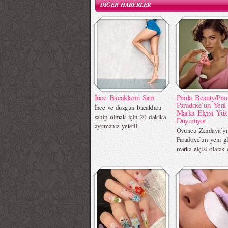
DİĞER HABERLER
İnce Bacakların Sırrı
Prada Beauty/Pra
Paradoxe`un Yeni
İnce ve düzgün bacaklara
Marka Elçisi Yüz
sahip olmak için 20 dakika
Duyuruyor
ayırmanız yeterli.
Oyuncu Zendaya`yı
Paradoxe`un yeni g
marka elçisi olarak 