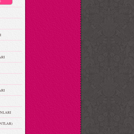
I
ARI
RI
NLARI
NTLAR)