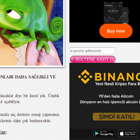
NLARI DAHA SAĞLIKLI VE
olacaklar diye bir kural yok. Üstelik
ol açabiliyor.
ınızla saç derinize masaj yaparsanız,
leriniz daha çok beslenecektir.
ĞRU