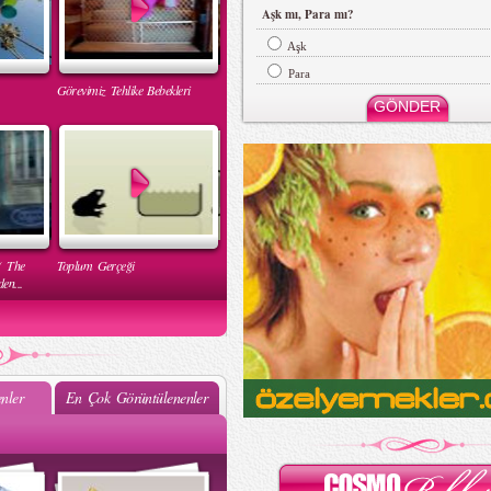
Aşk mı, Para mı?
Aşk
Para
Görevimiz Tehlike Bebekleri
( The
Toplum Gerçeği
en...
nler
En Çok Görüntülenenler
Mehtap Elaidi - MBFWI Yaz
2015 Defilesi