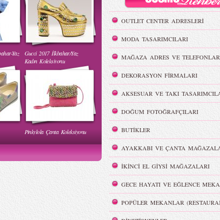
OUTLET CENTER ADRESLERİ
MODA TASARIMCILARI
bahar-Yaz
Gucci 2017 İlkbahar/Yaz
 Yaz
Burçe Bekrek - MBFWI Yaz
MAĞAZA ADRES VE TELEFONLAR
Kadın Koleksiyonu
2015 Defilesi
DEKORASYON FİRMALARI
AKSESUAR VE TAKI TASARIMCIL
DOĞUM FOTOĞRAFÇILARI
BUTİKLER
Pinkylola Çanta Koleksiyonu
WI Yaz
Hakan Akkaya - MBFWI Yaz
2015 Defilesi
AYAKKABI VE ÇANTA MAĞAZALA
İKİNCİ EL GİYSİ MAĞAZALARI
GECE HAYATI VE EĞLENCE MEKA
POPÜLER MEKANLAR (RESTAURA
Victoria`s Secret Meleklerinin
Dumanlı Göz Makyajı
Şov Hazırlıkları