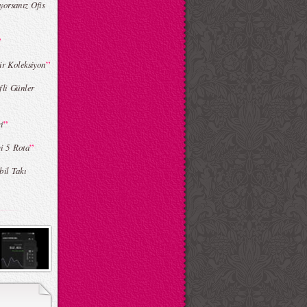
orsanız Ofis
”
”
Bir Koleksiyon
fli Günler
”
i
”
yi 5 Rota
bil Takı