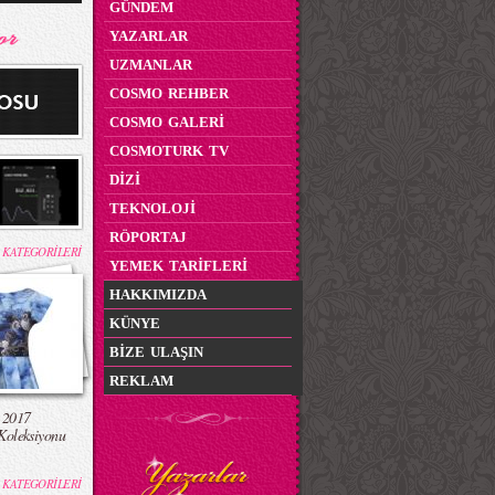
GÜNDEM
YAZARLAR
UZMANLAR
COSMO REHBER
COSMO GALERİ
COSMOTURK TV
DİZİ
TEKNOLOJİ
RÖPORTAJ
 KATEGORİLERİ
YEMEK TARİFLERİ
HAKKIMIZDA
KÜNYE
BİZE ULAŞIN
REKLAM
 2017
Koleksiyonu
 KATEGORİLERİ