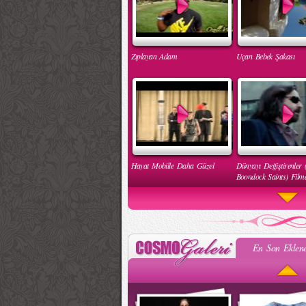
Zıplayan Adam
Uçan Bebek Şakası
Hayat Mobille Daha Güzel
Dünyayı Değiştirenler 
Boondock Saints) Filmd
En Son Eklene
Engelleri Kaldır Hareketi
İnsan Hakları