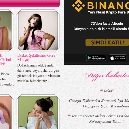
da
Dudak Şekillerine Göre
 Global
Makyaj
ünü
Dudaklarınızı olduğundan
daha ince veya daha dolgun
 Prada
göstermek istiyorsanız:bunları
lobal
mutlaka bilmelisiniz...
duyurdu...
“
”
Vicdan
“
Güneşin Etkilerinden Korunmak İçin Mu
Gözlüğü ve Şapka Kullanılmal
“
Victoria’s Secret Meleği Behati Prinsl
”
Koleksiyonunu Tanıttı