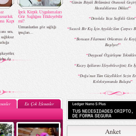
“
Günün Büyük Bölümünü Oturarak Geçiriy
”
Hastalıklarına Dikkat!
sız
İpek Kirpik Uygulamaları
usuzluk
Göz Sağlığını Etkileyebilir
“
Detoksla Yaza Sağlıklı Girin
ına Kapı
mi?
Uzmanlardan göz sağlığı
“
Sıcacık Bir Kış İçin Ayyıldız’dan Çarpıcı 
anı sıra,
ipuçları…
 sağlıksız
“
Borusan Filarmoni Orkestrası ile Keyi
uzluğa
”
Başılyor!
şikayetler,
“
Duygusal Özgürleşme Teknikler
daha da
“
Kuzey Işıklarını İzleyebileceğiniz En İ
“
Doğu’nun Tüm Güzellikleri Sezin Er
”
Koleksiyonunda Buluştu
nenler
En Çok İzlenenler
Anket