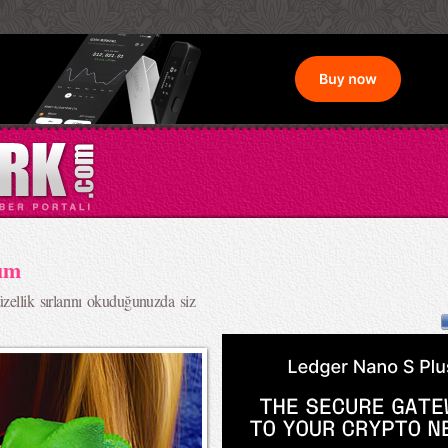
kım
zellik sırlarını okuduğunuzda siz