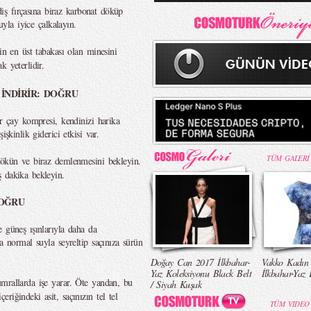
 diş fırçasına biraz karbonat döküp
uyla iyice çalkalayın.
şin en üst tabakası olan minesini
k yeterlidir.
 İNDİRİR: DOĞRU
ir çay kompresi, kendinizi harika
işkinlik giderici etkisi var.
TÜM GALERİ
 dökün ve biraz demlenmesini bekleyin.
 dakika bekleyin.
DOĞRU
 güneş ışınlarıyla daha da
a normal suyla seyreltip saçınıza sürün
Doğay Can 2017 İlkbahar-
Vakko Kadın
Yaz Koleksiyonu Black Belt
İlkbahar-Yaz 
umrallarda işe yarar. Öte yandan, bu
/ Siyah Kuşak
riğindeki asit, saçınızın tel tel
TÜM VIDEO