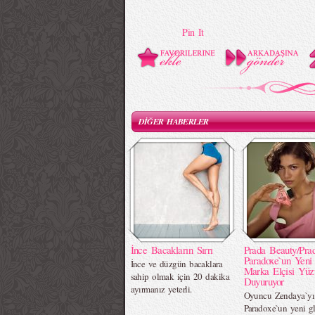
Pin It
DİĞER HABERLER
İnce Bacakların Sırrı
Prada Beauty/Pra
Paradoxe`un Yeni
İnce ve düzgün bacaklara
Marka Elçisi Yüz
sahip olmak için 20 dakika
Duyuruyor
ayırmanız yeterli.
Oyuncu Zendaya`yı
Paradoxe`un yeni g