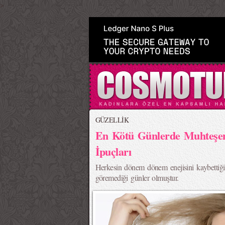
>
GÜZELLİK
En Kötü Günlerde Muhteş
İpuçları
Herkesin dönem dönem enejisini kaybettiği 
göremediği günler olmuştur.