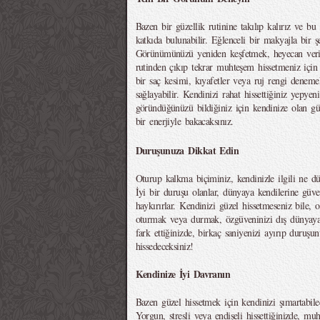
Bazen bir güzellik rutinine takılıp kalırız ve 
katkıda bulunabilir. Eğlenceli bir makyajla bir ş
Görünümünüzü yeniden keşfetmek, heyecan veric
rutinden çıkıp tekrar muhteşem hissetmeniz için
bir saç kesimi, kıyafetler veya ruj rengi deneme
sağlayabilir. Kendinizi rahat hissettiğiniz yepye
göründüğünüzü bildiğiniz için kendinize olan g
bir enerjiyle bakacaksınız.
Duruşunuza Dikkat Edin
Oturup kalkma biçiminiz, kendinizle ilgili ne dü
İyi bir duruşu olanlar, dünyaya kendilerine güv
haykırırlar. Kendinizi güzel hissetmeseniz bile, 
oturmak veya durmak, özgüveninizi dış dünyay
fark ettiğinizde, birkaç saniyenizi ayırıp duruşu
hissedeceksiniz!
Kendinize İyi Davranın
Bazen güzel hissetmek için kendinizi şımartabile
Yorgun, stresli veya endişeli hissettiğinizde, 