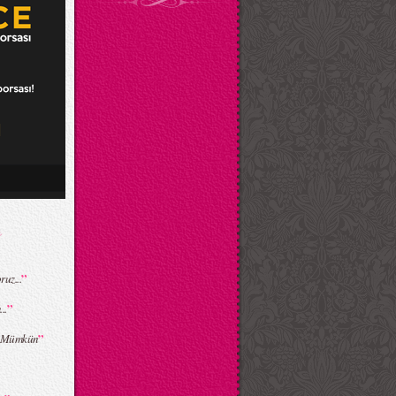
”
uz...
”
..
”
at Mümkün