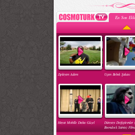
En Son Ekle
Zıplayan Adam
Uçan Bebek Şakası
Hayat Mobille Daha Güzel
Dünyayı Değiştirenler 
Boondock Saints) Filmd