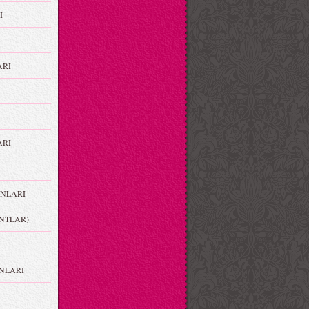
I
ARI
RI
NLARI
NTLAR)
NLARI