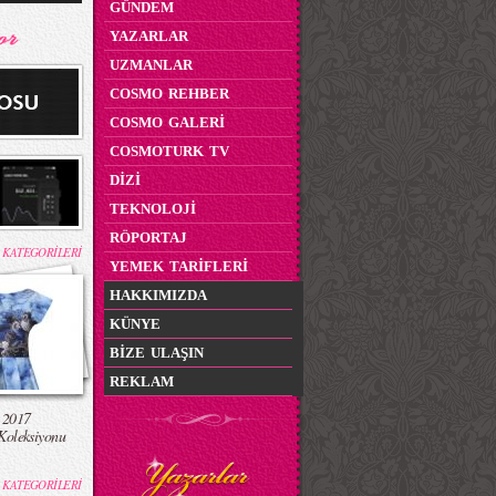
GÜNDEM
YAZARLAR
UZMANLAR
COSMO REHBER
COSMO GALERİ
COSMOTURK TV
DİZİ
TEKNOLOJİ
RÖPORTAJ
 KATEGORİLERİ
YEMEK TARİFLERİ
HAKKIMIZDA
KÜNYE
BİZE ULAŞIN
REKLAM
 2017
Koleksiyonu
 KATEGORİLERİ