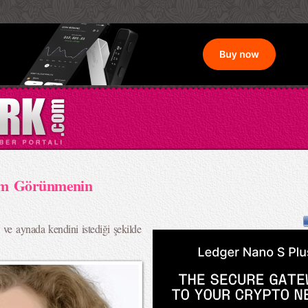
em Görünmenin
ve aynada kendini istediği şekilde