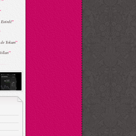
”
ş
”
”
Estirdi!
”
”
n de Yokum
”
olları