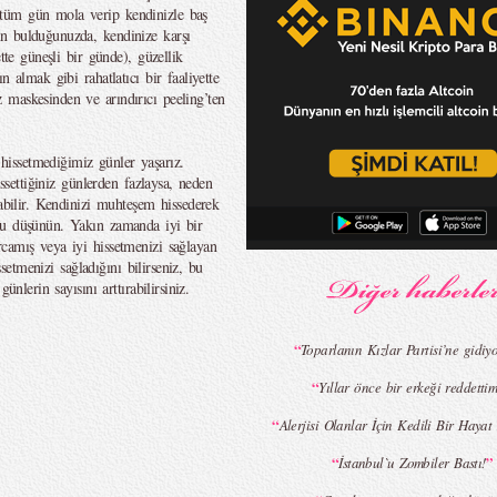
tüm gün mola verip kendinizle baş
n bulduğunuzda, kendinize karşı
tte güneşli bir günde), güzellik
n almak gibi rahatlatıcı bir faaliyette
maskesinden ve arındırıcı peeling’ten
issetmediğimiz günler yaşarız.
issettiğiniz günlerden fazlaysa, neden
labilir. Kendinizi muhteşem hissederek
nu düşünün. Yakın zamanda iyi bir
camış veya iyi hissetmenizi sağlayan
ssetmenizi sağladığını bilirseniz, bu
ünlerin sayısını arttırabilirsiniz.
“
Toparlanın Kızlar Partisi’ne gidiyor
“
Yıllar önce bir erkeği reddettim.
“
Alerjisi Olanlar İçin Kedili Bir Hay
“
”
İstanbul`u Zombiler Bastı!