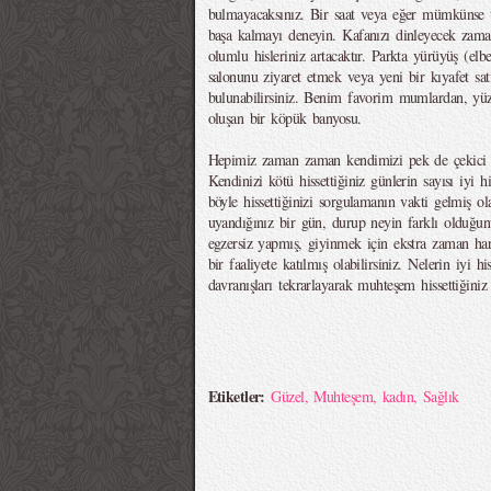
bulmayacaksınız. Bir saat veya eğer mümkünse 
başa kalmayı deneyin. Kafanızı dinleyecek zama
olumlu hisleriniz artacaktır. Parkta yürüyüş (elbe
salonunu ziyaret etmek veya yeni bir kıyafet satı
bulunabilirsiniz. Benim favorim mumlardan, yüz 
oluşan bir köpük banyosu.
Hepimiz zaman zaman kendimizi pek de çekici h
Kendinizi kötü hissettiğiniz günlerin sayısı iyi h
böyle hissettiğinizi sorgulamanın vakti gelmiş o
uyandığınız bir gün, durup neyin farklı olduğu
egzersiz yapmış, giyinmek için ekstra zaman har
bir faaliyete katılmış olabilirsiniz. Nelerin iyi hi
davranışları tekrarlayarak muhteşem hissettiğiniz g
Etiketler:
Güzel
,
Muhteşem
,
kadın
,
Sağlık