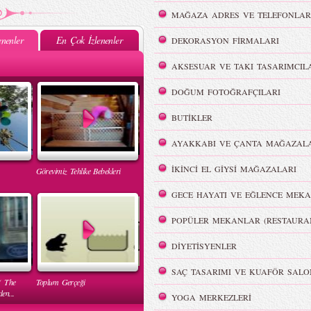
MAĞAZA ADRES VE TELEFONLAR
nenler
En Çok İzlenenler
DEKORASYON FİRMALARI
AKSESUAR VE TAKI TASARIMCIL
DOĞUM FOTOĞRAFÇILARI
BUTİKLER
AYAKKABI VE ÇANTA MAĞAZALA
İKİNCİ EL GİYSİ MAĞAZALARI
Görevimiz Tehlike Bebekleri
GECE HAYATI VE EĞLENCE MEKA
POPÜLER MEKANLAR (RESTAURA
DİYETİSYENLER
SAÇ TASARIMI VE KUAFÖR SALO
( The
Toplum Gerçeği
en...
YOGA MERKEZLERİ