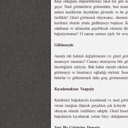
Klişe olduğunu düşünebilirsiniz fakat her gün
geçer. Nasıl görünürlerse görünsünler, bazı insan
nedeni kendilerine duydukları güvendir ve bu gü
özelliktir! Güzel görünmek istiyorsanız, olumsuz
kendinizi olumlu yönde güdülemeye başlayın. Ke
odaklanın ve aklınızdan geçebilecek olumsuz düş
beğeniyorsunuz? O zaman sırtınızı şöyle bir sıv
Gülümseyin
Anında ruh halinizi değiştirmenin (ve güzel gö
inanmıyor musunuz? Canınız istemiyorsa bile g
hissettiğinizi söyleyin. Ruh halini olumlu etkil
görünmeyi ve hissetmeyi sağladığı söylenir. İnsa
bulurlar ve gülümsemek daha genç görünmenizi 
Kıyaslamaktan Vazgeçin
Kendimizi başkalarıyla kıyaslamak ve nasıl gör
verme tuzağına düşmek gerçekten çok kolaydır. H
olmayan olumlu özelliklere sahiptir. Güzel hisse
başkalarıyla kıyaslamak yerine birey olduğunuzu
Yeni Bir Görünüm Deneyin