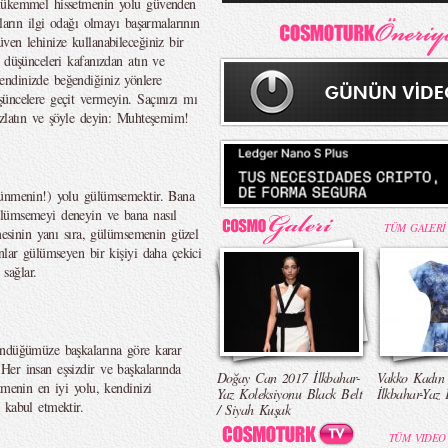
 mükemmel hissetmenin yolu güvenden
ların ilgi odağı olmayı başarmalarının
ven lehinize kullanabileceğiniz bir
 düşünceleri kafanızdan atın ve
ndinizde beğendiğiniz yönlere
üncelere geçit vermeyin. Saçınızı mı
azlatın ve şöyle deyin: Muhteşemim!
rünmenin!) yolu gülümsemektir. Bana
ülümsemeyi deneyin ve bana nasıl
TÜM GALERİ
emesinin yanı sıra, gülümsemenin güzel
nlar gülümseyen bir kişiyi daha çekici
sağlar.
ündüğümüze başkalarına göre karar
er insan eşsizdir ve başkalarında
Doğay Can 2017 İlkbahar-
Vakko Kadın
tmenin en iyi yolu, kendinizi
Yaz Koleksiyonu Black Belt
İlkbahar-Yaz 
 kabul etmektir.
/ Siyah Kuşak
TÜM VIDEO