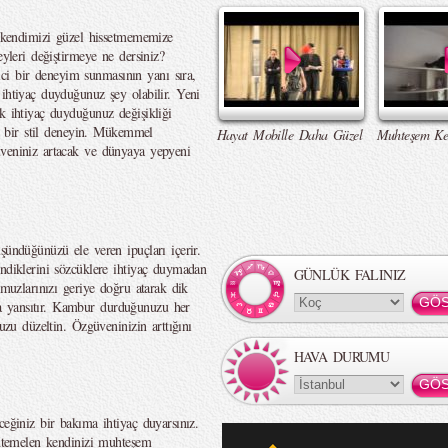
bu kendimizi güzel hissetmememize
eyleri değiştirmeye ne dersiniz?
i bir deneyim sunmasının yanı sıra,
 ihtiyaç duyduğunuz şey olabilir. Yeni
k ihtiyaç duyduğunuz değişikliği
ni bir stil deneyin. Mükemmel
Hayat Mobille Daha Güzel
Muhteşem Ke
üveniniz artacak ve dünyaya yepyeni
şündüğünüzü ele veren ipuçları içerir.
endiklerini sözcüklere ihtiyaç duymadan
GÜNLÜK FALINIZ
omuzlarınızı geriye doğru atarak dik
a yansıtır. Kambur durduğunuzu her
nuzu düzeltin. Özgüveninizin arttığını
HAVA DURUMU
ceğiniz bir bakıma ihtiyaç duyarsınız.
muhtemelen kendinizi muhteşem