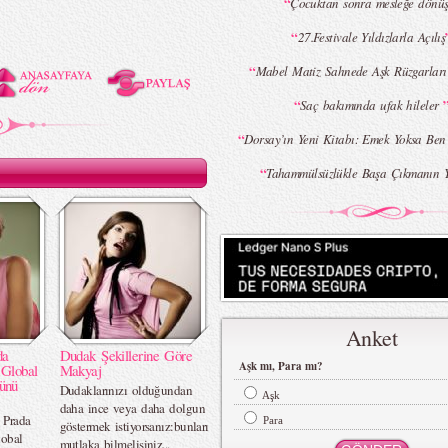
“
Çocuktan sonra mesleğe dönü
“
27.Festivale Yıldızlarla Açılış
“
Mabel Matiz Sahnede Aşk Rüzgarları 
“
Saç bakımında ufak hileler
“
Dorsay’ın Yeni Kitabı: Emek Yoksa Be
“
Tahammülsüzlükle Başa Çıkmanın Y
Anket
da
Dudak Şekillerine Göre
Aşk mı, Para mı?
 Global
Makyaj
ünü
Dudaklarınızı olduğundan
Aşk
daha ince veya daha dolgun
 Prada
Para
göstermek istiyorsanız:bunları
lobal
mutlaka bilmelisiniz...