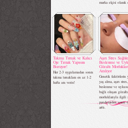
marka elçisi olarak 
Takma Tırnak ve Kalıcı
Aşırı Stres Sağlık
Oje Tırnak Yapısını
Beslenme ve Uyk
Bozuyor!
Gözaltı Morluklar
Aralıyor
Her 2-3 uygulamadan sonra
Genetik faktörlerin y
takma tırnaklara en az 1-2
yaş alma, aşırı stres,
hafta ara verin!
beslenme ve uykus
bağlı oluşan gözaltı
morluklarıyla ilgili 
pandemiden sonra 
arttı.