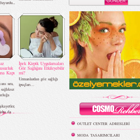
duyurdu...
sız
İpek Kirpik Uygulamaları
usuzluk
Göz Sağlığını Etkileyebilir
ına Kapı
mi?
Uzmanlardan göz sağlığı
anı sıra,
ipuçları…
 sağlıksız
uzluğa
şikayetler,
daha da
OUTLET CENTER ADRESLERİ
MODA TASARIMCILARI