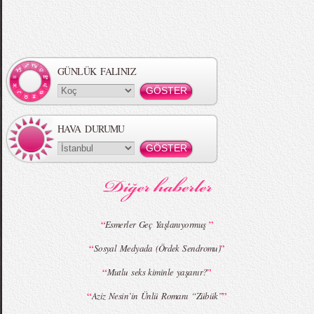
Örgü Saç Modelleri
MBFWI - Hakan Akkaya 2015 Yaz
Koleksiyonu
GÜNLÜK FALINIZ
HAVA DURUMU
MBFWI - Gülçin Çengel 2015 Yaz
MBFWI - Zeynep Erdoğan 2015 Yaz
Koleksiyonu
Koleksiyonu
“
”
Esmerler Geç Yaşlanıyormuş
“
”
Sosyal Medyada (Ördek Sendromu)
MBFWI - Giray Sepin 2015 Yaz Koleksiyonu
MBFWI - Burçe Bekrek 2015 Yaz Koleksiyonu
“
”
Mutlu seks kiminle yaşanır?
“
”
Aziz Nesin’in Ünlü Romanı “Zübük”