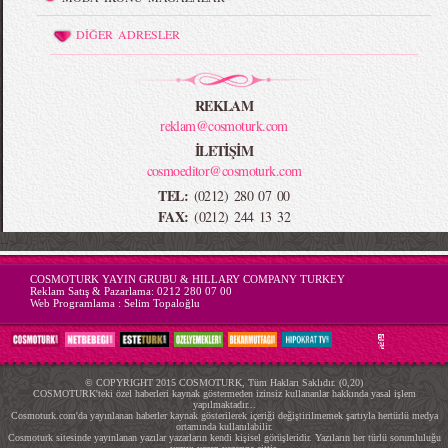
DİĞER ADRESLER
REKLAM
reklam@cosmoturk.com
İLETİŞİM
cosmoeditor@cosmoturk.com
TEL:
(0212) 280 07 00
FAX:
(0212) 244 13 32
-->
COSMOTURK YAYIN GRUBU & HILLARY COMPANY TURKEY
Reklam Satış & Pazarlama:
0212 280 07 00
Web Programlama :
Selim Topaloğlu
© COPYRIGHT 2015 COSMOTURK, Tüm Hakları Saklıdır. (0,20)
COSMOTURK'teki özel haberleri kaynak göstermeden izinsiz kullananlar hakkında yasal işlem
yapılmaktadır...
Cosmoturk.com'da yayınlanan haberler kaynak gösterilerek içeriği değiştirilmemek şartıyla hertürlü medya
ortamında kullanılabilir.
Cosmoturk sitesinde yayınlanan yazılar yazarların kendi kişisel görüşleridir. Yazıların her türlü sorumluluğu