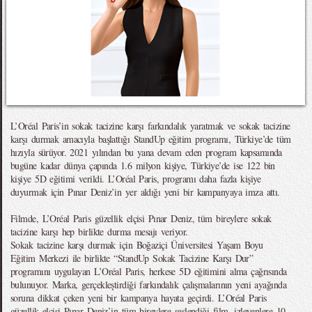
L’Oréal Paris’in sokak tacizine karşı farkındalık yaratmak ve sokak tacizine
karşı durmak amacıyla başlattığı StandUp eğitim programı, Türkiye’de tüm
hızıyla sürüyor. 2021 yılından bu yana devam eden program kapsamında
bugüne kadar dünya çapında 1.6 milyon kişiye, Türkiye’de ise 122 bin
kişiye 5D eğitimi verildi. L’Oréal Paris, programı daha fazla kişiye
duyurmak için Pınar Deniz’in yer aldığı yeni bir kampanyaya imza attı.
Filmde, L’Oréal Paris güzellik elçisi Pınar Deniz, tüm bireylere sokak
tacizine karşı hep birlikte durma mesajı veriyor.
Sokak tacizine karşı durmak için Boğaziçi Üniversitesi Yaşam Boyu
Eğitim Merkezi ile birlikte “StandUp Sokak Tacizine Karşı Dur”
programını uygulayan L’Oréal Paris, herkese 5D eğitimini alma çağrısında
bulunuyor. Marka, gerçekleştirdiği farkındalık çalışmalarının yeni ayağında
soruna dikkat çeken yeni bir kampanya hayata geçirdi. L’Oréal Paris
güzellik elçisi Pınar Deniz’in tüm bireylere seslendiği film, izleyenlere 10