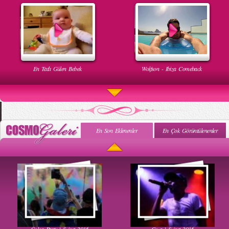
En Tatlı Gülen Bebek
Wolfson - Ibiza Comeback
En Son Eklenenler
En Çok Görüntülenenler
Uyuyan Bebeğe Gangnam Dinletilirse Ne Olur
Uykusun Da Gülen Bebek