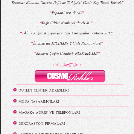
“
”
Rekorlar Kitabına Girecek Defilede Türkiye’yi Gözde Zay Temsil Edecek!
“
”
Espadril geri döndü
“
”
Yağlı Ciltler Nemlendirilmeli Mi?
“
”
Tıkla - Kazan Kampanyası Yeni Armağanları - Mayıs 2012
“
”
İstanbul`un MICHELIN Yıldızlı Restoranları!
“
”
Modern Çağın Cehaleti: NEOCEHALET
OUTLET CENTER ADRESLERİ
MODA TASARIMCILARI
MAĞAZA ADRES VE TELEFONLARI
DEKORASYON FİRMALARI