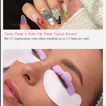
Takma Tırnak ve Kalıcı Oje Tırnak Yapısını Bozuyor!
Her 2-3 uygulamadan sonra takma tırnaklara en az 1-2 hafta ara verin!