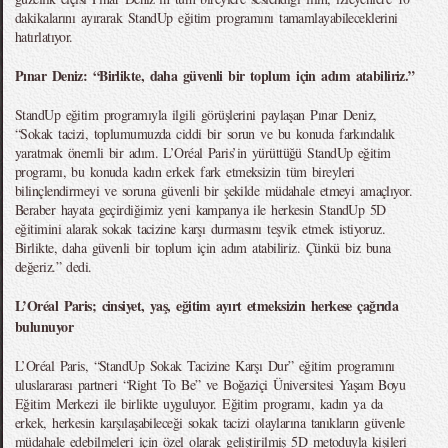
dakikalarını ayırarak StandUp eğitim programını tamamlayabileceklerini
hatırlatıyor.
Pınar Deniz: “Birlikte, daha güvenli bir toplum için adım atabiliriz.”
StandUp eğitim programıyla ilgili görüşlerini paylaşan Pınar Deniz,
“Sokak tacizi, toplumumuzda ciddi bir sorun ve bu konuda farkındalık
yaratmak önemli bir adım. L’Oréal Paris’in yürüttüğü StandUp eğitim
programı, bu konuda kadın erkek fark etmeksizin tüm bireyleri
bilinçlendirmeyi ve soruna güvenli bir şekilde müdahale etmeyi amaçlıyor.
Beraber hayata geçirdiğimiz yeni kampanya ile herkesin StandUp 5D
eğitimini alarak sokak tacizine karşı durmasını teşvik etmek istiyoruz.
Birlikte, daha güvenli bir toplum için adım atabiliriz. Çünkü biz buna
değeriz.” dedi.
L’Oréal Paris; cinsiyet, yaş, eğitim ayırt etmeksizin herkese çağrıda
bulunuyor
L’Oréal Paris, “StandUp Sokak Tacizine Karşı Dur” eğitim programını
uluslararası partneri “Right To Be” ve Boğaziçi Üniversitesi Yaşam Boyu
Eğitim Merkezi ile birlikte uyguluyor. Eğitim programı, kadın ya da
erkek, herkesin karşılaşabileceği sokak tacizi olaylarına tanıkların güvenle
müdahale edebilmeleri için özel olarak geliştirilmiş 5D metoduyla kişileri