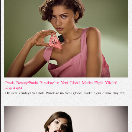
Prada Beauty/Prada Paradoxe`un Yeni Global Marka Elçisi Yüzünü
Duyuruyor
Oyuncu Zendaya`yı Prada Paradoxe`un yeni global marka elçisi olarak duyurdu...