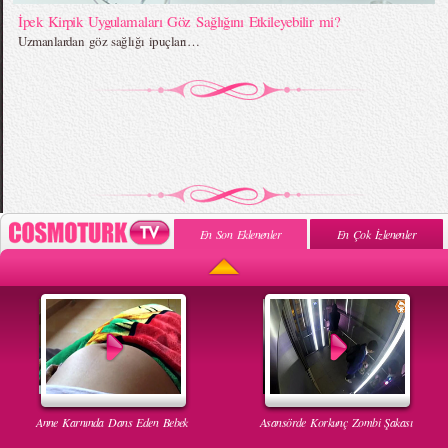
İpek Kirpik Uygulamaları Göz Sağlığını Etkileyebilir mi?
Uzmanlardan göz sağlığı ipuçları…
En Son Eklenenler
En Çok İzlenenler
Anne Karnında Dans Eden Bebek
Asansörde Korkunç Zombi Şakası