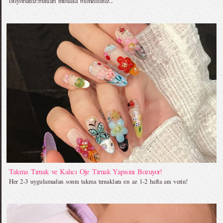
istiyorsanız:bunları mutlaka bilmelisiniz...
Takma Tırnak ve Kalıcı Oje Tırnak Yapısını Bozuyor!
Her 2-3 uygulamadan sonra takma tırnaklara en az 1-2 hafta ara verin!