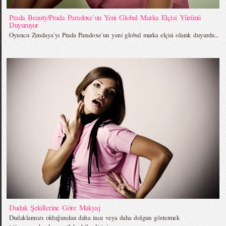
Prada Beauty/Prada Paradoxe`un Yeni Global Marka Elçisi Yüzünü
Duyuruyor
Oyuncu Zendaya`yı Prada Paradoxe`un yeni global marka elçisi olarak duyurdu...
Dudak Şekillerine Göre Makyaj
Dudaklarınızı olduğundan daha ince veya daha dolgun göstermek