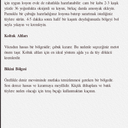
için uygun losyon evde de rahatlıkla hazırlanabilir: cam bir kaba 2-3 kaşık
yüzde 36 yoğunlukta oksijenli su koyun, birkaç damla amonyak ekleyin.
Pamuklu bir çubuğu hazırladığınız losyona batırıp sarartmak istediğiniz
tüylere sürün. 4-5 dakika sonra hafif bir kaşıntı duyduğunuzda bölgeyi bol
suyla yıkayın ve kremleyin.
Koltuk Altları
Vücudun hassas bir bölgesidir; çabuk kızarır. Bu nedenle seçeceğiniz metot
önem taşır. Koltuk altları için en ideal yöntem ağda ya da tüy dökücü
kremlerdir.
Bikini Bölgesi
Özellikle deniz mevsiminde mutlaka temizlenmesi gereken bir bölgedir.
Son derece hassas ve kızarmaya meyillidir. Küçük iltihaplara ve batık
tüylere neden olacağı için tıraş bıçağı kullanmaktan kaçının.