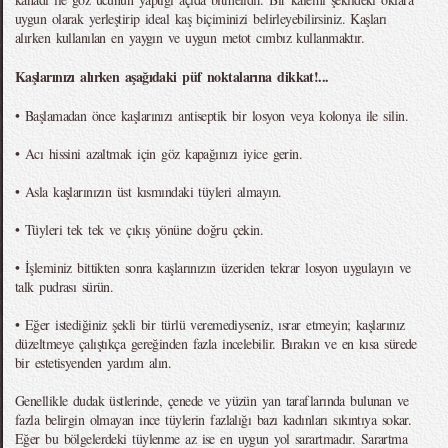
uygun olarak yerleştirip ideal kaş biçiminizi belirleyebilirsiniz. Kaşları
alırken kullanılan en yaygın ve uygun metot cımbız kullanmaktır.
Kaşlarınızı alırken aşağıdaki püf noktalarına dikkat!...
• Başlamadan önce kaşlarınızı antiseptik bir losyon veya kolonya ile silin.
• Acı hissini azaltmak için göz kapağınızı iyice gerin.
• Asla kaşlarınızın üst kısmındaki tüyleri almayın.
• Tüyleri tek tek ve çıkış yönüne doğru çekin.
• İşleminiz bittikten sonra kaşlarınızın üzeriden tekrar losyon uygulayın ve
talk pudrası sürün.
• Eğer istediğiniz şekli bir türlü veremediyseniz, ısrar etmeyin; kaşlarınız
düzeltmeye çalıştıkça gereğinden fazla incelebilir. Bırakın ve en kısa sürede
bir estetisyenden yardım alın.
Genellikle dudak üstlerinde, çenede ve yüzün yan taraflarında bulunan ve
fazla belirgin olmayan ince tüylerin fazlalığı bazı kadınları sıkıntıya sokar.
Eğer bu bölgelerdeki tüylenme az ise en uygun yol sarartmadır. Sarartma