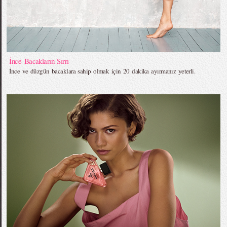
İnce Bacakların Sırrı
İnce ve düzgün bacaklara sahip olmak için 20 dakika ayırmanız yeterli.