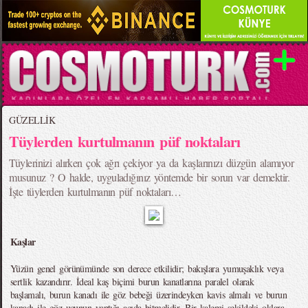
GÜZELLİK
Tüylerden kurtulmanın püf noktaları
Tüylerinizi alırken çok ağrı çekiyor ya da kaşlarınızı düzgün alamıyor
musunuz ? O halde, uyguladığınız yöntemde bir sorun var demektir.
İşte tüylerden kurtulmanın püf noktaları…
Kaşlar
Yüzün genel görünümünde son derece etkilidir; bakışlara yumuşaklık veya
sertlik kazandırır. İdeal kaş biçimi burun kanatlarına paralel olarak
başlamalı, burun kanadı ile göz bebeği üzerindeyken kavis almalı ve burun
kanadı ile göz ucunun yaptığı açıda bitmelidir. Bir kalemi şekildeki oklara