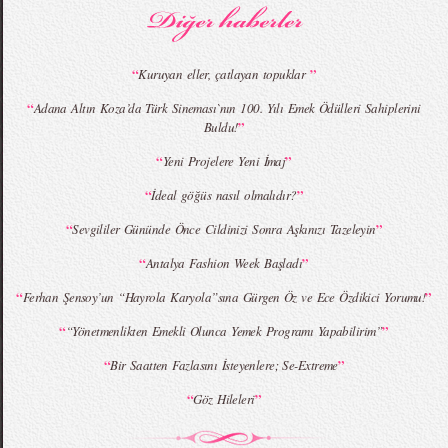
“
”
Kuruyan eller, çatlayan topuklar
“
Adana Altın Koza’da Türk Sineması`nın 100. Yılı Emek Ödülleri Sahiplerini
”
Buldu!
MBFWI - Giray Sepin 2015 Yaz Koleksiyonu
MBFWI - Burçe Bekrek 2015 Yaz Koleksiyonu
“
”
Yeni Projelere Yeni İmaj
“
”
İdeal göğüs nasıl olmalıdır?
“
”
Sevgililer Gününde Önce Cildinizi Sonra Aşkınızı Tazeleyin
“
”
Antalya Fashion Week Başladı
“
”
Ferhan Şensoy’un “Hayrola Karyola”sına Gürgen Öz ve Ece Özdikici Yorumu!
“
”
“Yönetmenlikten Emekli Olunca Yemek Programı Yapabilirim”
“
”
Bir Saatten Fazlasını İsteyenlere; Se-Extreme
“
”
Göz Hileleri