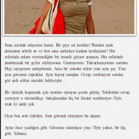
Sana sormak istiyorum bazen. Bir şeye mi kırıldın? Benden uzak
durmanın sebebi ne ve ben sana sarılırken kaskatı kesilmenin? Her
seferinde anlam veremediğim bir mesafe giriyor aramıza. Her seferinde
unutturacak bir şeyler söylüyorsun. Unutuyorum. Tekrarlamıyorum soruları.
Hiçe sayıyorum endişelerimi. Ama bir sonraki sefere yine aynı şey. Yine
aynı güvensiz topraklar. Aynı hoyrat susuşlar. Cevap verilmeyen sorular,
göz ardı edilen meraklı bekleyişler.
Bir öpücük koparmak için oyunlar oynayan çocuk gitmiş. Telefonları cevap
vermiyor o istemedikçe, bakışlarından hiç bir hissini sezdirmiyor. Öyle
uzak ki sanki yok.
Oysa ben seni özledim. Seni görmek istiyorum bu akşam.
Aylar önce yazdığım gibi. Güvensiz sulardayız yine. Öyle yalnız, bir hiç
gibi. Yabancı.