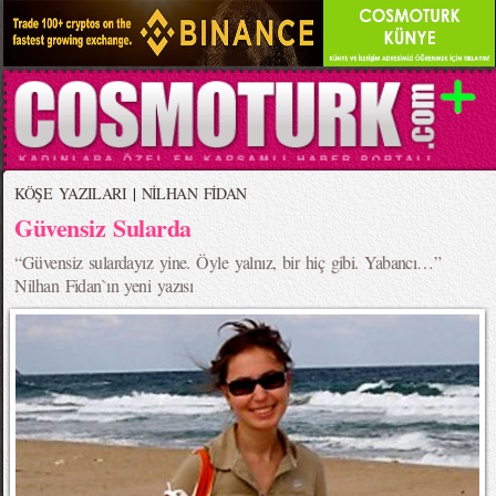
KÖŞE YAZILARI
|
NİLHAN FİDAN
Güvensiz Sularda
“Güvensiz sulardayız yine. Öyle yalnız, bir hiç gibi. Yabancı…”
Nilhan Fidan`ın yeni yazısı