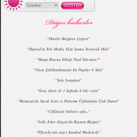
MBFWI - Gülçin Çengel 2015 Yaz
MBFWI - Zeynep Erdoğan 2015 Yaz
Koleksiyonu
Koleksiyonu
“
”
Denizle Rüzgârın Çağrısı
“
”
Depend’in Yeni Marka Yüzü Sumru Yavrucuk Oldu
MBFWI - Giray Sepin 2015 Yaz Koleksiyonu
MBFWI - Burçe Bekrek 2015 Yaz Koleksiyonu
“
”
Hangi Burcun Erkeği Nasıl Davranır?
“
”
Vücut Şekillendirmenin En Popüler 6 Yolu
“
”
Seks Sorunları
“
”
İsveç diyeti ile 1 haftada 6 kilo verin
“
”
Ramazan’da Sucuk Sosis ve Pastırma Üçlüsünden Uzak Durun
“
”
Cildinizde binlerce ışıltı...
“
”
Jolly Joker Alaçatı’da Bayram Rüzgarı
“
”
Pferschy’nin arşivi İstanbul Modern'de