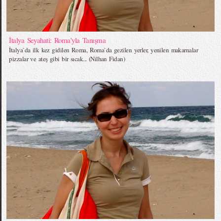
İtalya Seyahati: Roma’yla Tanışma
İtalya`da ilk kez gidilen Roma, Roma`da gezilen yerler, yenilen makarnalar
pizzalar ve ateş gibi bir sıcak... (Nilhan Fidan)