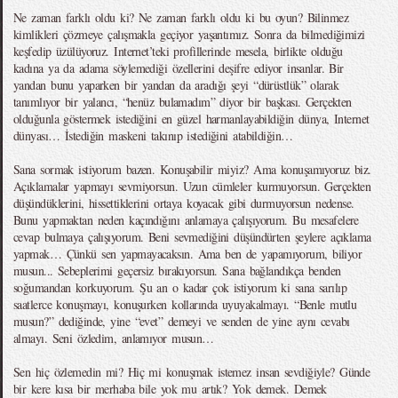
Ne zaman farklı oldu ki? Ne zaman farklı oldu ki bu oyun? Bilinmez
kimlikleri çözmeye çalışmakla geçiyor yaşantımız. Sonra da bilmediğimizi
keşfedip üzülüyoruz. Internet’teki profillerinde mesela, birlikte olduğu
kadına ya da adama söylemediği özellerini deşifre ediyor insanlar. Bir
yandan bunu yaparken bir yandan da aradığı şeyi “dürüstlük” olarak
tanımlıyor bir yalancı, “henüz bulamadım” diyor bir başkası. Gerçekten
olduğunla göstermek istediğini en güzel harmanlayabildiğin dünya, Internet
dünyası… İstediğin maskeni takınıp istediğini atabildiğin…
Sana sormak istiyorum bazen. Konuşabilir miyiz? Ama konuşamıyoruz biz.
Açıklamalar yapmayı sevmiyorsun. Uzun cümleler kurmuyorsun. Gerçekten
düşündüklerini, hissettiklerini ortaya koyacak gibi durmuyorsun nedense.
Bunu yapmaktan neden kaçındığını anlamaya çalışıyorum. Bu mesafelere
cevap bulmaya çalışıyorum. Beni sevmediğini düşündürten şeylere açıklama
yapmak… Çünkü sen yapmayacaksın. Ama ben de yapamıyorum, biliyor
musun... Sebeplerimi geçersiz bırakıyorsun. Sana bağlandıkça benden
soğumandan korkuyorum. Şu an o kadar çok istiyorum ki sana sarılıp
saatlerce konuşmayı, konuşurken kollarında uyuyakalmayı. “Benle mutlu
musun?” dediğinde, yine “evet” demeyi ve senden de yine aynı cevabı
almayı. Seni özledim, anlamıyor musun…
Sen hiç özlemedin mi? Hiç mi konuşmak istemez insan sevdiğiyle? Günde
bir kere kısa bir merhaba bile yok mu artık? Yok demek. Demek