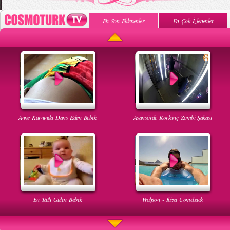
En Son Eklenenler
En Çok İzlenenler
Anne Karnında Dans Eden Bebek
Asansörde Korkunç Zombi Şakası
En Tatlı Gülen Bebek
Wolfson - Ibiza Comeback