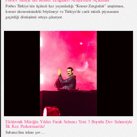
Forbes Türkiye’nin üçüncü kez yayımladığı “Konser Zenginleri” araştırması,
konser ekonomisindeki büyümeyi ve Türkiye’de canlı müzik piyasasının
geçirdiği dönüşümü ortaya çıkarıyor.
Elektronik Müziğin Yıldızı Faruk Sabancı Yeni 3 Boyutlu Dev Sahnesiyle
İlk Kez Parkorman’da!
Sabancı’dan tekno şov…