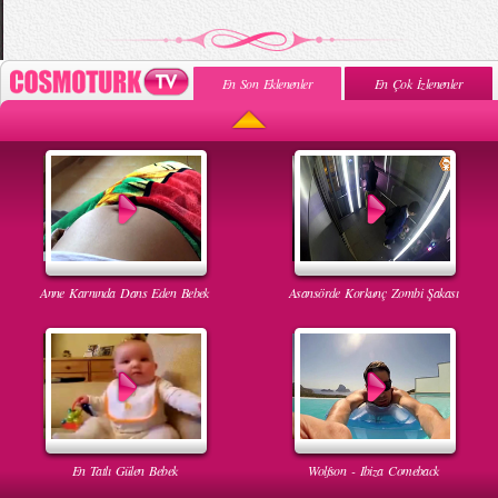
En Son Eklenenler
En Çok İzlenenler
Anne Karnında Dans Eden Bebek
Asansörde Korkunç Zombi Şakası
En Tatlı Gülen Bebek
Wolfson - Ibiza Comeback