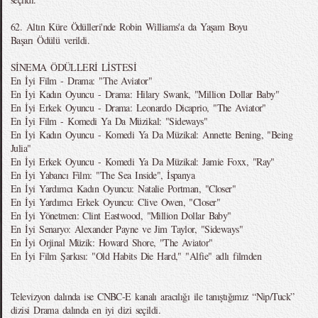
62. Altın Küre Ödülleri'nde Robin Williams'a da Yaşam Boyu
Başarı Ödülü verildi.
SİNEMA ÖDÜLLERİ LİSTESİ
En İyi Film - Drama: "The Aviator"
En İyi Kadın Oyuncu - Drama: Hilary Swank, "Million Dollar Baby"
En İyi Erkek Oyuncu - Drama: Leonardo Dicaprio, "The Aviator"
En İyi Film - Komedi Ya Da Müzikal: "Sideways"
En İyi Kadın Oyuncu - Komedi Ya Da Müzikal: Annette Bening, "Being
Julia"
En İyi Erkek Oyuncu - Komedi Ya Da Müzikal: Jamie Foxx, "Ray"
En İyi Yabancı Film: "The Sea Inside", İspanya
En İyi Yardımcı Kadın Oyuncu: Natalie Portman, "Closer"
En İyi Yardımcı Erkek Oyuncu: Clive Owen, "Closer"
En İyi Yönetmen: Clint Eastwood, "Million Dollar Baby"
En İyi Senaryo: Alexander Payne ve Jim Taylor, "Sideways"
En İyi Orjinal Müzik: Howard Shore, "The Aviator"
En İyi Film Şarkısı: "Old Habits Die Hard," "Alfie" adlı filmden
Televizyon dalında ise CNBC-E kanalı aracılığı ile tanıştığımız “Nip/Tuck”
dizisi Drama dalında en iyi dizi seçildi.