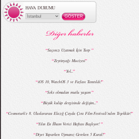
HAVA DURUMU
MBFWI - Gülçin Çengel 2015 Yaz
MBFWI - Zeynep Erdoğan 2015 Yaz
Koleksiyonu
Koleksiyonu
“
”
Saçınızı Uzatmak İçin Turp
“
”
Zeytinyağı Mucizesi
MBFWI - Giray Sepin 2015 Yaz Koleksiyonu
MBFWI - Burçe Bekrek 2015 Yaz Koleksiyonu
“
”
Yol...
“
”
iOS 10, WatchOS 3 ve Fazlası Tanıtıldı!
“
”
Seks olmadan mutlu yaşam
“
”
Büyük kulüp dergisinde değişim...
“
”
Cosmoturk`e 8. Uluslararası Elazığ Çayda Çıra Film Festivali`nden Teşekkür!
“
”
Yılın En İlham Verici Haftası Başlıyor!
“
”
Diyet Yaparken Uymanız Gereken 5 Kural!