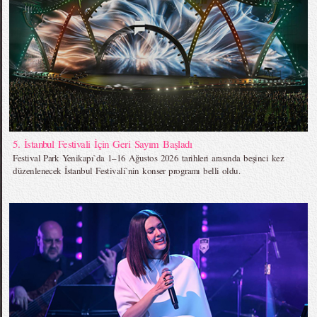
5. İstanbul Festivali İçin Geri Sayım Başladı
Festival Park Yenikapı`da 1–16 Ağustos 2026 tarihleri arasında beşinci kez
düzenlenecek İstanbul Festivali`nin konser programı belli oldu.