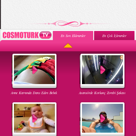
En Son Eklenenler
En Çok İzlenenler
Anne Karnında Dans Eden Bebek
Asansörde Korkunç Zombi Şakası