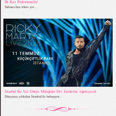
İlk Kez Parkorman’da!
Sabancı’dan tekno şov…
İstanbul Bu Yaz Dünya Müziğinin Dev İsimlerini Ağırlayacak
Dünyanın yıldızları İstanbul’da buluşuyor…