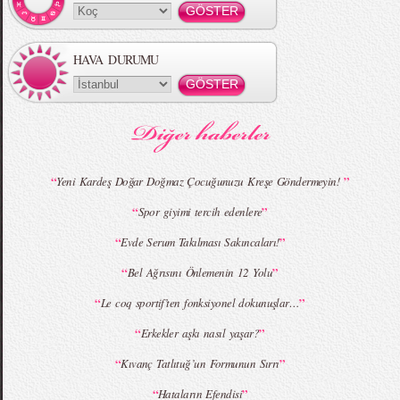
HAVA DURUMU
MBFWI - Gülçin Çengel 2015 Yaz
MBFWI - Zeynep Erdoğan 2015 Yaz
Koleksiyonu
Koleksiyonu
“
”
Yeni Kardeş Doğar Doğmaz Çocuğunuzu Kreşe Göndermeyin!
“
”
Spor giyimi tercih edenlere
MBFWI - Giray Sepin 2015 Yaz Koleksiyonu
MBFWI - Burçe Bekrek 2015 Yaz Koleksiyonu
“
”
Evde Serum Takılması Sakıncaları!
“
”
Bel Ağrısını Önlemenin 12 Yolu
“
”
Le coq sportif’ten fonksiyonel dokunuşlar…
“
”
Erkekler aşkı nasıl yaşar?
“
”
Kıvanç Tatlıtuğ’un Formunun Sırrı
“
”
Hataların Efendisi