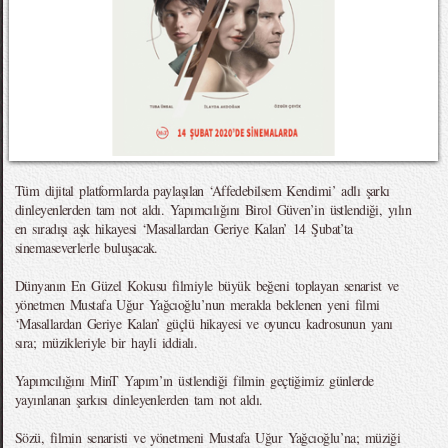
Tüm dijital platformlarda paylaşılan ‘Affedebilsem Kendimi’ adlı şarkı
dinleyenlerden tam not aldı. Yapımcılığını Birol Güven’in üstlendiği, yılın
en sıradışı aşk hikayesi ‘Masallardan Geriye Kalan’ 14 Şubat’ta
sinemaseverlerle buluşacak.
Dünyanın En Güzel Kokusu filmiyle büyük beğeni toplayan senarist ve
yönetmen Mustafa Uğur Yağcıoğlu’nun merakla beklenen yeni filmi
‘Masallardan Geriye Kalan’ güçlü hikayesi ve oyuncu kadrosunun yanı
sıra; müzikleriyle bir hayli iddialı.
Yapımcılığını MinT Yapım’ın üstlendiği filmin geçtiğimiz günlerde
yayınlanan şarkısı dinleyenlerden tam not aldı.
Sözü, filmin senaristi ve yönetmeni Mustafa Uğur Yağcıoğlu’na; müziği