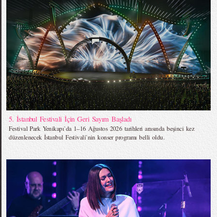
5. İstanbul Festivali İçin Geri Sayım Başladı
Festival Park Yenikapı`da 1–16 Ağustos 2026 tarihleri arasında beşinci kez
düzenlenecek İstanbul Festivali`nin konser programı belli oldu.