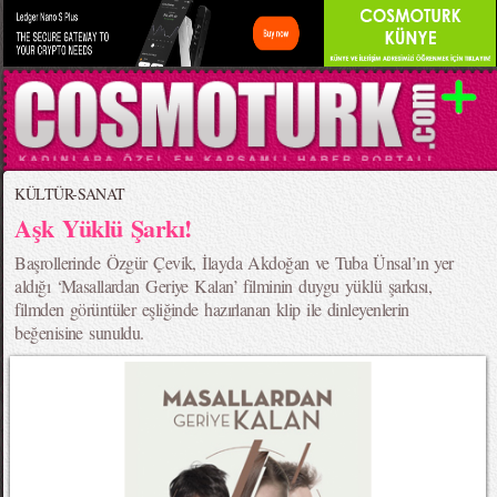
KÜLTÜR-SANAT
Aşk Yüklü Şarkı!
Başrollerinde Özgür Çevik, İlayda Akdoğan ve Tuba Ünsal’ın yer
aldığı ‘Masallardan Geriye Kalan’ filminin duygu yüklü şarkısı,
filmden görüntüler eşliğinde hazırlanan klip ile dinleyenlerin
beğenisine sunuldu.