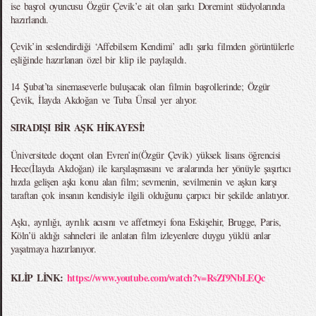
ise başrol oyuncusu Özgür Çevik’e ait olan şarkı Doremint stüdyolarında
hazırlandı.
Çevik’in seslendirdiği ‘Affebilsem Kendimi’ adlı şarkı filmden görüntülerle
eşliğinde hazırlanan özel bir klip ile paylaşıldı.
14 Şubat’ta sinemaseverle buluşacak olan filmin başrollerinde; Özgür
Çevik, İlayda Akdoğan ve Tuba Ünsal yer alıyor.
SIRADIŞI BİR AŞK HİKAYESİ!
Üniversitede doçent olan Evren’in(Özgür Çevik) yüksek lisans öğrencisi
Hece(İlayda Akdoğan) ile karşılaşmasını ve aralarında her yönüyle şaşırtıcı
hızda gelişen aşkı konu alan film; sevmenin, sevilmenin ve aşkın karşı
taraftan çok insanın kendisiyle ilgili olduğunu çarpıcı bir şekilde anlatıyor.
Aşkı, ayrılığı, ayrılık acısını ve affetmeyi fona Eskişehir, Brugge, Paris,
Köln’ü aldığı sahneleri ile anlatan film izleyenlere duygu yüklü anlar
yaşatmaya hazırlanıyor.
KLİP LİNK:
https://www.youtube.com/watch?v=RsZf9NbLEQc