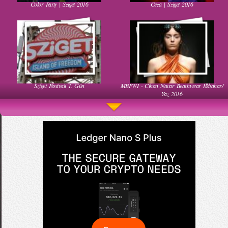
Color Party | Sziget 2016
Ceza | Sziget 2016
Kadınlar Dırdıra Kaç Yaşında Başlar
Güzel Hatun Kullanarak Evsizlere Yardım
Etmek
Sziget Festivali 1. Gün
MBFWI - Cihan Nacar Beachwear İlkbahar/
Muhteşem Bebek Dansı
Ha Ha Ha Gülen Bebek
Yaz 2016
Salvatore Ferragamo FW 2016-2017 Defilesi
52. Uluslararası Antalya Film Festivali Kırmızı
Komik Bebek Videoları
Taylor Swift Konserde Eteği Havalandı
Halı