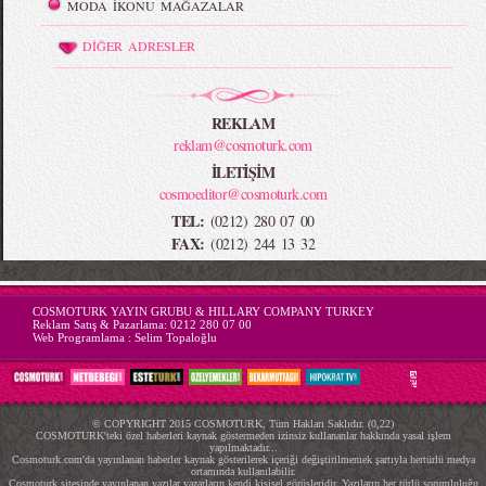
MODA İKONU MAĞAZALAR
DİĞER ADRESLER
REKLAM
reklam@cosmoturk.com
İLETİŞİM
cosmoeditor@cosmoturk.com
TEL:
(0212) 280 07 00
FAX:
(0212) 244 13 32
-->
COSMOTURK YAYIN GRUBU & HILLARY COMPANY TURKEY
Reklam Satış & Pazarlama:
0212 280 07 00
Web Programlama :
Selim Topaloğlu
© COPYRIGHT 2015 COSMOTURK, Tüm Hakları Saklıdır. (0,22)
COSMOTURK'teki özel haberleri kaynak göstermeden izinsiz kullananlar hakkında yasal işlem
yapılmaktadır...
Cosmoturk.com'da yayınlanan haberler kaynak gösterilerek içeriği değiştirilmemek şartıyla hertürlü medya
ortamında kullanılabilir.
Cosmoturk sitesinde yayınlanan yazılar yazarların kendi kişisel görüşleridir. Yazıların her türlü sorumluluğu