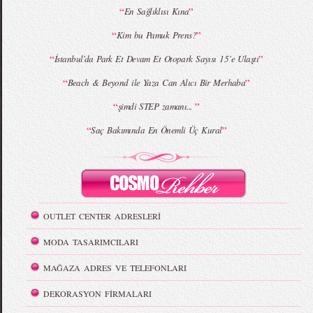
“
”
En Sağlıklısı Kına
“
”
Kim bu Pamuk Prens?
“
”
İstanbul’da Park Et Devam Et Otopark Sayısı 15’e Ulaştı
“
”
Beach & Beyond ile Yaza Can Alıcı Bir Merhaba
“
”
şimdi STEP zamanı...
“
”
Saç Bakımında En Önemli Üç Kural
OUTLET CENTER ADRESLERİ
MODA TASARIMCILARI
MAĞAZA ADRES VE TELEFONLARI
DEKORASYON FİRMALARI