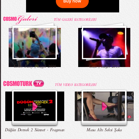
52. Uluslararası Antalya Film Festivali Korteji
68. Cannes Film Festivali Kırmızı Halı
Mama İçin Merdivenlerden Bakın Nasıl İndi
Annesiyle Arkadaşı Aynı Yatakta
Kıyafetleri
TÜM GALERİ KATEGORİLERİ
Burbery Prorsum 2015 İlkbahar - Yaz
Kahve İçen Yakışıklı Erkekler Instagram`ı
Babaya İlk Bakış ve Tepki
Komik Şakalar (Yeni Bölüm)
Color Party | Sziget 2016
Ceza | Sziget 2016
Koleksiyonu
Fethetti
TÜM VIDEO KATEGORİLERİ
Zara 2015 Yaz Lookbook
Çıplak Aşçı Olay Yarattı
Erkekleri Seksi Gösteren Yedi Hareket
Düğün Dernek - Entarisi Dım Dım Yar -
Talking Tom Versiyon
Düğün Dernek 2 Sünnet - Fragman
Masa Altı Seksi Şaka