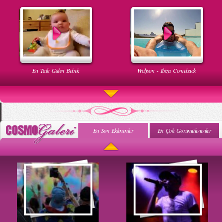
En Tatlı Gülen Bebek
Wolfson - Ibiza Comeback
En Son Eklenenler
En Çok Görüntülenenler
Uyuyan Bebeğe Gangnam Dinletilirse Ne Olur
Uykusun Da Gülen Bebek