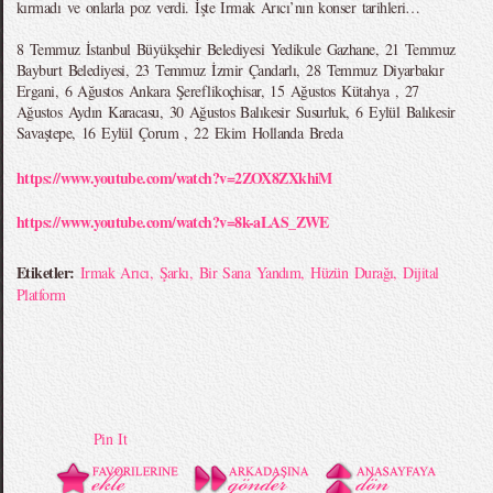
kırmadı ve onlarla poz verdi. İşte Irmak Arıcı’nın konser tarihleri…
8 Temmuz İstanbul Büyükşehir Belediyesi Yedikule Gazhane, 21 Temmuz
Bayburt Belediyesi, 23 Temmuz İzmir Çandarlı, 28 Temmuz Diyarbakır
Ergani, 6 Ağustos Ankara Şereflikoçhisar, 15 Ağustos Kütahya , 27
Ağustos Aydın Karacasu, 30 Ağustos Balıkesir Susurluk, 6 Eylül Balıkesir
Savaştepe, 16 Eylül Çorum , 22 Ekim Hollanda Breda
https://www.youtube.com/watch?v=2ZOX8ZXkhiM
https://www.youtube.com/watch?v=8k-aLAS_ZWE
Etiketler:
Irmak Arıcı
,
Şarkı
,
Bir Sana Yandım
,
Hüzün Durağı
,
Dijital
Platform
Pin It