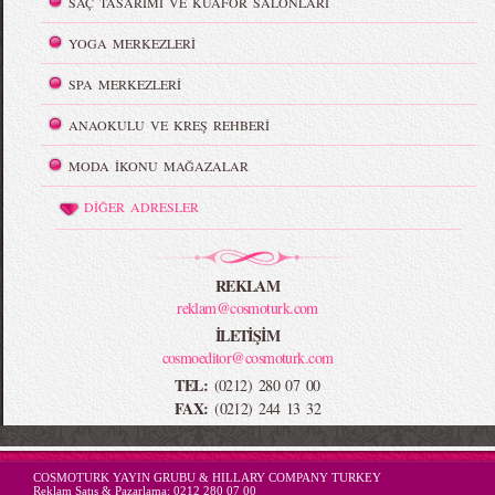
SAÇ TASARIMI VE KUAFÖR SALONLARI
YOGA MERKEZLERİ
SPA MERKEZLERİ
ANAOKULU VE KREŞ REHBERİ
MODA İKONU MAĞAZALAR
DİĞER ADRESLER
REKLAM
reklam@cosmoturk.com
İLETİŞİM
cosmoeditor@cosmoturk.com
TEL:
(0212) 280 07 00
FAX:
(0212) 244 13 32
-->
COSMOTURK YAYIN GRUBU & HILLARY COMPANY TURKEY
Reklam Satış & Pazarlama:
0212 280 07 00