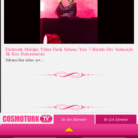
Elektronik Müziğin Yıldızı Faruk Sabancı Yeni 3 Boyutlu Dev Sahnesiyle
İlk Kez Parkorman’da!
Sabancı’dan tekno şov…
En Son Eklenenler
En Çok İzlenenler