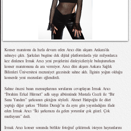
Konser maratonu da hızla devam eden Arıcı dün akşam Ankara’da
sahneye çıktı. Şarkıları bugüne dek dijital platformlarda yüz milyonlarca
kez dinlenen Irmak Arıcı yeni projelerini dinleyicileriyle buluştururken
konser maratonuna da ara vermiyor. Arıcı dün akşam Ankara Sağlık
Bilimleri Üniversitesi mezuniyet gecesinde sahne aldı. İlginin yoğun olduğu
konserde yeni mezunları eğlendirdi.
Sahne öncesi basın mensuplarının sorularını cevaplayan Irmak Arıcı
“İbrahim Erkal Hürmet” adlı saygı albümünde Mustafa Ceceli ile “Bir
Sana Yandım” şarkısının çıktığını söyledi. Ahmet Hatipoğlu ile düet
yaptığı diğer şarkısı “Hüzün Durağı”nı da aynı gün yayınladığını ifade
eden Irmak Arıcı “İki şarkımıza da gelen yorumlar çok güzel. Çok
mutluyum” dedi.
Irmak Arıcı konser sonunda birlikte fotoğraf çektirmek isteyen hayranlarını