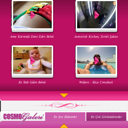
Anne Karnında Dans Eden Bebek
Asansörde Korkunç Zombi Şakası
En Tatlı Gülen Bebek
Wolfson - Ibiza Comeback
En Son Eklenenler
En Çok Görüntülenenler
Uyuyan Bebeğe Gangnam Dinletilirse Ne Olur
Uykusun Da Gülen Bebek