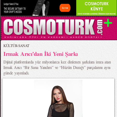
KÜLTÜR-SANAT
Irmak Arıcı’dan İki Yeni Şarkı
Dijital platformlarda yüz milyonlarca kez dinlenen şarkılara imza atan
Irmak Arıcı “Bir Sana Yandım” ve “Hüzün Durağı” parçalarını aynı
günde yayınladı.