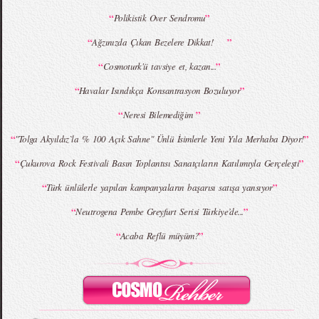
“
”
Polikistik Over Sendromu
“
”
Ağzınızda Çıkan Bezelere Dikkat!
MBFWI - Giray Sepin 2015 Yaz Koleksiyonu
MBFWI - Burçe Bekrek 2015 Yaz Koleksiyonu
“
”
Cosmoturk'ü tavsiye et, kazan...
“
”
Havalar Isındıkça Konsantrasyon Bozuluyor
“
”
Neresi Bilemediğim
“
”
"Tolga Akyıldız`la % 100 Açık Sahne" Ünlü İsimlerle Yeni Yıla Merhaba Diyor!
“
”
Çukurova Rock Festivali Basın Toplantısı Sanatçıların Katılımıyla Gerçeleşti
“
”
Türk ünlülerle yapılan kampanyaların başarısı satışa yansıyor
“
”
Neutrogena Pembe Greyfurt Serisi Türkiye’de...
“
”
Acaba Reflü müyüm?