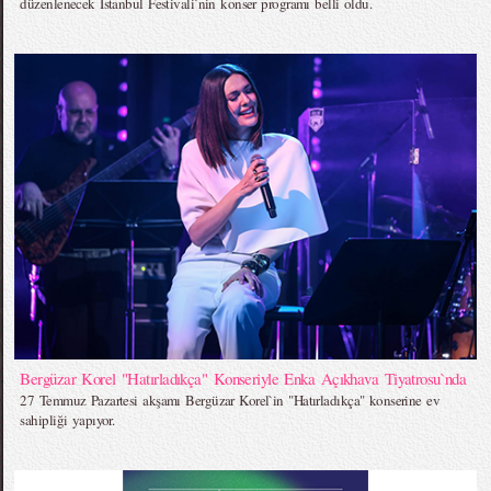
düzenlenecek İstanbul Festivali`nin konser programı belli oldu.
Bergüzar Korel "Hatırladıkça" Konseriyle Enka Açıkhava Tiyatrosu`nda
27 Temmuz Pazartesi akşamı Bergüzar Korel`in "Hatırladıkça" konserine ev
sahipliği yapıyor.