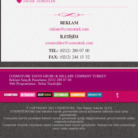
DİĞER ADRESLER
REKLAM
reklam@cosmoturk.com
İLETİŞİM
cosmoeditor@cosmoturk.com
TEL:
(0212) 280 07 00
FAX:
(0212) 244 13 32
-->
COSMOTURK YAYIN GRUBU & HILLARY COMPANY TURKEY
Reklam Satış & Pazarlama:
0212 280 07 00
Web Programlama :
Selim Topaloğlu
© COPYRIGHT 2015 COSMOTURK, Tüm Hakları Saklıdır. (0,23)
COSMOTURK'teki özel haberleri kaynak göstermeden izinsiz kullananlar hakkında yasal işlem
yapılmaktadır...
Cosmoturk.com'da yayınlanan haberler kaynak gösterilerek içeriği değiştirilmemek şartıyla hertürlü medya
ortamında kullanılabilir.
Cosmoturk sitesinde yayınlanan yazılar yazarların kendi kişisel görüşleridir. Yazıların her türlü sorumluluğu
yazıyı yazan yazarına aittir.