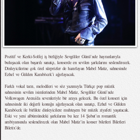
Pozitif ve Kerki-Solfej iş birliğiyle Sevgililer Günü’nde hayranlarıyla
buluşacak olan başarılı sanatçı, konserde en sevilen şarkılarını seslendirecek.
Dinleyicilerine çok özel sürprizler de hazırlayan Mabel Matiz, sahnesinde
Ezhel ve Gülden Karaböcek’i ağırlayacak.
Farklı vokal tarzı, melodileri ve söz yazımıyla Türkçe pop müzik
sahnesinin sevilen isimlerinden Mabel Matiz, Sevgililer Günü’nde
Volkswagen Arena’da sevenleriyle bir araya gelecek. Bu özel konseri için
sahnesinde iki değerli konuğu ağırlayacak olan sanatçı, Ezhel ve Gülden
Karaböcek ile birlikte dinleyicilere muhteşem bir müzik ziyafeti yaşatacak.
Eski ve yeni albümündeki şarkılarını bu kez 14 Şubat’ın romantik
ambiyansında seslendirecek olan Mabel Matiz’in konser biletleri Biletleri
Biletix’de.