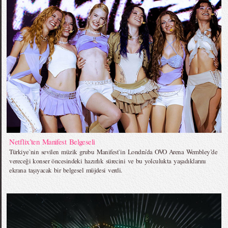
Netflix’ten Manifest Belgeseli
Türkiye`nin sevilen müzik grubu Manifest`in Londra’da OVO Arena Wembley’de
vereceği konser öncesindeki hazırlık sürecini ve bu yolculukta yaşadıklarını
ekrana taşıyacak bir belgesel müjdesi verdi.