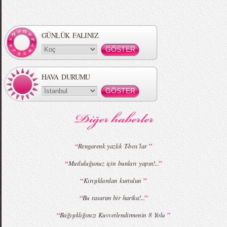
Örgü Saç Modelleri
MBFWI - Hakan Akkaya 2015 Yaz
Koleksiyonu
GÜNLÜK FALINIZ
HAVA DURUMU
MBFWI - Gülçin Çengel 2015 Yaz
MBFWI - Zeynep Erdoğan 2015 Yaz
Koleksiyonu
Koleksiyonu
“
”
Rengarenk yazlık T-box’lar
“
”
Mutluluğunuz için bunları yapın!...
MBFWI - Giray Sepin 2015 Yaz Koleksiyonu
MBFWI - Burçe Bekrek 2015 Yaz Koleksiyonu
“
”
Kırışıklardan kurtulun
“
”
Bu tasarım bir harika!...
“
”
Bağışıklığınızı Kuvvetlendirmenin 8 Yolu