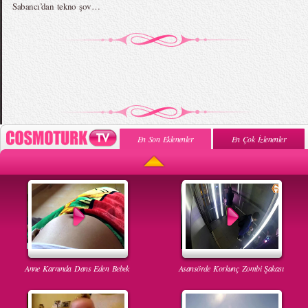
Sabancı’dan tekno şov…
En Son Eklenenler
En Çok İzlenenler
Anne Karnında Dans Eden Bebek
Asansörde Korkunç Zombi Şakası