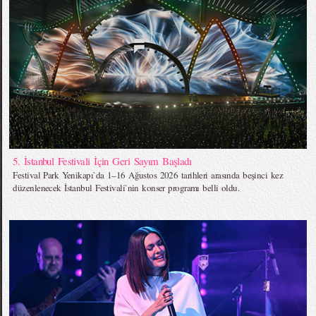
5. İstanbul Festivali İçin Geri Sayım Başladı
Festival Park Yenikapı`da 1–16 Ağustos 2026 tarihleri arasında beşinci kez
düzenlenecek İstanbul Festivali`nin konser programı belli oldu.