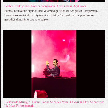
Forbes Türkiye’nin Konser Zenginleri Araştırması Açıklandı
Forbes Türkiye’nin üçüncü kez yayımladığı “Konser Zenginleri” araştırması,
konser ekonomisindeki büyümeyi ve Türkiye’de canlı müzik piyasasının
geçirdiği dönüşümü ortaya çıkarıyor.
Elektronik Müziğin Yıldızı Faruk Sabancı Yeni 3 Boyutlu Dev Sahnesiyle
İlk Kez Parkorman’da!