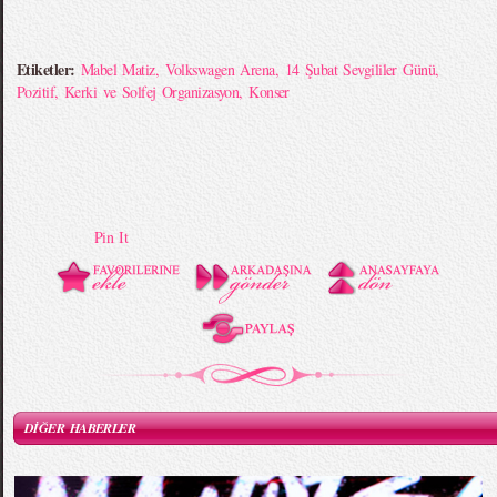
Etiketler:
Mabel Matiz
,
Volkswagen Arena
,
14 Şubat Sevgililer Günü
,
Pozitif
,
Kerki ve Solfej Organizasyon
,
Konser
Pin It
DİĞER HABERLER