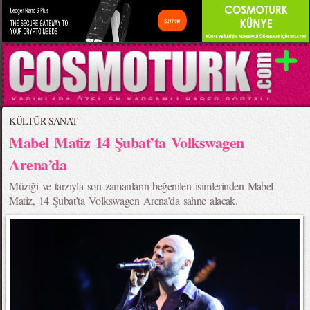
KÜLTÜR-SANAT
Mabel Matiz 14 Şubat’ta Volkswagen
Arena’da
Müziği ve tarzıyla son zamanların beğenilen isimlerinden Mabel
Matiz, 14 Şubat’ta Volkswagen Arena’da sahne alacak.