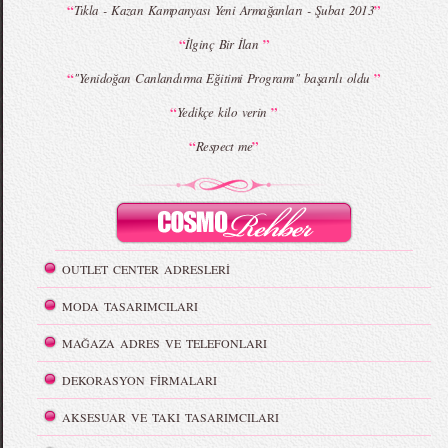
“
”
Tıkla - Kazan Kampanyası Yeni Armağanları - Şubat 2013
“
”
İlginç Bir İlan
“
”
''Yenidoğan Canlandırma Eğitimi Programı'' başarılı oldu
“
”
Yedikçe kilo verin
“
”
Respect me
OUTLET CENTER ADRESLERİ
MODA TASARIMCILARI
MAĞAZA ADRES VE TELEFONLARI
DEKORASYON FİRMALARI
AKSESUAR VE TAKI TASARIMCILARI