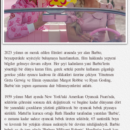
2023 yılının en merak edilen filmleri arasında yer alan Barbie,
beyazperdede seyirciyle buluşmaya hazırlanırken, film hakkında yepyeni
bilgiler gelmeye devam ediyor. Her şeyi kadınların yani Barbie'lerin
yönettiği bir dünya kuran film, gerek setteki pembe kullanım çılgınlığı
gerekse yıldız oyuncu kadrosu ile dikkatleri üzerine çekiyor. Yönetmen
Greta Gerwig ve filmin oyuncuları Margot Robbie ve Ryan Gosling,
Barbie’nin yapım aşamasına dair bilinmeyenlerini anlattı.
1959 yılının Mart ayında New York'taki Amerikan Oyuncak Fuarı'nda,
sektörün çehresini sonsuza dek değiştirecek ve bugüne kadar dünyanın dört
bir yanındaki çocukların yüzünü güldürecek bir oyuncak bebek piyasaya
sürüldü. Mattel'in kurucu ortağı Ruth Handler tarafından yaratılan 'Barbie',
o zamana kadar sadece oyuncak bebek üreten sektörde, 65 santimlik boyu
ve kıvrımlı bir yetişkin olması nedeniyle bir devrim niteliğindeydi. Barbie
bebek ya da tam adıyla 'Barbara Millicent Roberts', Handler'ın kendi kızı