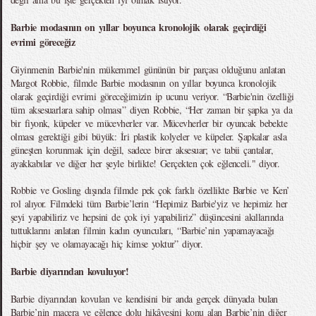
Barbie modasının on yıllar boyunca kronolojik olarak geçirdiği
evrimi göreceğiz
Giyinmenin Barbie'nin mükemmel gününün bir parçası olduğunu anlatan
Margot Robbie, filmde Barbie modasının on yıllar boyunca kronolojik
olarak geçirdiği evrimi göreceğimizin ip ucunu veriyor. “Barbie'nin özelliği
tüm aksesuarlara sahip olması” diyen Robbie, “Her zaman bir şapka ya da
bir fiyonk, küpeler ve mücevherler var. Mücevherler bir oyuncak bebekte
olması gerektiği gibi büyük: İri plastik kolyeler ve küpeler. Şapkalar asla
güneşten korunmak için değil, sadece birer aksesuar; ve tabii çantalar,
ayakkabılar ve diğer her şeyle birlikte! Gerçekten çok eğlenceli." diyor.
Robbie ve Gosling dışında filmde pek çok farklı özellikte Barbie ve Ken’
rol alıyor. Filmdeki tüm Barbie’lerin “Hepimiz Barbie'yiz ve hepimiz her
şeyi yapabiliriz ve hepsini de çok iyi yapabiliriz” düşüncesini akıllarında
tuttuklarını anlatan filmin kadın oyuncuları, “Barbie’nin yapamayacağı
hiçbir şey ve olamayacağı hiç kimse yoktur” diyor.
Barbie diyarından kovuluyor!
Barbie diyarından kovulan ve kendisini bir anda gerçek dünyada bulan
Barbie’nin macera ve eğlence dolu hikâyesini konu alan Barbie’nin diğer