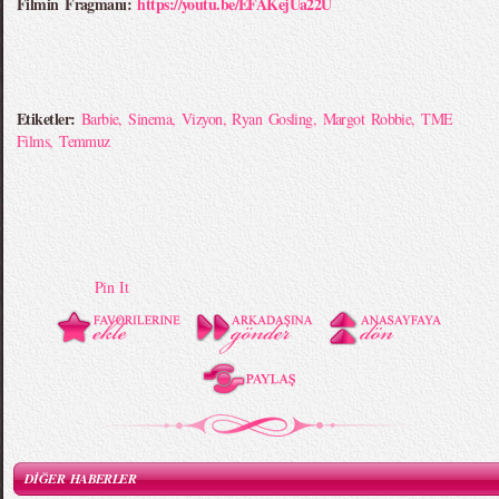
Filmin Fragmanı:
https://youtu.be/EFAKejUa22U
Etiketler:
Barbie
,
Sinema
,
Vizyon
,
Ryan Gosling
,
Margot Robbie
,
TME
Films
,
Temmuz
Pin It
DİĞER HABERLER