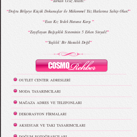
“
”
Tarkan Ucuz Atlattı!
“
”
Doğru Bölgeye Küçük Dokunuşlar ile Mükemmel Yüz Hatlarına Sahip Olun!
“
”
Esas Kız Yedek Hatuna Karşı
“
”
Zayıflayan Bağışıklık Sisteminin 5 Erken Sinyali!
“
”
‘Yaşlılık’ Bir Hastalık Değil
OUTLET CENTER ADRESLERİ
MODA TASARIMCILARI
MAĞAZA ADRES VE TELEFONLARI
DEKORASYON FİRMALARI
AKSESUAR VE TAKI TASARIMCILARI
DOĞUM FOTOĞRAFÇILARI