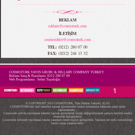
REKLAM
reklam@cosmoturk.com
İLETİŞİM
cosmoeditor@cosmoturk.com
TEL:
(0212) 280 07 00
FAX:
(0212) 244 13 32
-->
COSMOTURK YAYIN GRUBU & HILLARY COMPANY TURKEY
Reklam Satış & Pazarlama:
0212 280 07 00
Web Programlama :
Selim Topaloğlu
© COPYRIGHT 2015 COSMOTURK, Tüm Hakları Saklıdır. (0,23)
COSMOTURK'teki özel haberleri kaynak göstermeden izinsiz kullananlar hakkında yasal işlem
yapılmaktadır...
Cosmoturk.com'da yayınlanan haberler kaynak gösterilerek içeriği değiştirilmemek şartıyla hertürlü medya
ortamında kullanılabilir.
Cosmoturk sitesinde yayınlanan yazılar yazarların kendi kişisel görüşleridir. Yazıların her türlü sorumluluğu
yazıyı yazan yazarına aittir.