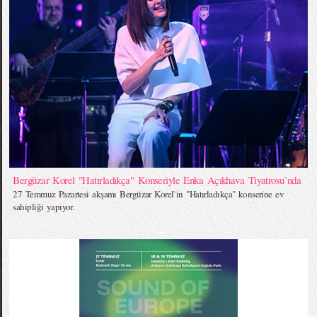
Bergüzar Korel "Hatırladıkça" Konseriyle Enka Açıkhava Tiyatrosu`nda
27 Temmuz Pazartesi akşamı Bergüzar Korel`in "Hatırladıkça" konserine ev
sahipliği yapıyor.