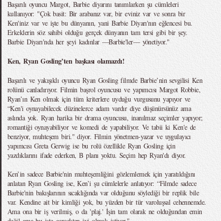
Başarılı oyuncu Margot, Barbie diyarını tanımlarken şu cümleleri
kullanıyor: "Çok basit: Bir arabanız var, bir eviniz var ve sonra bir
Ken'iniz var ve işte bu dünyanın, yani Barbie Diyarı'nın eğlencesi bu.
Erkeklerin söz sahibi olduğu gerçek dünyanın tam tersi gibi bir şey.
Barbie Diyarı'nda her şeyi kadınlar —Barbie'ler— yönetiyor."
Ken, Ryan Gosling’ten başkası olamazdı!
Başarılı ve yakışıklı oyuncu Ryan Gosling filmde Barbie’nin sevgilisi Ken
rolünü canladırıyor. Filmin başrol oyuncusu ve yapımcısı Margot Robbie,
Ryan’ın Ken olmak için tüm kriterlere uyduğu vurgusunu yapıyor ve
“Ken'i oynayabilecek düzinelerce adam vardır diye düşünürsünüz ama
aslında yok. Ryan harika bir drama oyuncusu, inanılmaz seçimler yapıyor;
romantiği oynayabiliyor ve komedi de yapabiliyor. Ve tabii ki Ken'e de
benziyor, muhteşem biri." diyor. Filmin yönetmen-yazar ve uygulayıcı
yapımcısı Greta Gerwig ise bu rolü özellikle Ryan Gosling için
yazdıklarını ifade ederken, B planı yoktu. Seçim hep Ryan'dı diyor.
Ken’in sadece Barbie'nin muhteşemliğini gözlemlemek için yaratıldığını
anlatan Ryan Gosling ise, Ken’i şu cümlelerle anlatıyor: “Filmde sadece
Barbie'nin bakışlarının sıcaklığında var olduğunu söylediği bir replik bile
var. Kendine ait bir kimliği yok, bu yüzden bir tür varoluşsal cehennemde.
Ama ona bir iş verilmiş, o da 'plaj.' İşin tam olarak ne olduğundan emin
değil ama bu işte gerçekten iyi olmak istiyor."