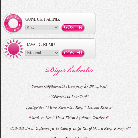
Örgü Saç Modelleri
MBFWI - Hakan Akkaya 2015 Yaz
Koleksiyonu
GÜNLÜK FALINIZ
HAVA DURUMU
MBFWI - Gülçin Çengel 2015 Yaz
MBFWI - Zeynep Erdoğan 2015 Yaz
Koleksiyonu
Koleksiyonu
“
”
Sarkan Göğüslerinizi Mastopexy İle Dikleştirin!
“
”
Yalıkavak`ta Lüks Tatil
MBFWI - Giray Sepin 2015 Yaz Koleksiyonu
MBFWI - Burçe Bekrek 2015 Yaz Koleksiyonu
“
”
Aydilge`den “Meme Kanserine Karşı” Anlamlı Konser
“
”
Sıcak ve Nemli Hava Eklem Ağrılarını Tetikliyor
“
”
Yüzünüzü Erken Yaşlanmaya Ve Güneşe Bağlı Kırışıklıklara Karşı Koruyun!