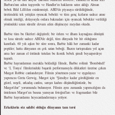
Barbara'nın adını taşıyordu ve Handler'ın haklarını satın aldığı Alman
bebek Bild Lilli'den esinlenmişti. ABD'de piyasaya sürüldüğünde,
üretimdeki tek yetişkin oyuncak bebekti ve tüm genç kızların sadece anne
olmak istediği, dolayısıyla onlara bakmaları için oyuncak bebekler verildiği
yönündeki uzun süredir devam eden düşünceye meydan okudu.
Barbie tüm bu fikirleri değiştirdi; bir özlem ve ilham kaynağına dönüştü
ve kısa sürede sadece ABD'de değil, tüm dünyada bir hit olduğunu
kanıtladı. 60 yılı aşkın bir süre sonra, Barbie hâlâ her zamanki kadar
popüler; hatta dünyanın en çok satan bebeği. Bazen tartışmalara yol açan
ama her zaman el üstünde tutulan bu ikonik bebek şimdi beyazperdeye
taşındı.
Barbie hayranlarının merakla beklediği filmde, Barbie rolünü ‘Bombshell’
ve ‘I, Tonya’ filmlerindeki başarılı performansıyla dikkatleri üzerine çeken
Margot Robbie canlandırıyor. Filmin yönetmen-yazar ve uygulayıcı
yapımcısı Greta Gerwig, Margot için “Şimdiye kadar gördüğünüz en
güzel, neşeli, arkadaş canlısı, sarışın kadını düşündüğünüzde, bu
Margot'dur” yorumunda bulunuyor. Filmin aynı zamanda yapımcılığını da
üstelenen Margot’un basına yansıyan fotoğrafları ve fragmanları bile
Barbie hayranlarını heyecanlandırmaya yetiyor.
Erkeklerin söz sahibi olduğu dünyanın tam tersi