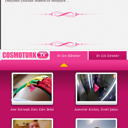
Dünyanın yıldızları İstanbul’da buluşuyor…
En Son Eklenenler
En Çok İzlenenler
Anne Karnında Dans Eden Bebek
Asansörde Korkunç Zombi Şakası