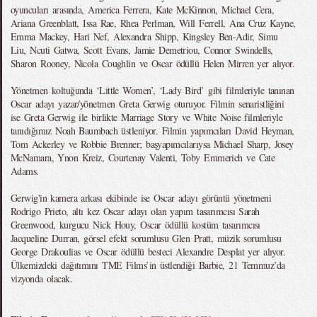
oyuncuları arasında, America Ferrera, Kate McKinnon, Michael Cera,
Ariana Greenblatt, Issa Rae, Rhea Perlman, Will Ferrell, Ana Cruz Kayne,
Emma Mackey, Hari Nef, Alexandra Shipp, Kingsley Ben-Adir, Simu
Liu, Ncuti Gatwa, Scott Evans, Jamie Demetriou, Connor Swindells,
Sharon Rooney, Nicola Coughlin ve Oscar ödüllü Helen Mirren yer alıyor.
Yönetmen koltuğunda ‘Little Women’, ‘Lady Bird’ gibi filmleriyle tanınan
Oscar adayı yazar/yönetmen Greta Gerwig oturuyor. Filmin senaristliğini
ise Greta Gerwig ile birlikte Marriage Story ve White Noise filmleriyle
tanıdığımız Noah Baumbach üstleniyor. Filmin yapımcıları David Heyman,
Tom Ackerley ve Robbie Brenner; başyapımcılarıysa Michael Sharp, Josey
McNamara, Ynon Kreiz, Courtenay Valenti, Toby Emmerich ve Cate
Adams.
Gerwig'in kamera arkası ekibinde ise Oscar adayı görüntü yönetmeni
Rodrigo Prieto, altı kez Oscar adayı olan yapım tasarımcısı Sarah
Greenwood, kurgucu Nick Houy, Oscar ödüllü kostüm tasarımcısı
Jacqueline Durran, görsel efekt sorumlusu Glen Pratt, müzik sorumlusu
George Drakoulias ve Oscar ödüllü besteci Alexandre Desplat yer alıyor.
Ülkemizdeki dağıtımını TME Films’in üstlendiği Barbie, 21 Temmuz’da
vizyonda olacak.