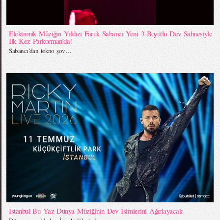
Elektronik Müziğin Yıldızı Faruk Sabancı Yeni 3 Boyutlu Dev Sahnesiyle
İlk Kez Parkorman’da!
Sabancı’dan tekno şov…
İstanbul Bu Yaz Dünya Müziğinin Dev İsimlerini Ağırlayacak