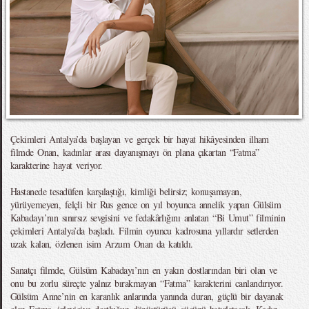
Çekimleri Antalya’da başlayan ve gerçek bir hayat hikâyesinden ilham
filmde Onan, kadınlar arası dayanışmayı ön plana çıkartan “Fatma”
karakterine hayat veriyor.
Hastanede tesadüfen karşılaştığı, kimliği belirsiz; konuşamayan,
yürüyemeyen, felçli bir Rus gence on yıl boyunca annelik yapan Gülsüm
Kabadayı’nın sınırsız sevgisini ve fedakârlığını anlatan “Bi Umut” filminin
çekimleri Antalya’da başladı. Filmin oyuncu kadrosuna yıllardır setlerden
uzak kalan, özlenen isim Arzum Onan da katıldı.
Sanatçı filmde, Gülsüm Kabadayı’nın en yakın dostlarından biri olan ve
onu bu zorlu süreçte yalnız bırakmayan “Fatma” karakterini canlandırıyor.
Gülsüm Anne’nin en karanlık anlarında yanında duran, güçlü bir dayanak