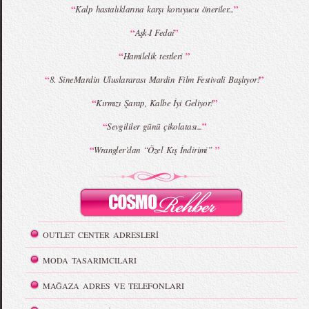
“
”
Kalp hastalıklarına karşı koruyucu öneriler...
“
”
Aşk-I Fedai
“
”
Hamilelik testleri
“
”
8. SineMardin Uluslararası Mardin Film Festivali Başlıyor!
“
”
Kırmızı Şarap, Kalbe İyi Geliyor!
“
”
Sevgililer günü çikolatası...
“
”
Wrangler’dan “Özel Kış İndirimi”
OUTLET CENTER ADRESLERİ
MODA TASARIMCILARI
MAĞAZA ADRES VE TELEFONLARI