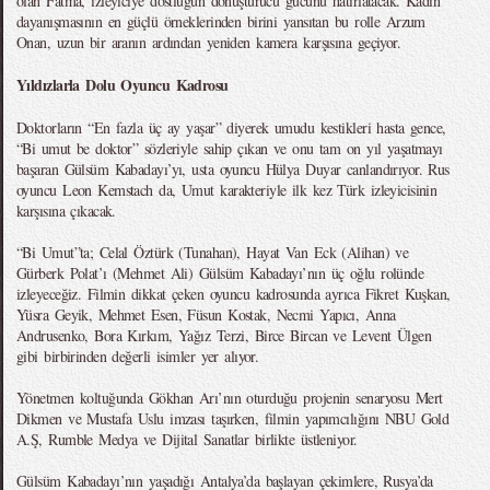
olan Fatma, izleyiciye dostluğun dönüştürücü gücünü hatırlatacak. Kadın
dayanışmasının en güçlü örneklerinden birini yansıtan bu rolle Arzum
Onan, uzun bir aranın ardından yeniden kamera karşısına geçiyor.
Yıldızlarla Dolu Oyuncu Kadrosu
Doktorların “En fazla üç ay yaşar” diyerek umudu kestikleri hasta gence,
“Bi umut be doktor” sözleriyle sahip çıkan ve onu tam on yıl yaşatmayı
başaran Gülsüm Kabadayı’yı, usta oyuncu Hülya Duyar canlandırıyor. Rus
oyuncu Leon Kemstach da, Umut karakteriyle ilk kez Türk izleyicisinin
karşısına çıkacak.
“Bi Umut”ta; Celal Öztürk (Tunahan), Hayat Van Eck (Alihan) ve
Gürberk Polat’ı (Mehmet Ali) Gülsüm Kabadayı’nın üç oğlu rolünde
izleyeceğiz. Filmin dikkat çeken oyuncu kadrosunda ayrıca Fikret Kuşkan,
Yüsra Geyik, Mehmet Esen, Füsun Kostak, Necmi Yapıcı, Anna
Andrusenko, Bora Kırkım, Yağız Terzi, Birce Bircan ve Levent Ülgen
gibi birbirinden değerli isimler yer alıyor.
Yönetmen koltuğunda Gökhan Arı’nın oturduğu projenin senaryosu Mert
Dikmen ve Mustafa Uslu imzası taşırken, filmin yapımcılığını NBU Gold
A.Ş, Rumble Medya ve Dijital Sanatlar birlikte üstleniyor.
Gülsüm Kabadayı’nın yaşadığı Antalya’da başlayan çekimlere, Rusya’da