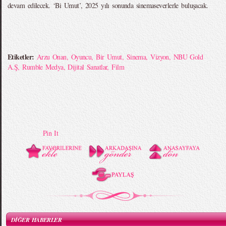
devam edilecek. ‘Bi Umut’, 2025 yılı sonunda sinemaseverlerle buluşacak.
Etiketler:
Arzu Onan
,
Oyuncu
,
Bir Umut
,
Sinema
,
Vizyon
,
NBU Gold
A.Ş
,
Rumble Medya
,
Dijital Sanatlar
,
Film
Pin It
DİĞER HABERLER