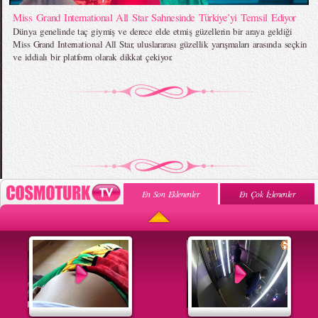
Miss Grand International All Star Sahnesinde Türkiye’yi Temsil Ediyor
Dünya genelinde taç giymiş ve derece elde etmiş güzellerin bir araya geldiği
Miss Grand International All Star, uluslararası güzellik yarışmaları arasında seçkin
ve iddialı bir platform olarak dikkat çekiyor.
En Son Eklenenler
En Çok İzlenenler