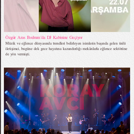
Özgür Aras Bodrum’da DJ Kabinine Geçiyor
Müzik ve eğlence dünyasında trendleri belirleyen isimlerin başında gelen ünlü
iletişimci, bugüne dek gece hayatına kazandırdığı mekânlarla eğlence sektörüne
de yön vermişti.