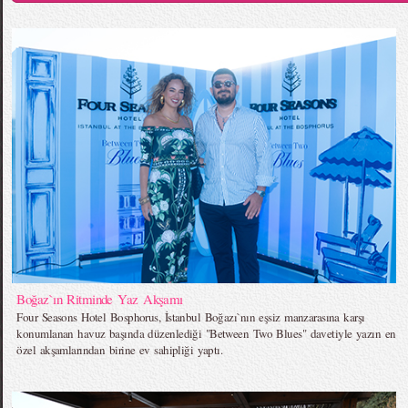
Boğaz`ın Ritminde Yaz Akşamı
Four Seasons Hotel Bosphorus, İstanbul Boğazı`nın eşsiz manzarasına karşı
konumlanan havuz başında düzenlediği "Between Two Blues" davetiyle yazın en
özel akşamlarından birine ev sahipliği yaptı.