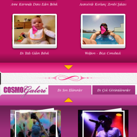
Anne Karnında Dans Eden Bebek
Asansörde Korkunç Zombi Şakası
En Tatlı Gülen Bebek
Wolfson - Ibiza Comeback
En Son Eklenenler
En Çok Görüntülenenler
Uyuyan Bebeğe Gangnam Dinletilirse Ne Olur
Uykusun Da Gülen Bebek