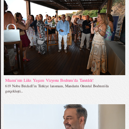
Miami’nin Lüks Yaşam Vizyonu Bodrum’da Tanıtıldı!
619 Nobu Brickell’in Türkiye lansmanı, Mandarin Oriental Bodrum’da
gerçekleşti...