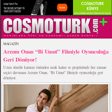
MAGAZİN
Arzum Onan “Bi Umut” Filmiyle Oyunculuğa
Geri Dönüyor!
Uzun süredir kamera önünden uzak kalan ve projelerinde her zaman
seçici davranan Arzum Onan, “Bi Umut” filmiyle oyunculuğa geri
dönüyor.