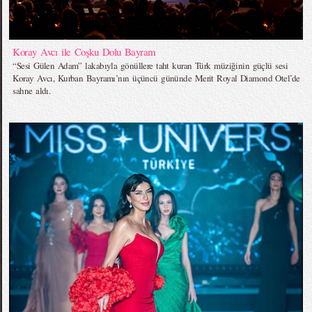
Koray Avcı ile Coşku Dolu Bayram
“Sesi Gülen Adam” lakabıyla gönüllere taht kuran Türk müziğinin güçlü sesi
Koray Avcı, Kurban Bayramı’nın üçüncü gününde Merit Royal Diamond Otel’de
sahne aldı.