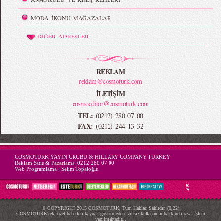
MODA İKONU MAĞAZALAR
DİĞER ADRESLER
REKLAM
reklam@cosmoturk.com
İLETİŞİM
cosmoeditor@cosmoturk.com
TEL:
(0212) 280 07 00
FAX:
(0212) 244 13 32
-->
COSMOTURK YAYIN GRUBU & HILLARY COMPANY TURKEY
Reklam Satış & Pazarlama:
0212 280 07 00
Web Programlama :
Selim Topaloğlu
© COPYRIGHT 2015 COSMOTURK, Tüm Hakları Saklıdır. (0,22)
COSMOTURK'teki özel haberleri kaynak göstermeden izinsiz kullananlar hakkında yasal işlem
yapılmaktadır...