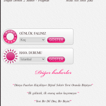
Düğün Dernek 2 Sünnet - Fragman
Masa Altı Seksi Şaka
Örgü Saç Modelleri
MBFWI - Hakan Akkaya 2015 Yaz
Koleksiyonu
GÜNLÜK FALINIZ
HAVA DURUMU
MBFWI - Gülçin Çengel 2015 Yaz
MBFWI - Zeynep Erdoğan 2015 Yaz
Koleksiyonu
Koleksiyonu
“
”
Dünya Fuarları Küçülüyor Dijital Sektör Tersi Oranda Büyüyor
“
”
İlk gülücük, ilk oturuş sakın kaçırmayın
MBFWI - Giray Sepin 2015 Yaz Koleksiyonu
MBFWI - Burçe Bekrek 2015 Yaz Koleksiyonu
“
”
Yeni Bir Dil Dinç Bir Beyin!