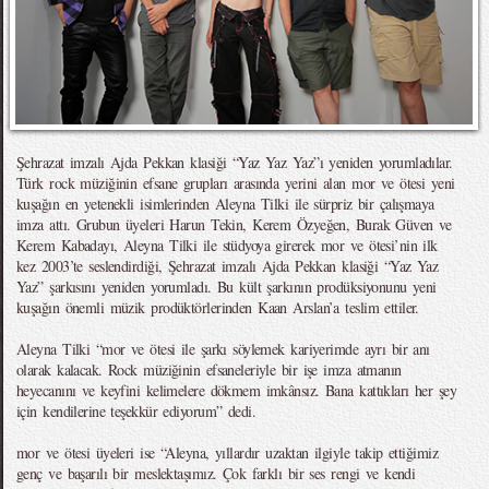
Şehrazat imzalı Ajda Pekkan klasiği “Yaz Yaz Yaz”ı yeniden yorumladılar.
Türk rock müziğinin efsane grupları arasında yerini alan mor ve ötesi yeni
kuşağın en yetenekli isimlerinden Aleyna Tilki ile sürpriz bir çalışmaya
imza attı. Grubun üyeleri Harun Tekin, Kerem Özyeğen, Burak Güven ve
Kerem Kabadayı, Aleyna Tilki ile stüdyoya girerek mor ve ötesi’nin ilk
kez 2003’te seslendirdiği, Şehrazat imzalı Ajda Pekkan klasiği “Yaz Yaz
Yaz” şarkısını yeniden yorumladı. Bu kült şarkının prodüksiyonunu yeni
kuşağın önemli müzik prodüktörlerinden Kaan Arslan’a teslim ettiler.
Aleyna Tilki “mor ve ötesi ile şarkı söylemek kariyerimde ayrı bir anı
olarak kalacak. Rock müziğinin efsaneleriyle bir işe imza atmanın
heyecanını ve keyfini kelimelere dökmem imkânsız. Bana kattıkları her şey
için kendilerine teşekkür ediyorum” dedi.
mor ve ötesi üyeleri ise “Aleyna, yıllardır uzaktan ilgiyle takip ettiğimiz
genç ve başarılı bir meslektaşımız. Çok farklı bir ses rengi ve kendi