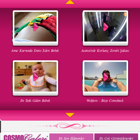
Anne Karnında Dans Eden Bebek
Asansörde Korkunç Zombi Şakası
En Tatlı Gülen Bebek
Wolfson - Ibiza Comeback
En Son Eklenenler
En Çok Görüntülenenler