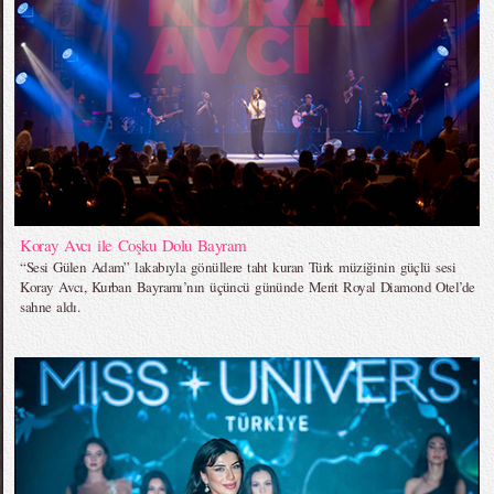
Koray Avcı ile Coşku Dolu Bayram
“Sesi Gülen Adam” lakabıyla gönüllere taht kuran Türk müziğinin güçlü sesi
Koray Avcı, Kurban Bayramı’nın üçüncü gününde Merit Royal Diamond Otel’de
sahne aldı.