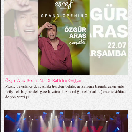
Özgür Aras Bodrum’da DJ Kabinine Geçiyor
Müzik ve eğlence dünyasında trendleri belirleyen isimlerin başında gelen ünlü
iletişimci, bugüne dek gece hayatına kazandırdığı mekânlarla eğlence sektörüne
de yön vermişti.