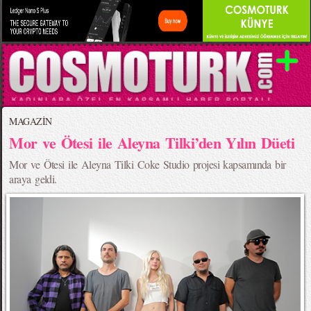
MAGAZİN
Mor ve Ötesi ile Aleyna Tilki’den Yılın Düeti
Mor ve Ötesi ile Aleyna Tilki Coke Studio projesi kapsamında bir
araya geldi.