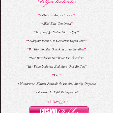
“
”
Tutkulu ve Ateşli Geceler
“
”
AVON Elite Gentleman
MBFWI - Giray Sepin 2015 Yaz Koleksiyonu
MBFWI - Burçe Bekrek 2015 Yaz Koleksiyonu
“
”
Hazımsızlığa Neden Olan 5 Şey!
“
”
Sevdiğiniz İnsan Size Gerçekten Uygun Mu?
“
”
Bu Yılın Popüler Olacak Seyahat Trendleri
“
”
Göz Biçimlerini Düzeltmek İçin Öneriler
“
”
Her Daim Işıldayan Kadınlara Özel Bir Seri
“
”
Yüz
“
”
4.Uluslararası Klarnet Festivali ile İstanbul Müziğe Doyacak
“
”
‘Asimetrik’ 11 Eylül’de Vizyonda!