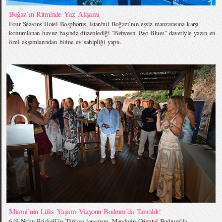
Boğaz`ın Ritminde Yaz Akşamı
Four Seasons Hotel Bosphorus, İstanbul Boğazı`nın eşsiz manzarasına karşı
konumlanan havuz başında düzenlediği "Between Two Blues" davetiyle yazın en
özel akşamlarından birine ev sahipliği yaptı.
Miami’nin Lüks Yaşam Vizyonu Bodrum’da Tanıtıldı!
619 Nobu Brickell’in Türkiye lansmanı, Mandarin Oriental Bodrum’da