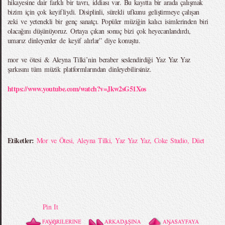
hikayesine dair farklı bir tavrı, iddiası var. Bu kayıtta bir arada çalışmak
bizim için çok keyifliydi. Disiplinli, sürekli ufkunu geliştirmeye çalışan
zeki ve yetenekli bir genç sanatçı. Popüler müziğin kalıcı isimlerinden biri
olacağını düşünüyoruz. Ortaya çıkan sonuç bizi çok heyecanlandırdı,
umarız dinleyenler de keyif alırlar” diye konuştu.
mor ve ötesi & Aleyna Tilki’nin beraber seslendirdiği Yaz Yaz Yaz
şarkısını tüm müzik platformlarından dinleyebilirsiniz.
https://www.youtube.com/watch?v=Jkw2sG51Xos
Etiketler:
Mor ve Ötesi
,
Aleyna Tilki
,
Yaz Yaz Yaz
,
Coke Studio
,
Düet
Pin It