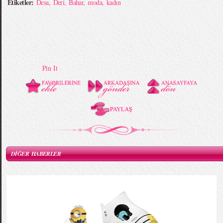
Etiketler:
Desa
,
Deri
,
Bahar
,
moda
,
kadın
Pin It
DİĞER HABERLER