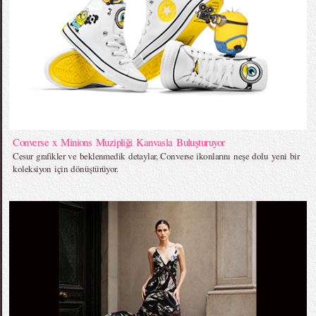
Converse x Minions Muzipliği Kanvasla Buluşturuyor
Cesur grafikler ve beklenmedik detaylar, Converse ikonlarını neşe dolu yeni bir
koleksiyon için dönüştürüyor.