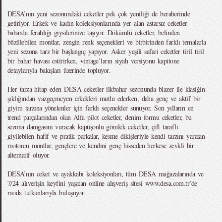
DESA’nın yeni sezonundaki ceketler pek çok yeniliği de beraberinde
getiriyor. Erkek ve kadın koleksiyonlarında yer alan astarsız ceketler
baharda ferahlığı giysilerinize taşıyor. Dökümlü ceketler, belinden
büzülebilen montlar, zengin renk seçenekleri ve birbirinden farklı temalarla
yeni sezona tarz bir başlangıç yapıyor. Asker yeşili safari ceketler tiril tiril
bir bahar havası estirirken, vintage’ların siyah versiyonu kapitone
detaylarıyla bakışları üzerinde topluyor.
Her tarza hitap eden DESA ceketler ilkbahar sezonunda blazer ile klasiğin
şıklığından vazgeçmeyen erkekleri mutlu ederken, daha genç ve aktif bir
giyim tarzına yönelenler için farklı seçenekler sunuyor. Son yılların en
trend parçalarından olan Alfa pilot ceketler, denim formu ceketler, bu
sezona damgasını vuracak kapüşonlu gömlek ceketler, çift taraflı
giyilebilen hafif ve pratik parkalar, kesme dikişleriyle kendi tarzını yaratan
motorcu montlar, gençlere ve kendini genç hisseden herkese zevkli bir
alternatif oluyor.
DESA’nın ceket ve ayakkabı koleksiyonları, tüm DESA mağazalarında ve
7/24 alıverişin keyfini yaşatan online alışveriş sitesi www.desa.com.tr’de
moda tutkunlarıyla buluşuyor.