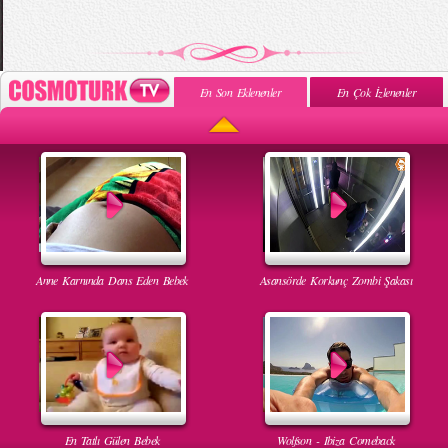
En Son Eklenenler
En Çok İzlenenler
Anne Karnında Dans Eden Bebek
Asansörde Korkunç Zombi Şakası
En Tatlı Gülen Bebek
Wolfson - Ibiza Comeback