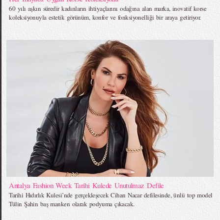
60 yılı aşkın süredir kadınların ihtiyaçlarını odağına alan marka, inovatif korse
koleksiyonuyla estetik görünüm, konfor ve fonksiyonelliği bir araya getiriyor.
Antalya Fashion Week Tarihi Kulede Unutulmaz Defile
Tarihi Hıdırlık Kulesi’nde gerçekleşecek Cihan Nacar defilesinde, ünlü top model
Tülin Şahin baş manken olarak podyuma çıkacak.