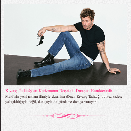
Kıvanç Tatlıtuğ’dan Karizmanın Reçetesi: Duruşun Karakterindir
Mavi’nin yeni reklam filmiyle ekranlara dönen Kıvanç Tatlıtuğ, bu kez sadece
yakışıklılığıyla değil, duruşuyla da gündeme damga vuruyor!