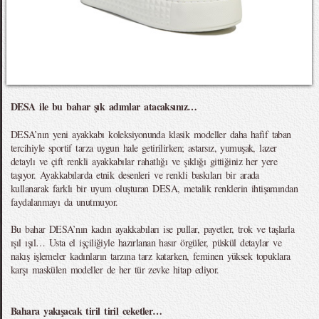
DESA ile bu bahar şık adımlar atacaksınız…
DESA’nın yeni ayakkabı koleksiyonunda klasik modeller daha hafif taban
tercihiyle sportif tarza uygun hale getirilirken; astarsız, yumuşak, lazer
detaylı ve çift renkli ayakkabılar rahatlığı ve şıklığı gittiğiniz her yere
taşıyor. Ayakkabılarda etnik desenleri ve renkli baskıları bir arada
kullanarak farklı bir uyum oluşturan DESA, metalik renklerin ihtişamından
faydalanmayı da unutmuyor.
Bu bahar DESA’nın kadın ayakkabıları ise pullar, payetler, trok ve taşlarla
ışıl ışıl… Usta el işçiliğiyle hazırlanan hasır örgüler, püskül detaylar ve
nakış işlemeler kadınların tarzına tarz katarken, feminen yüksek topuklara
karşı maskülen modeller de her tür zevke hitap ediyor.
Bahara yakışacak tiril tiril ceketler…