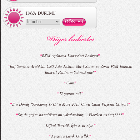
HAVA DURUMU
MBFWI - Gülçin Çengel 2015 Yaz
MBFWI - Zeynep Erdoğan 2015 Yaz
Koleksiyonu
Koleksiyonu
“
”
BKM Açıkhava Konserleri Başlıyor
“
Elif Sanchez Aralık’da CSO Ada Ankara Mavi Salon ve Zorlu PSM İstanbul
”
Turkcell Platinum Sahnesi’nde!
MBFWI - Giray Sepin 2015 Yaz Koleksiyonu
MBFWI - Burçe Bekrek 2015 Yaz Koleksiyonu
“
”
Cam
“
”
El yapımı stil
“
”
Eve Dönüş ‘Sarıkamış 1915’ 8 Mart 2013 Cuma Günü Vizyona Giriyor!
“
”
Siz de çağın hastalığına mı yakalandınız.......Flörtken misiniz????
“
”
Dijital Temizlik İçin 8 Tavsiye
“
”
Ağızlara Layık Güzellik