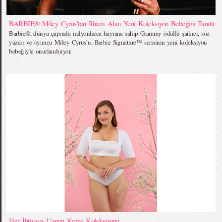
BARBIE® Miley Cyrus’tan İlham Alan Yeni Koleksiyon Bebeğini Tanıttı
Barbie®, dünya çapında milyonlarca hayrana sahip Grammy ödüllü şarkıcı, söz
yazarı ve oyuncu Miley Cyrus`u, Barbie Signature™ serisinin yeni koleksiyon
bebeğiyle onurlandırıyor.
Her İhtiyaca Uygun Korse Koleksiyonu