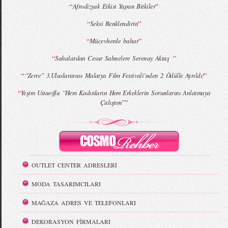
“
”
Afrodizyak Etkisi Yapan Bitkiler
“
”
Seksi Renklendirin
“
”
Mücevherde bahar
“
”
Sahalardan Cesur Sahnelere Serenay Aktaş
“
”
“Zerre” 3.Uluslararası Malatya Film Festivali’nden 2 Ödülle Ayrıldı!
“
Yeşim Ustaoğlu “Hem Kadınların Hem Erkeklerin Sorunlarını Anlatmaya
”
Çalıştım”
OUTLET CENTER ADRESLERİ
MODA TASARIMCILARI
MAĞAZA ADRES VE TELEFONLARI
DEKORASYON FİRMALARI