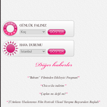
Örgü Saç Modelleri
MBFWI - Hakan Akkaya 2015 Yaz
Koleksiyonu
GÜNLÜK FALINIZ
HAVA DURUMU
MBFWI - Gülçin Çengel 2015 Yaz
MBFWI - Zeynep Erdoğan 2015 Yaz
Koleksiyonu
Koleksiyonu
“
”
"Babam’’ Filminden Etkileyici Fragman!
“
”
Chicco'da indirim
MBFWI - Giray Sepin 2015 Yaz Koleksiyonu
MBFWI - Burçe Bekrek 2015 Yaz Koleksiyonu
“
”
Çapkın mı değil mi?
“
”
27.Ankara Uluslararası Film Festivali Ulusal Yarışma Başvuruları Başladı