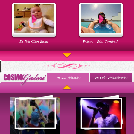
En Tatlı Gülen Bebek
Wolfson - Ibiza Comeback
En Son Eklenenler
En Çok Görüntülenenler
Uyuyan Bebeğe Gangnam Dinletilirse Ne Olur
Uykusun Da Gülen Bebek