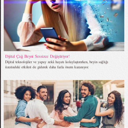
Dijital Çağ Beyni Sessizce Değiştiriyor!
Dijital teknolojiler ve yapay zekâ hayatı kolaylaştırırken, beyin sağlığı
üzerindeki etkileri de giderek daha fazla önem kazanıyor.