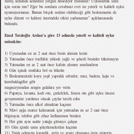
Sürüş sırasında kendinizi yorgun hissediyor musunuz? Uykusuzluk sizin
için sorun mu? Eğer bu sorulara cevabınız evet ise yeterli ve kaliteli uyku
uyumuyorsunuz. Bunun birçok nedeni olabileceği gibi beslenmenin de
uyku düzeni ve kalitesi üzerindeki etkisi yadsınamaz” açıklamasında
bulundu.
Emel Terzioğlu Arslan’a göre 13 adımda yeterli ve kaliteli uyku
mümkün:
1) Uyumadan en az 2 saat önce besin alımını kesin
2) Yatmadan önce özellikle yüksek yağlı ve şekerli besinler tüketmeyin
3) Yatmadan en az 2 saat önce kafein alımını sınırlandırın
4) Gün içinde mutlaka bol su tüketin
5) Beslenmenizde koyu yeşil yapraklı sebzeler, muz, badem, kaju ve
kurubaklagiller gibi
magnezyumdan zengin gıdalara yer verin
6) Papatya, lavanta, kedi otu, çarkıfelek, limon otu gibi uyku öncesi
gevşemenize yardımcı olacak çaylar tercih edin
7) Yatmadan önce alkol almaktan kaçının
8) Mavi ışığa maruz kalmamak için yatmadan en az 2 saat önce
bilgisayar, telefon gibi cihaz kullanımını bırakın
9) Her gün aynı saatte yatağa gitmeye çalışın
10) Gün içinde uzun şekerlemelerden kaçının
11) Yatak odanızın karanlık, serin ve sessiz olmasına özen gösterin