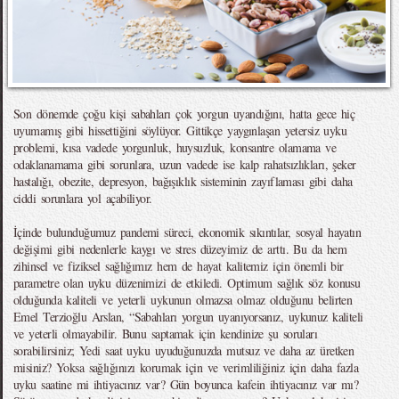
Son dönemde çoğu kişi sabahları çok yorgun uyandığını, hatta gece hiç
uyumamış gibi hissettiğini söylüyor. Gittikçe yaygınlaşan yetersiz uyku
problemi, kısa vadede yorgunluk, huysuzluk, konsantre olamama ve
odaklanamama gibi sorunlara, uzun vadede ise kalp rahatsızlıkları, şeker
hastalığı, obezite, depresyon, bağışıklık sisteminin zayıflaması gibi daha
ciddi sorunlara yol açabiliyor.
İçinde bulunduğumuz pandemi süreci, ekonomik sıkıntılar, sosyal hayatın
değişimi gibi nedenlerle kaygı ve stres düzeyimiz de arttı. Bu da hem
zihinsel ve fiziksel sağlığımız hem de hayat kalitemiz için önemli bir
parametre olan uyku düzenimizi de etkiledi. Optimum sağlık söz konusu
olduğunda kaliteli ve yeterli uykunun olmazsa olmaz olduğunu belirten
Emel Terzioğlu Arslan, “Sabahları yorgun uyanıyorsanız, uykunuz kaliteli
ve yeterli olmayabilir. Bunu saptamak için kendinize şu soruları
sorabilirsiniz; Yedi saat uyku uyuduğunuzda mutsuz ve daha az üretken
misiniz? Yoksa sağlığınızı korumak için ve verimliliğiniz için daha fazla
uyku saatine mi ihtiyacınız var? Gün boyunca kafein ihtiyacınız var mı?