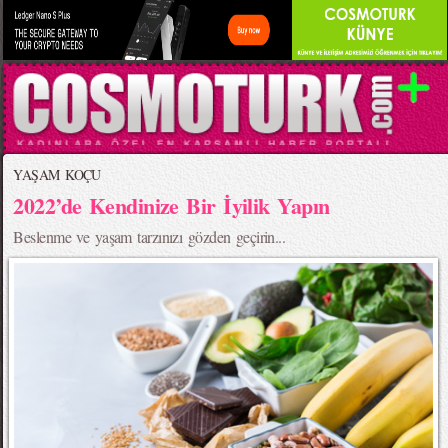
YAŞAM KOÇU
2022’de Kendinize Bir İyilik Yapın
Beslenme ve yaşam tarzınızı gözden geçirin...