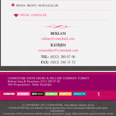
MODA İKONU MAĞAZALAR
DİĞER ADRESLER
REKLAM
reklam@cosmoturk.com
İLETİŞİM
cosmoeditor@cosmoturk.com
TEL:
(0212) 280 07 00
FAX:
(0212) 244 13 32
-->
COSMOTURK YAYIN GRUBU & HILLARY COMPANY TURKEY
Reklam Satış & Pazarlama:
0212 280 07 00
Web Programlama :
Selim Topaloğlu
© COPYRIGHT 2015 COSMOTURK, Tüm Hakları Saklıdır. (0,22)
COSMOTURK'teki özel haberleri kaynak göstermeden izinsiz kullananlar hakkında yasal işlem
yapılmaktadır...
Cosmoturk.com'da yayınlanan haberler kaynak gösterilerek içeriği değiştirilmemek şartıyla hertürlü medya