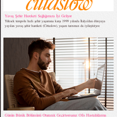
Yavaş Şehir Hareketi Sağlığımıza İyi Geliyor
Yüksek tempolu hızlı şehir yaşamına karşı 1999 yılında İtalya’dan dünyaya
yayılan yavaş şehir hareketi (Cittaslow), yaşam tarzımızı da iyileştiriyor.
Günün Büyük Bölümünü Oturarak Geçiriyorsanız Ofis Hastalıklarına