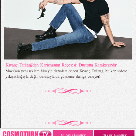
Kıvanç Tatlıtuğ’dan Karizmanın Reçetesi: Duruşun Karakterindir
Mavi’nin yeni reklam filmiyle ekranlara dönen Kıvanç Tatlıtuğ, bu kez sadece
yakışıklılığıyla değil, duruşuyla da gündeme damga vuruyor!
En Son Eklenenler
En Çok İzlenenler