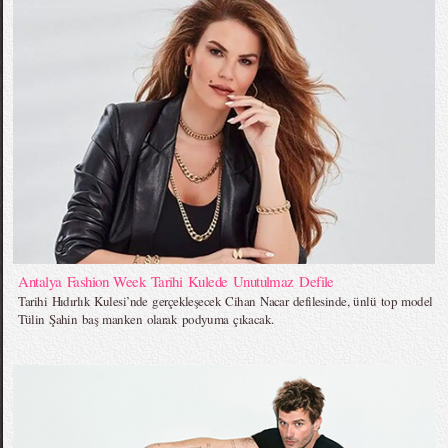
Antalya Fashion Week Tarihi Kulede Unutulmaz Defile
Tarihi Hıdırlık Kulesi’nde gerçekleşecek Cihan Nacar defilesinde, ünlü top model
Tülin Şahin baş manken olarak podyuma çıkacak.