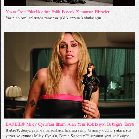
Yazın Özel Etkinliklerine Eşlik Edecek Zamansız Elbiseler
Yazın en özel anlarında zamansız şıklık arayan kadınlar için….
BARBIE® Miley Cyrus’tan İlham Alan Yeni Koleksiyon Bebeğini Tanıttı
Barbie®, dünya çapında milyonlarca hayrana sahip Grammy ödüllü şarkıcı, söz
yazarı ve oyuncu Miley Cyrus`u, Barbie Signature™ serisinin yeni koleksiyon