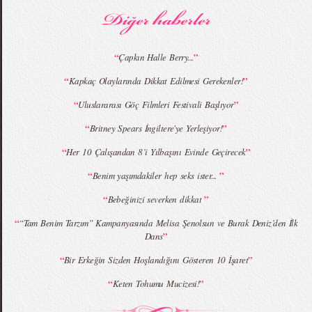
Koleksiyonu
Koleksiyonu
“
”
Çapkın Halle Berry...
“
”
Kapkaç Olaylarında Dikkat Edilmesi Gerekenler!
MBFWI - Giray Sepin 2015 Yaz Koleksiyonu
MBFWI - Burçe Bekrek 2015 Yaz Koleksiyonu
“
”
Uluslararası Göç Filmleri Festivali Başlıyor
“
”
Britney Spears İngiltere'ye Yerleşiyor!
“
”
Her 10 Çalışandan 8’i Yılbaşını Evinde Geçirecek
“
”
Benim yaşımdakiler hep seks ister...
“
”
Bebeğinizi severken dikkat
“
“Tam Benim Tarzım” Kampanyasında Melisa Şenolsun ve Burak Deniz’den İlk
”
Dans
“
”
Bir Erkeğin Sizden Hoşlandığını Gösteren 10 İşaret
“
”
Keten Tohumu Mucizesi!