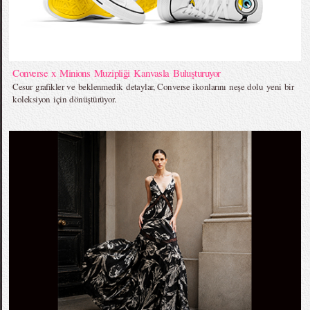
Converse x Minions Muzipliği Kanvasla Buluşturuyor
Cesur grafikler ve beklenmedik detaylar, Converse ikonlarını neşe dolu yeni bir
koleksiyon için dönüştürüyor.