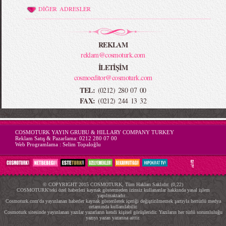
DİĞER ADRESLER
REKLAM
reklam@cosmoturk.com
İLETİŞİM
cosmoeditor@cosmoturk.com
TEL:
(0212) 280 07 00
FAX:
(0212) 244 13 32
-->
COSMOTURK YAYIN GRUBU & HILLARY COMPANY TURKEY
Reklam Satış & Pazarlama:
0212 280 07 00
Web Programlama :
Selim Topaloğlu
© COPYRIGHT 2015 COSMOTURK, Tüm Hakları Saklıdır. (0,22)
COSMOTURK'teki özel haberleri kaynak göstermeden izinsiz kullananlar hakkında yasal işlem
yapılmaktadır...
Cosmoturk.com'da yayınlanan haberler kaynak gösterilerek içeriği değiştirilmemek şartıyla hertürlü medya
ortamında kullanılabilir.
Cosmoturk sitesinde yayınlanan yazılar yazarların kendi kişisel görüşleridir. Yazıların her türlü sorumluluğu
yazıyı yazan yazarına aittir.