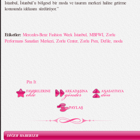
Istanbul, İstanbul’u bölgesel bir moda ve tasarım merkezi haline getirme
konusunda iddiasını sürdürüyor.”
Etiketler:
Mercedes-Benz Fashion Week İstanbul
,
MBFWI
,
Zorlu
Performans Sanatları Merkezi
,
Zorlu Center
,
Zorlu Psm
,
Defile
,
moda
Pin It
DİĞER HABERLER