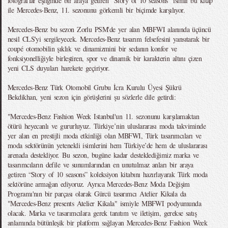
fotoğraflar eşliğinde bir araya getiren “Story of 10 seasons” isimli bu kitap
ile Mercedes-Benz, 11. sezonunu görkemli bir biçimde karşılıyor.
Mercedes-Benz bu sezon Zorlu PSM'de yer alan MBFWI alanında üçüncü
nesil CLS'yi sergileyecek. Mercedes-Benz tasarım felsefesini yansıtarak bir
coupé otomobilin şıklık ve dinamizmini bir sedanın konfor ve
fonksiyonelliğiyle birleştiren, spor ve dinamik bir karakterin altını çizen
yeni CLS duyuları harekete geçiriyor.
Mercedes-Benz Türk Otomobil Grubu İcra Kurulu Üyesi Şükrü
Bekdikhan, yeni sezon için görüşlerini şu sözlerle dile getirdi:
"Mercedes-Benz Fashion Week Istanbul'un 11. sezonunu karşılamaktan
ötürü heyecanlı ve gururluyuz. Türkiye’nin uluslararası moda takviminde
yer alan en prestijli moda etkinliği olan MBFWI, Türk tasarımcıları ve
moda sektörünün yetenekli isimlerini hem Türkiye’de hem de uluslararası
arenada destekliyor. Bu sezon, bugüne kadar desteklediğimiz marka ve
tasarımcıların defile ve sunumlarından en unutulmaz anları bir araya
getiren “Story of 10 seasons” koleksiyon kitabını hazırlayarak Türk moda
sektörüne armağan ediyoruz. Ayrıca Mercedes-Benz Moda Değişim
Programı'nın bir parçası olarak Gürcü tasarımcı Atelier Kikala da
"Mercedes-Benz presents Atelier Kikala" ismiyle MBFWI podyumunda
olacak. Marka ve tasarımcılara gerek tanıtım ve iletişim, gerekse satış
anlamında bütünleşik bir platform sağlayan Mercedes-Benz Fashion Week