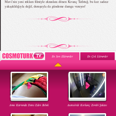
Mavi’nin yeni reklam filmiyle ekranlara dönen Kıvanç Tatlıtuğ, bu kez sadece
yakışıklılığıyla değil, duruşuyla da gündeme damga vuruyor!
En Son Eklenenler
En Çok İzlenenler
Anne Karnında Dans Eden Bebek
Asansörde Korkunç Zombi Şakası