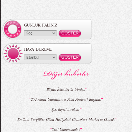
Örgü Saç Modelleri
MBFWI - Hakan Akkaya 2015 Yaz
Koleksiyonu
GÜNLÜK FALINIZ
HAVA DURUMU
MBFWI - Gülçin Çengel 2015 Yaz
MBFWI - Zeynep Erdoğan 2015 Yaz
Koleksiyonu
Koleksiyonu
“
”
Büyük İskender’in izinde...
“
”
26.Ankara Uluslararası Film Festivali Başladı!
MBFWI - Giray Sepin 2015 Yaz Koleksiyonu
MBFWI - Burçe Bekrek 2015 Yaz Koleksiyonu
“
”
Şok diyeti bırakın!
“
”
En Tatlı Sevgililer Günü Hediyeleri Chocolate Market’ta Olacak
“
”
Seni Unutmamalı !