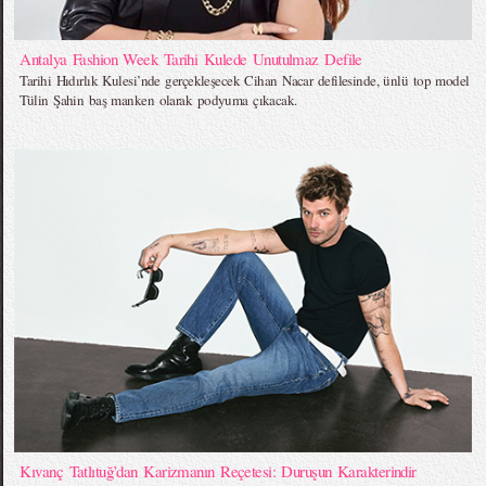
Antalya Fashion Week Tarihi Kulede Unutulmaz Defile
Tarihi Hıdırlık Kulesi’nde gerçekleşecek Cihan Nacar defilesinde, ünlü top model
Tülin Şahin baş manken olarak podyuma çıkacak.
Kıvanç Tatlıtuğ’dan Karizmanın Reçetesi: Duruşun Karakterindir