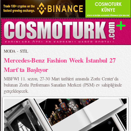
MODA - STİL
Mercedes-Benz Fashion Week İstanbul 27
Mart`ta Başlıyor
MBFWI 11. sezon, 27-30 Mart tarihleri arasında Zorlu Center`da
bulunan Zorlu Performans Sanatları Merkezi (PSM) ev sahipliğinde
gerçekleşecek.