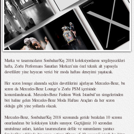
Marka ve tasarımcıların Sonbahar/Kış 2018 koleksiyonlarını sergileyecekleri
hafta, Zorlu Performans Sanatları Merkezi’nin özel teknik alt yapısıyla
davetlilere yine heyecan verici bir moda haftası deneyimi yaşatacak.
Her sezon lounge alanında seçkin davetlilerini ağırlayan Mercedes-Benz, bu
sezon da Mercedes-Benz Lounge’u Zorlu PSM içerisinde
konumlandıracak. Mercedes-Benz Fashion Week Istanbul’un simgelerinden
biri haline gelen Mercedes-Benz Moda Haftası Araçları da her sezon
olduğu gibi yine yollarda olacak.
Mercedes-Benz, Sonbahar/Kış 2018 sezonunda geride bırakılan 10 sezonu
onurlandıran bir koleksiyon kitabı sunuyor. Geçtiğimiz 10 sezondan
unutulmaz anları, katılan tasarımcıların defile ve sunumlarını yaratıcı