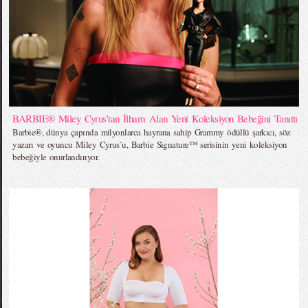
BARBIE® Miley Cyrus’tan İlham Alan Yeni Koleksiyon Bebeğini Tanıttı
Barbie®, dünya çapında milyonlarca hayrana sahip Grammy ödüllü şarkıcı, söz
yazarı ve oyuncu Miley Cyrus`u, Barbie Signature™ serisinin yeni koleksiyon
bebeğiyle onurlandırıyor.