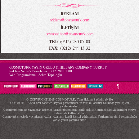
REKLAM
reklam@cosmoturk.com
İLETİŞİM
cosmoeditor@cosmoturk.com
TEL:
(0212) 280 07 00
FAX:
(0212) 244 13 32
-->
COSMOTURK YAYIN GRUBU & HILLARY COMPANY TURKEY
Reklam Satış & Pazarlama:
0212 280 07 00
Web Programlama :
Selim Topaloğlu
© COPYRIGHT 2015 COSMOTURK, Tüm Hakları Saklıdır. (0,19)
COSMOTURK'teki özel haberleri kaynak göstermeden izinsiz kullananlar hakkında yasal işlem
yapılmaktadır...
Cosmoturk.com'da yayınlanan haberler kaynak gösterilerek içeriği değiştirilmemek şartıyla hertürlü medya
ortamında kullanılabilir.
Cosmoturk sitesinde yayınlanan yazılar yazarların kendi kişisel görüşleridir. Yazıların her türlü sorumluluğu
yazıyı yazan yazarına aittir.