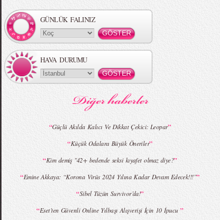
Örgü Saç Modelleri
MBFWI - Hakan Akkaya 2015 Yaz
Koleksiyonu
GÜNLÜK FALINIZ
HAVA DURUMU
MBFWI - Gülçin Çengel 2015 Yaz
MBFWI - Zeynep Erdoğan 2015 Yaz
Koleksiyonu
Koleksiyonu
“
”
Güçlü Akılda Kalıcı Ve Dikkat Çekici: Leopar
“
”
Küçük Odalara Büyük Öneriler
MBFWI - Giray Sepin 2015 Yaz Koleksiyonu
MBFWI - Burçe Bekrek 2015 Yaz Koleksiyonu
“
”
Kim demiş "42+ bedende seksi kıyafet olmaz diye?
“
”
Emine Akkaya: “Korona Virüs 2024 Yılına Kadar Devam Edecek!!!”
“
”
Sibel Tüzün Survivor’da!
“
”
Eset’ten Güvenli Online Yılbaşı Alışverişi İçin 10 İpucu