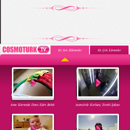
En Son Eklenenler
En Çok İzlenenler
Anne Karnında Dans Eden Bebek
Asansörde Korkunç Zombi Şakası