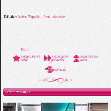
Etiketler:
Jabbar
,
Wepublic
,
Parti
,
Akmerkez
Pin It
DİĞER HABERLER