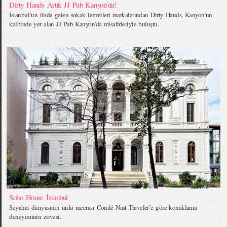
Dirty Hands Artık JJ Pub Kanyon’da!
İstanbul’un önde gelen sokak lezzetleri markalarından Dirty Hands, Kanyon’un
kalbinde yer alan JJ Pub Kanyon’da misafirleriyle buluştu.
Soho House İstanbul
Seyahat dünyasının ünlü mecrası Condé Nast Traveler’e göre konaklama
deneyiminin zirvesi.