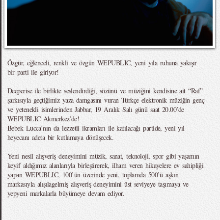
Özgür, eğlenceli, renkli ve özgün WEPUBLIC, yeni yıla ruhuna yakışır
bir parti ile giriyor!
Deeperise ile birlikte seslendirdiği, sözünü ve müziğini kendisine ait “Raf”
şarkısıyla geçtiğimiz yaza damgasını vuran Türkçe elektronik müziğin genç
ve yetenekli isimlerinden Jabbar, 19 Aralık Salı günü saat 20.00’de
WEPUBLIC Akmerkez’de!
Bebek Lucca’nın da lezzetli ikramları ile katılacağı partide, yeni yıl
heyecanı adeta bir kutlamaya dönüşecek.
Yeni nesil alışveriş deneyimini müzik, sanat, teknoloji, spor gibi yaşamın
keyif aldığımız alanlarıyla birleştirerek, ilham veren hikayelere ev sahipliği
yapan WEPUBLIC, 100’ün üzerinde yeni, toplamda 500’ü aşkın
markasıyla alışılagelmiş alışveriş deneyimini üst seviyeye taşımaya ve
yepyeni markalarla büyümeye devam ediyor.