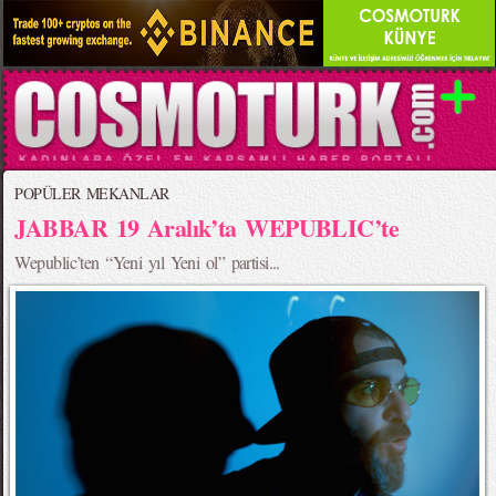
POPÜLER MEKANLAR
JABBAR 19 Aralık’ta WEPUBLIC’te
Wepublic’ten “Yeni yıl Yeni ol” partisi...