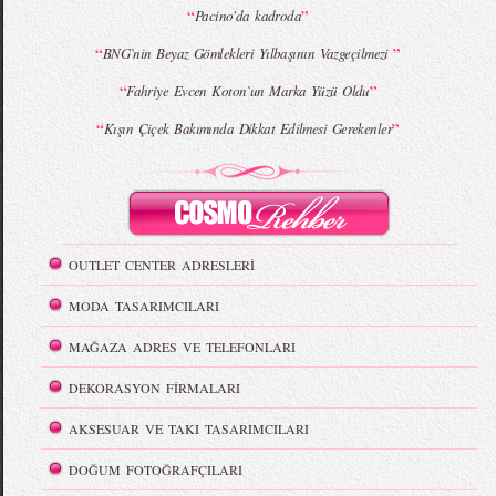
“
”
Pacino'da kadroda
“
”
BNG’nin Beyaz Gömlekleri Yılbaşının Vazgeçilmezi
“
”
Fahriye Evcen Koton`un Marka Yüzü Oldu
“
”
Kışın Çiçek Bakımında Dikkat Edilmesi Gerekenler
OUTLET CENTER ADRESLERİ
MODA TASARIMCILARI
MAĞAZA ADRES VE TELEFONLARI
DEKORASYON FİRMALARI
AKSESUAR VE TAKI TASARIMCILARI
DOĞUM FOTOĞRAFÇILARI