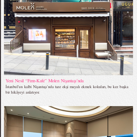
Yeni Nesil “Fırın-Kafe” Molen Nişantaşı’nda
İstanbul’un kalbi Nişantaşı’nda taze ekşi mayalı ekmek kokuları, bu kez başka
bir hikâyeyi anlatıyor.