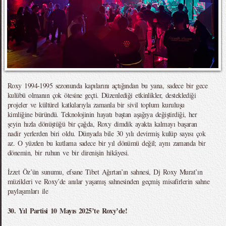
Roxy 1994-1995 sezonunda kapılarını açtığından bu yana, sadece bir gece
kulübü olmanın çok ötesine geçti. Düzenlediği etkinlikler, desteklediği
projeler ve kültürel katkılarıyla zamanla bir sivil toplum kuruluşu
kimliğine büründü. Teknolojinin hayatı baştan aşağıya değiştirdiği, her
şeyin hızla dönüştüğü bir çağda, Roxy dimdik ayakta kalmayı başaran
nadir yerlerden biri oldu. Dünyada bile 30 yılı devirmiş kulüp sayısı çok
az. O yüzden bu kutlama sadece bir yıl dönümü değil; aynı zamanda bir
dönemin, bir ruhun ve bir direnişin hikâyesi.
İzzet Öz’ün sunumu, efsane Tibet Ağırtan’ın sahnesi, Dj Roxy Murat’ın
müzikleri ve Roxy’de anılar yaşamış sahnesinden geçmiş misafirlerin sahne
paylaşımları ile
30. Yıl Partisi 10 Mayıs 2025’te Roxy’de!