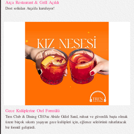
Arça Restaurant & Grill Açıldı
Dost sofraları Arça’da kuruluyor!
Gece Kulüplerine Otel Formülü
Tren Club & Dining CEO’su Abide Gülel Saral, ruhsat ve güvenlik başta olmak
üzere birçok sıkıntı yaşayan gece kulüpleri için, eğlence sektörünü rahatlatacak
bir formül geliştirdi.