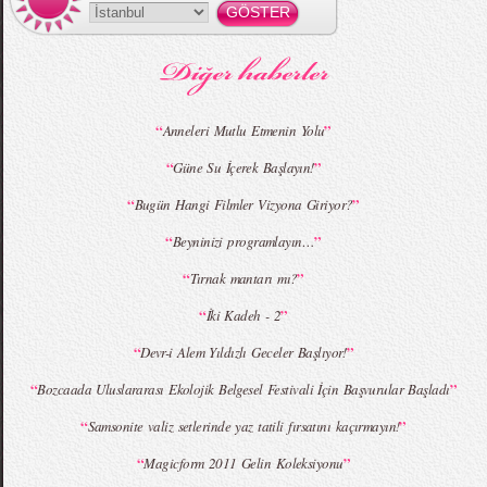
MBFWI - Gülçin Çengel 2015 Yaz
MBFWI - Zeynep Erdoğan 2015 Yaz
Koleksiyonu
Koleksiyonu
“
”
Anneleri Mutlu Etmenin Yolu
“
”
Güne Su İçerek Başlayın!
MBFWI - Giray Sepin 2015 Yaz Koleksiyonu
MBFWI - Burçe Bekrek 2015 Yaz Koleksiyonu
“
”
Bugün Hangi Filmler Vizyona Giriyor?
“
”
Beyninizi programlayın…
“
”
Tırnak mantarı mı?
“
”
İki Kadeh - 2
“
”
Devr-i Alem Yıldızlı Geceler Başlıyor!
“
”
Bozcaada Uluslararası Ekolojik Belgesel Festivali İçin Başvurular Başladı
“
”
Samsonite valiz setlerinde yaz tatili fırsatını kaçırmayın!
“
”
Magicform 2011 Gelin Koleksiyonu