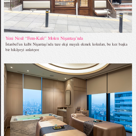
Yeni Nesil “Fırın-Kafe” Molen Nişantaşı’nda
İstanbul’un kalbi Nişantaşı’nda taze ekşi mayalı ekmek kokuları, bu kez başka
bir hikâyeyi anlatıyor.