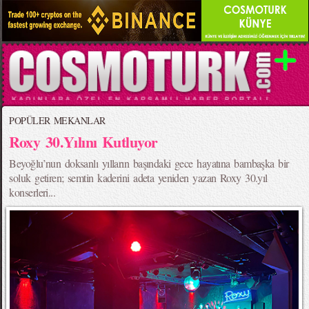
POPÜLER MEKANLAR
Roxy 30.Yılını Kutluyor
Beyoğlu’nun doksanlı yılların başındaki gece hayatına bambaşka bir
soluk getiren; semtin kaderini adeta yeniden yazan Roxy 30.yıl
konserleri...