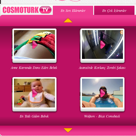
En Son Eklenenler
En Çok İzlenenler
Anne Karnında Dans Eden Bebek
Asansörde Korkunç Zombi Şakası
En Tatlı Gülen Bebek
Wolfson - Ibiza Comeback