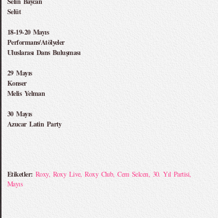
Selin Baycan
Selüt
18-19-20 Mayıs
Performans/Atölyeler
Uluslarası Dans Buluşması
29 Mayıs
Konser
Melis Yelman
30 Mayıs
Azucar Latin Party
Etiketler:
Roxy
,
Roxy Live
,
Roxy Club
,
Cem Selcen
,
30. Yıl Partisi
,
Mayıs