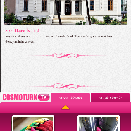
Soho House İstanbul
Seyahat dünyasının ünlü mecrası Condé Nast Traveler’e göre konaklama
deneyiminin zirvesi.
En Son Eklenenler
En Çok İzlenenler