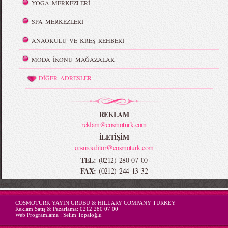
YOGA MERKEZLERİ
SPA MERKEZLERİ
ANAOKULU VE KREŞ REHBERİ
MODA İKONU MAĞAZALAR
DİĞER ADRESLER
REKLAM
reklam@cosmoturk.com
İLETİŞİM
cosmoeditor@cosmoturk.com
TEL:
(0212) 280 07 00
FAX:
(0212) 244 13 32
-->
COSMOTURK YAYIN GRUBU & HILLARY COMPANY TURKEY
Reklam Satış & Pazarlama:
0212 280 07 00
Web Programlama :
Selim Topaloğlu