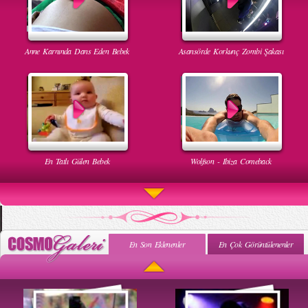
Anne Karnında Dans Eden Bebek
Asansörde Korkunç Zombi Şakası
En Tatlı Gülen Bebek
Wolfson - Ibiza Comeback
En Son Eklenenler
En Çok Görüntülenenler
Uyuyan Bebeğe Gangnam Dinletilirse Ne Olur
Uykusun Da Gülen Bebek