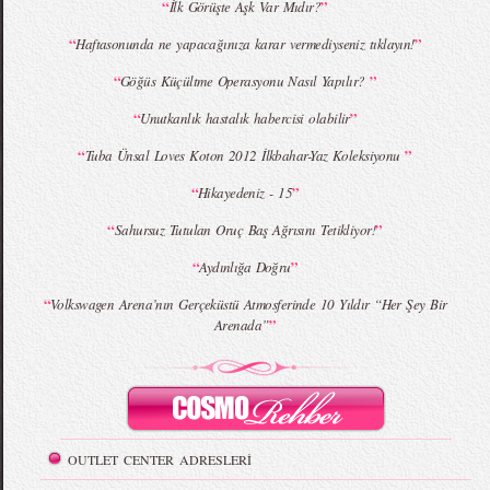
“
”
İlk Görüşte Aşk Var Mıdır?
MBFWI - Giray Sepin 2015 Yaz Koleksiyonu
MBFWI - Burçe Bekrek 2015 Yaz Koleksiyonu
“
”
Haftasonunda ne yapacağınıza karar vermediyseniz tıklayın!
“
”
Göğüs Küçültme Operasyonu Nasıl Yapılır?
“
”
Unutkanlık hastalık habercisi olabilir
“
”
Tuba Ünsal Loves Koton 2012 İlkbahar-Yaz Koleksiyonu
“
”
Hikayedeniz - 15
“
”
Sahursuz Tutulan Oruç Baş Ağrısını Tetikliyor!
“
”
Aydınlığa Doğru
“
Volkswagen Arena’nın Gerçeküstü Atmosferinde 10 Yıldır “Her Şey Bir
”
Arenada”
OUTLET CENTER ADRESLERİ