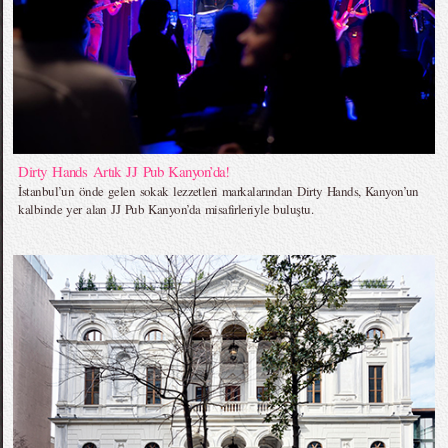
Dirty Hands Artık JJ Pub Kanyon’da!
İstanbul’un önde gelen sokak lezzetleri markalarından Dirty Hands, Kanyon’un
kalbinde yer alan JJ Pub Kanyon’da misafirleriyle buluştu.