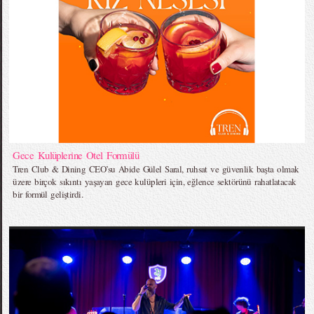
Gece Kulüplerine Otel Formülü
Tren Club & Dining CEO’su Abide Gülel Saral, ruhsat ve güvenlik başta olmak
üzere birçok sıkıntı yaşayan gece kulüpleri için, eğlence sektörünü rahatlatacak
bir formül geliştirdi.