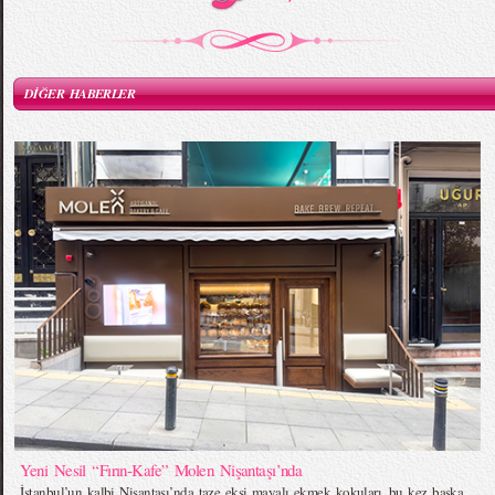
DİĞER HABERLER
Yeni Nesil “Fırın-Kafe” Molen Nişantaşı’nda
İstanbul’un kalbi Nişantaşı’nda taze ekşi mayalı ekmek kokuları, bu kez başka