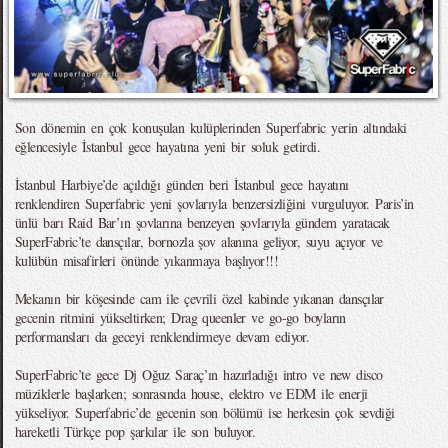
Son dönemin en çok konuşulan kulüplerinden Superfabric yerin altındaki
eğlencesiyle İstanbul gece hayatına yeni bir soluk getirdi.
İstanbul Harbiye’de açıldığı günden beri İstanbul gece hayatını
renklendiren Superfabric yeni şovlarıyla benzersizliğini vurguluyor. Paris’in
ünlü barı Raid Bar’ın şovlarına benzeyen şovlarıyla gündem yaratacak
SuperFabric’te dansçılar, bornozla şov alanına geliyor, suyu açıyor ve
kulübün misafirleri önünde yıkanmaya başlıyor!!!
Mekanın bir köşesinde cam ile çevrili özel kabinde yıkanan dansçılar
gecenin ritmini yükseltirken; Drag queenler ve go-go boyların
performansları da geceyi renklendirmeye devam ediyor.
SuperFabric’te gece Dj Oğuz Saraç’ın hazırladığı intro ve new disco
müziklerle başlarken; sonrasında house, elektro ve EDM ile enerji
yükseliyor. Superfabric’de gecenin son bölümü ise herkesin çok sevdiği
hareketli Türkçe pop şarkılar ile son buluyor.