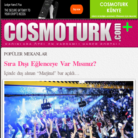
POPÜLER MEKANLAR
Sıra Dışı Eğlenceye Var Mısınız?
İçinde duş alınan “Marjinal” bar açıldı…