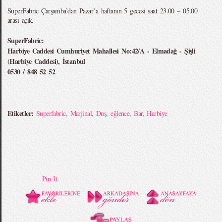
SuperFabric Çarşamba’dan Pazar’a haftanın 5 gecesi saat 23.00 – 05.00
arası açık.
SuperFabric:
Harbiye Caddesi Cumhuriyet Mahallesi No:42/A - Elmadağ - Şişli
(Harbiye Caddesi), İstanbul
0530 / 848 52 52
Etiketler:
Superfabric
,
Marjinal
,
Duş
,
eğlence
,
Bar
,
Harbiye
Pin It