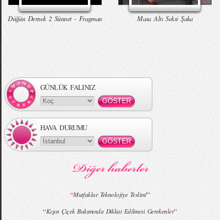
Talking Tom Versiyon
Düğün Dernek 2 Sünnet - Fragman
Masa Altı Seksi Şaka
Örgü Saç Modelleri
MBFWI - Hakan Akkaya 2015 Yaz
Koleksiyonu
GÜNLÜK FALINIZ
HAVA DURUMU
MBFWI - Gülçin Çengel 2015 Yaz
MBFWI - Zeynep Erdoğan 2015 Yaz
Koleksiyonu
Koleksiyonu
“
”
Mutfaklar Teknolojiye Teslim!
“
”
Kışın Çiçek Bakımında Dikkat Edilmesi Gerekenler