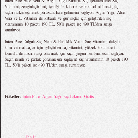
Inten Pure Aloe Vera & Argan Yağlı Kabarık Saç Şekillendirici Saç
Vitamini; zenginleştirilmiş içeriği ile kabarık ve kontrol edilmesi güç
saçları sakinleştirerek pürüzsüz hale gelmesini sağlıyor. Argan Yağı, Aloe
Vera ve E Vitamini ile kabarık ve gür saçlar için geliştirilen saç
vitamininin 10 paketi 190 TL, 50’li paketi ise 490 TL’den satışa
sunuluyor.
Inten Pure Dalgalı Saç Nem & Parlaklık Veren Saç Vitamini; dalgalı,
kuru ve mat saçlar için geliştirilen saç vitamini, yüksek konsantreli
formülü ile hasarlı saçı onarmak için saçın yoğun nemlenmesini sağlıyor.
Saçın nemli ve parlak görünmesini sağlayan saç vitamininin 10 paketi 190
TL, 50’li paketi ise 490 TL’den satışa sunuluyor.
Etiketler:
Inten Pure
,
Argan Yağı
,
saç bakımı
,
Gratis
Pin It