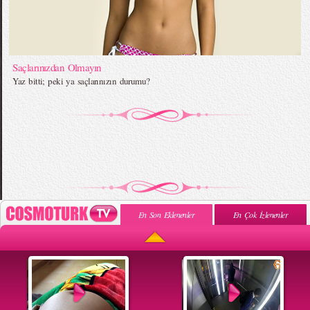
Saçlarınızdan Olmayın
Yaz bitti; peki ya saçlarınızın durumu?
En Son Eklenenler
En Çok İzlenenler