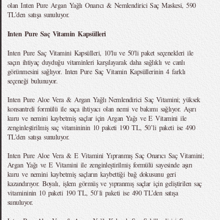
olan Inten Pure Argan Yağlı Onarıcı & Nemlendirici Saç Maskesi, 590
TL’den satışa sunuluyor.
Inten Pure Saç Vitamin Kapsülleri
Inten Pure Saç Vitamini Kapsülleri, 10'lu ve 50'li paket seçenekleri ile
saçın ihtiyaç duyduğu vitaminleri karşılayarak daha sağlıklı ve canlı
görünmesini sağlıyor. Inten Pure Saç Vitamin Kapsüllerinin 4 farklı
seçeneği bulunuyor.
Inten Pure Aloe Vera & Argan Yağlı Nemlendirici Saç Vitamini; yüksek
konsantreli formülü ile saça ihtiyacı olan nemi ve bakımı sağlıyor. Aşırı
kuru ve nemini kaybetmiş saçlar için Argan Yağı ve E Vitamini ile
zenginleştirilmiş saç vitamininin 10 paketi 190 TL, 50’li paketi ise 490
TL’den satışa sunuluyor.
Inten Pure Aloe Vera & E Vitamini Yıpranmış Saç Onarıcı Saç Vitamini;
Argan Yağı ve E Vitamini ile zenginleştirilmiş formülü sayesinde aşırı
kuru ve nemini kaybetmiş saçların kaybettiği bağ dokusunu geri
kazandırıyor. Boyalı, işlem görmüş ve yıpranmış saçlar için geliştirilen saç
vitamininin 10 paketi 190 TL, 50’li paketi ise 490 TL’den satışa
sunuluyor.