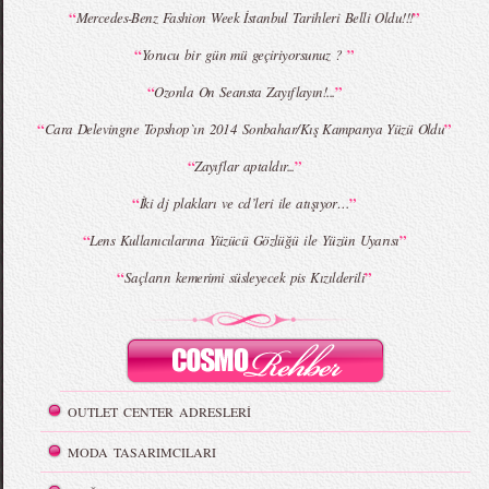
MBFWI - Giray Sepin 2015 Yaz Koleksiyonu
MBFWI - Burçe Bekrek 2015 Yaz Koleksiyonu
“
”
Mercedes-Benz Fashion Week İstanbul Tarihleri Belli Oldu!!!
“
”
Yorucu bir gün mü geçiriyorsunuz ?
“
”
Ozonla On Seansta Zayıflayın!...
“
”
Cara Delevingne Topshop`ın 2014 Sonbahar/Kış Kampanya Yüzü Oldu
“
”
Zayıflar aptaldır...
“
”
İki dj plakları ve cd’leri ile atışıyor…
“
”
Lens Kullanıcılarına Yüzücü Gözlüğü ile Yüzün Uyarısı
“
”
Saçların kemerimi süsleyecek pis Kızılderili
OUTLET CENTER ADRESLERİ
MODA TASARIMCILARI