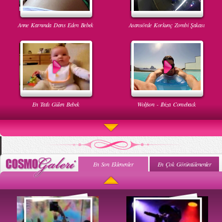
Anne Karnında Dans Eden Bebek
Asansörde Korkunç Zombi Şakası
En Tatlı Gülen Bebek
Wolfson - Ibiza Comeback
En Son Eklenenler
En Çok Görüntülenenler
Uyuyan Bebeğe Gangnam Dinletilirse Ne Olur
Uykusun Da Gülen Bebek