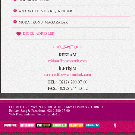
ANAOKULU VE KREŞ REHBERİ
MODA İKONU MAĞAZALAR
DİĞER ADRESLER
REKLAM
reklam@cosmoturk.com
İLETİŞİM
cosmoeditor@cosmoturk.com
TEL:
(0212) 280 07 00
FAX:
(0212) 244 13 32
-->
COSMOTURK YAYIN GRUBU & HILLARY COMPANY TURKEY
Reklam Satış & Pazarlama:
0212 280 07 00
Web Programlama :
Selim Topaloğlu