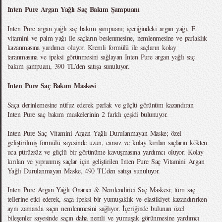
Inten Pure Argan Yağlı Saç Bakım Şampuanı
Inten Pure argan yağlı saç bakım şampuanı; içeriğindeki argan yağı, E
vitamini ve palm yağı ile saçların beslenmesine, nemlenmesine ve parlaklık
kazanmasına yardımcı oluyor. Kremli formülü ile saçların kolay
taranmasına ve ipeksi görünmesini sağlayan Inten Pure argan yağlı saç
bakım şampuanı, 390 TL’den satışa sunuluyor.
Inten Pure Saç Bakım Maskesi
Saça derinlemesine nüfuz ederek parlak ve güçlü görünüm kazandıran
Inten Pure saç bakım maskelerinin 2 farklı çeşidi bulunuyor.
Inten Pure Saç Vitamini Argan Yağlı Durulanmayan Maske; özel
geliştirilmiş formülü sayesinde uzun, cansız ve kolay kırılan saçların kökten
uca pürüzsüz ve güçlü bir görünüme kavuşmasına yardımcı oluyor. Kolay
kırılan ve yıpranmış saçlar için geliştirilen Inten Pure Saç Vitamini Argan
Yağlı Durulanmayan Maske, 490 TL’den satışa sunuluyor.
Inten Pure Argan Yağlı Onarıcı & Nemlendirici Saç Maskesi; tüm saç
tellerine etki ederek, saça ipeksi bir yumuşaklık ve elastikiyet kazandırırken
aynı zamanda saçın nemlenmesini sağlıyor. İçeriğinde bulunan özel
bileşenler sayesinde saçın daha nemli ve yumuşak görünmesine yardımcı