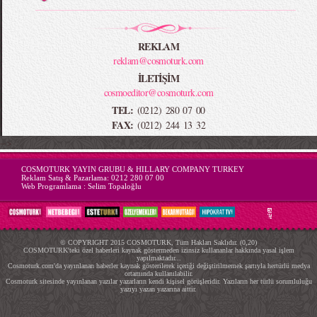
REKLAM
reklam@cosmoturk.com
İLETİŞİM
cosmoeditor@cosmoturk.com
TEL:
(0212) 280 07 00
FAX:
(0212) 244 13 32
-->
COSMOTURK YAYIN GRUBU & HILLARY COMPANY TURKEY
Reklam Satış & Pazarlama:
0212 280 07 00
Web Programlama :
Selim Topaloğlu
© COPYRIGHT 2015 COSMOTURK, Tüm Hakları Saklıdır. (0,20)
COSMOTURK'teki özel haberleri kaynak göstermeden izinsiz kullananlar hakkında yasal işlem
yapılmaktadır...
Cosmoturk.com'da yayınlanan haberler kaynak gösterilerek içeriği değiştirilmemek şartıyla hertürlü medya
ortamında kullanılabilir.
Cosmoturk sitesinde yayınlanan yazılar yazarların kendi kişisel görüşleridir. Yazıların her türlü sorumluluğu
yazıyı yazan yazarına aittir.