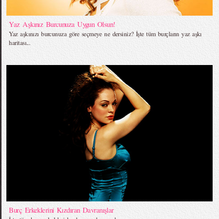
Yaz Aşkınız Burcunuza Uygun Olsun!
Yaz aşkınızı burcunuza göre seçmeye ne dersiniz? İşte tüm burçların yaz aşkı
haritası...
Burç Erkeklerini Kızdıran Davranışlar