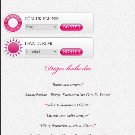
Örgü Saç Modelleri
MBFWI - Hakan Akkaya 2015 Yaz
Koleksiyonu
GÜNLÜK FALINIZ
HAVA DURUMU
MBFWI - Gülçin Çengel 2015 Yaz
MBFWI - Zeynep Erdoğan 2015 Yaz
Koleksiyonu
Koleksiyonu
“
”
Hapla tam koruma!
“
”
Sanatçılardan “Türkiye Kumbarası”na Gönüllü Destek
MBFWI - Giray Sepin 2015 Yaz Koleksiyonu
MBFWI - Burçe Bekrek 2015 Yaz Koleksiyonu
“
”
Şeker Kullanımına Dikkat!
“
”
Düzenli spor kalbi koruyor.
“
”
Güneş ürünlerini seçerken dikkat...