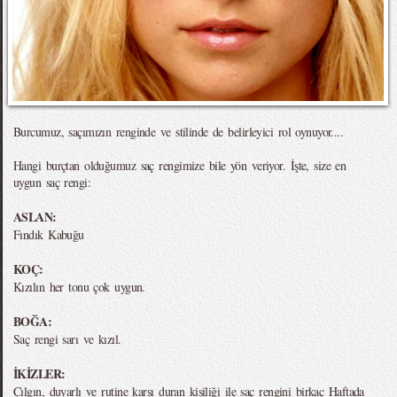
Burcumuz, saçımızın renginde ve stilinde de belirleyici rol oynuyor....
Hangi burçtan olduğumuz saç rengimize bile yön veriyor. İşte, size en
uygun saç rengi:
ASLAN:
Fındık Kabuğu
KOÇ:
Kızılın her tonu çok uygun.
BOĞA:
Saç rengi sarı ve kızıl.
İKİZLER:
Çılgın, duyarlı ve rutine karşı duran kişiliği ile saç rengini birkaç Haftada