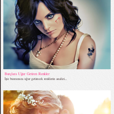
Burçlara Uğur Getiren Renkler
İşte burcunuza uğur getirecek renklerin analizi...