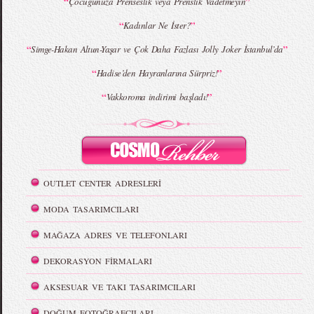
“
”
Çocuğunuza Prenseslik veya Prenslik Vadetmeyin
“
”
Kadınlar Ne İster?
“
”
Simge-Hakan Altun-Yaşar ve Çok Daha Fazlası Jolly Joker İstanbul’da
“
”
Hadise’den Hayranlarına Sürpriz!
“
”
Vakkoroma indirimi başladı!
OUTLET CENTER ADRESLERİ
MODA TASARIMCILARI
MAĞAZA ADRES VE TELEFONLARI
DEKORASYON FİRMALARI
AKSESUAR VE TAKI TASARIMCILARI
DOĞUM FOTOĞRAFÇILARI