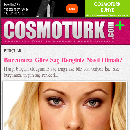
BURÇLAR
Burcunuza Göre Saç Renginiz Nasıl Olmalı?
Hangi burçtan olduğumuz saç rengimize bile yön veriyor. İşte, size
burçunuza uygun saç renkleri...