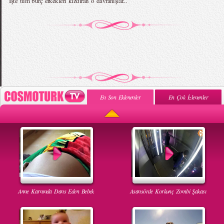
İşte tüm burç erkekleri kızdıran o davranışlar...
En Son Eklenenler
En Çok İzlenenler
Anne Karnında Dans Eden Bebek
Asansörde Korkunç Zombi Şakası