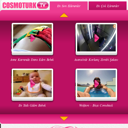
En Son Eklenenler
En Çok İzlenenler
Anne Karnında Dans Eden Bebek
Asansörde Korkunç Zombi Şakası
En Tatlı Gülen Bebek
Wolfson - Ibiza Comeback