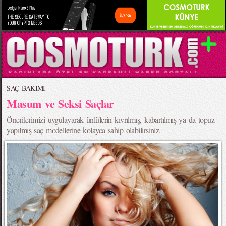
SAÇ BAKIMI
Masum ve Seksi Saçlar
Önerilerimizi uygulayarak ünlülerin kıvrılmış, kabartılmış ya da topuz
yapılmış saç modellerine kolayca sahip olabilirsiniz.