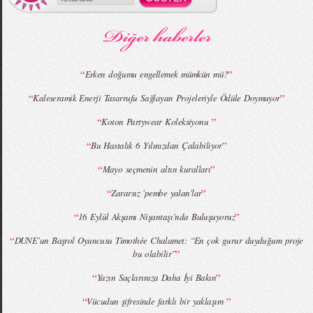
MBFWI - Gülçin Çengel 2015 Yaz
MBFWI - Zeynep Erdoğan 2015 Yaz
Koleksiyonu
Koleksiyonu
“
”
Erken doğumu engellemek mümkün mü?
“
”
Kaleseramik Enerji Tasarrufu Sağlayan Projeleriyle Ödüle Doymuyor
MBFWI - Giray Sepin 2015 Yaz Koleksiyonu
MBFWI - Burçe Bekrek 2015 Yaz Koleksiyonu
“
”
Koton Partywear Koleksiyonu
“
”
Bu Hastalık 6 Yılınızdan Çalabiliyor
“
”
Mayo seçmenin altın kuralları
“
”
Zararsız 'pembe yalan'lar
“
”
16 Eylül Akşamı Nişantaşı’nda Buluşuyoruz
“
DUNE’un Başrol Oyuncusu Timothée Chalamet: “En çok gurur duyduğum proje
”
bu olabilir”
“
”
Yazın Saçlarınıza Daha İyi Bakın
“
”
Vücudun şifresinde farklı bir yaklaşım