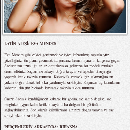
LATİN ATEŞİ: EVA MENDES
Eva Mendes gibi çekici görünmek ve iyice kabartılmış topuzla yüz
güzelliğinizi ön plana çıkarmak istiyorsanız hemen aynanın karşısına geçin.
Saçlarınızın uzunluğu en az omuzlarınıza geliyorsa hu modeli mutlaka
denemelisiniz, Saçlarınızı arkaya doğru tarayın ve tepeden atkuyruğu
yaparak lastik tokayla tutturun. Kabarıklık vermek için atkuyruğunuzu
yukarı doğru alarak tel toka yardımıyla sabitleyin. Saçınızın uç kısımlarını
kabartın, düzgün biçimde kıvırarak tokayla sıkıca tutturun.
Öneri: Saçınız kendiliğinden kabarık bir görünüme sahip değilse, saç
renginize uygun kalın lastik tokayla daha dolgun bir görünüm
sağlayabilirsiniz. Son olarak kaküllerinizi alnınıza doğru tarayın ve saç
spreyi sıkarak sabitleyin.
PERÇEMLERİN ARKASINDA: RIHANNA