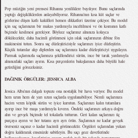
Pop müziğin yeni prensesi Rihanna yeniliklere bayılıyor. Bunu saçlarında
yaptığı değişikliklerden anlayabiliyoruz. Rihanna'nın kısa küt saçlar ve
gözlerine düşen katlı kakülleri hemen dikkatleri üzerine çekiyor. Bu model
için saç uçlarınızın bir makas yardımıyla inceltilmesi ve ön kısmının katlı
biçimde kesilmesi gerekiyor. Böylece saçlarınız alnınıza kolayca
dökülecektir, daha hacimli görünmesi için ıslak saçlarınızın dibine fön
makinesini tutun. Sonra saç düzleştiricisiyle saçlarınızı iyice düzleştirin.
Küçük tutamlar alıp diplerden saç uçlarınıza kadar düzleştiriciyi uygulayın.
Parmak uçlarınızla saçlarınıza şekillendirici sürün, ince bir tarak yardımıyla
alnınızdaki saçları ayırın. Kısa perçemlerin bakışlarınızı daha büyülü hale
getirdiğini göreceksiniz.
DAĞINIK ÖRGÜLER: JESSICA ALBA
Jessica Alba'nın dalgalı topuzu ona nostaljik bir hava veriyor. Bu model
hem uzun hem de yarı uzun saçlarda uygulanabiliyor. Nemli saçlarınıza
hacim veren köpük sürün ve iyice kurutun. Saçlarınızı kalın tutamlara
ayırıp ince bir maşa yardımıyla kıvırın. Öndeki saçlarınızı arkaya doğru
alın ve gevşek biçimde tel tokalarla tutturun. Geri kalan saçlarınızı üç
parçaya ayırın ve her tutamı ayrı ayrı örün. Saçlarınızı ne kadar gevşek
örerseniz saçınız o kadar hacimli görünecektir. Örgüleri uçlarından yukarı
doğru kaldırarak ensenizde sabitleyin. Bu saçı gece davetlerinde
kullanacaksanız, kıyafetinize uygun parlak taşlı bir tokayla topuzunuzu