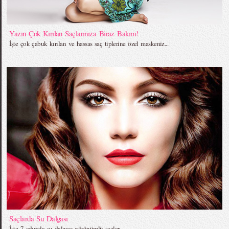
Yazın Çok Kırılan Saçlarınıza Biraz Bakım!
İşte çok çabuk kırılan ve hassas saç tiplerine özel maskeniz...
Saçlarda Su Dalgası
İşte 7 adımda su dalgası görünümlü saçlar...