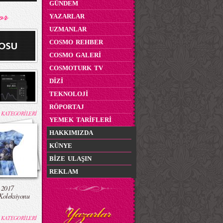
GÜNDEM
YAZARLAR
UZMANLAR
COSMO REHBER
COSMO GALERİ
COSMOTURK TV
DİZİ
TEKNOLOJİ
RÖPORTAJ
 KATEGORİLERİ
YEMEK TARİFLERİ
HAKKIMIZDA
KÜNYE
BİZE ULAŞIN
REKLAM
 2017
Koleksiyonu
 KATEGORİLERİ