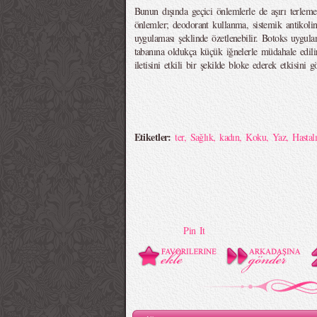
Bunun dışında geçici önlemlerle de aşırı terleme 
önlemler; deodorant kullanma, sistemik antikoline
uygulaması şeklinde özetlenebilir. Botoks uygula
tabanına oldukça küçük iğnelerle müdahale edilir
iletisini etkili bir şekilde bloke ederek etkisini gö
Etiketler:
ter
,
Sağlık
,
kadın
,
Koku
,
Yaz
,
Hastal
Pin It