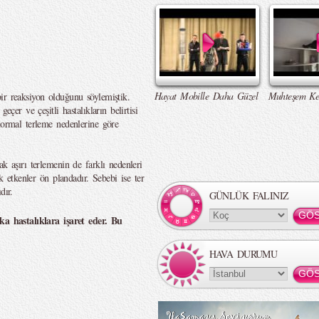
Hayat Mobille Daha Güzel
Muhteşem Ke
ir reaksiyon olduğunu söylemiştik.
eçer ve çeşitli hastalıkların belirtisi
normal terleme nedenlerine göre
k aşırı terlemenin de farklı nedenleri
ik etkenler ön plandadır. Sebebi ise ter
dır.
GÜNLÜK FALINIZ
şka hastalıklara işaret eder. Bu
HAVA DURUMU