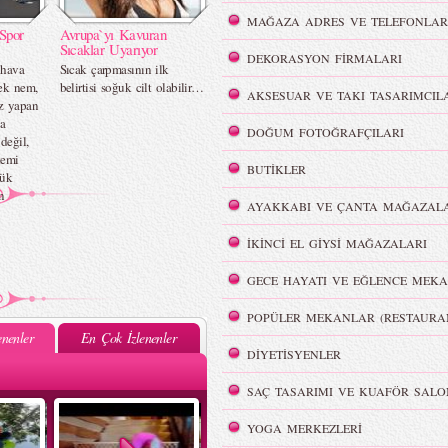
MAĞAZA ADRES VE TELEFONLAR
Spor
Avrupa`yı Kavuran
Sıcaklar Uyarıyor
DEKORASYON FİRMALARI
 hava
Sıcak çarpmasının ilk
sek nem,
belirtisi soğuk cilt olabilir…
AKSESUAR VE TAKI TASARIMCIL
iz yapan
ca
DOĞUM FOTOĞRAFÇILARI
değil,
temi
BUTİKLER
yük
n
AYAKKABI VE ÇANTA MAĞAZALA
İKİNCİ EL GİYSİ MAĞAZALARI
GECE HAYATI VE EĞLENCE MEKA
POPÜLER MEKANLAR (RESTAURA
nenler
En Çok İzlenenler
DİYETİSYENLER
SAÇ TASARIMI VE KUAFÖR SALO
YOGA MERKEZLERİ