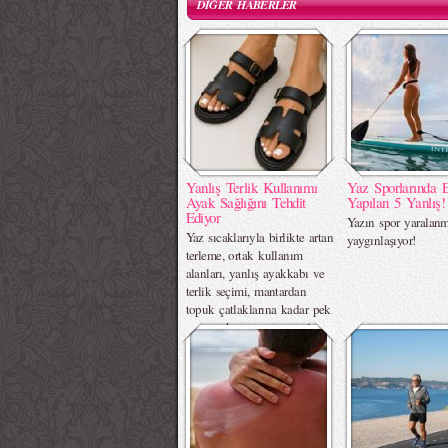
DİĞER HABERLER
Yanlış Terlik Kullanımı
Yaz Sporlarında 
Ayak Sağlığını Tehdit
Yapılan 5 Yanlış!
Ediyor
Yazın spor yaralanm
Yaz sıcaklarıyla birlikte artan
yaygınlaşıyor!
terleme, ortak kullanım
alanları, yanlış ayakkabı ve
terlik seçimi, mantardan
topuk çatlaklarına kadar pek
çok ayak sorununa zemin
hazırlıyor.