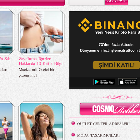
En Sık
Zayıflama İğneleri
Hakkında 10 Kritik Bilgi!
aları
Mucize mi? Geçici bir
çözüm mü?
OUTLET CENTER ADRESLERİ
MODA TASARIMCILARI