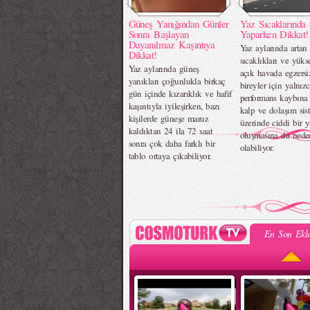
Güneş Yanığından Günler
Yaz Sıcaklarında 
Sonra Başlayan
Yaparken Dikkat!
Dayanılmaz Kaşıntıya
Yaz aylarında artan
Dikkat!
sıcaklıkları ve yük
Yaz aylarında güneş
açık havada egzers
yanıkları çoğunlukla birkaç
bireyler için yalnız
gün içinde kızarıklık ve hafif
performans kaybına 
kaşıntıyla iyileşirken, bazı
kalp ve dolaşım sis
kişilerde güneşe maruz
üzerinde ciddi bir 
kaldıktan 24 ila 72 saat
oluşmasına da nede
sonra çok daha farklı bir
olabiliyor.
tablo ortaya çıkabiliyor.
En Son Ekle