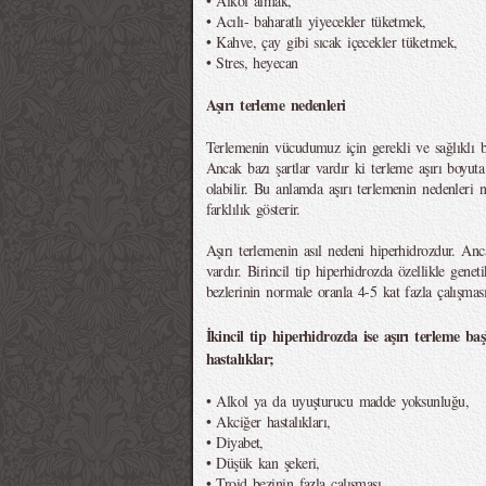
• Alkol almak,
• Acılı- baharatlı yiyecekler tüketmek,
• Kahve, çay gibi sıcak içecekler tüketmek,
• Stres, heyecan
Aşırı terleme nedenleri
Terlemenin vücudumuz için gerekli ve sağlıklı b
Ancak bazı şartlar vardır ki terleme aşırı boyuta g
olabilir. Bu anlamda aşırı terlemenin nedenleri 
farklılık gösterir.
Aşırı terlemenin asıl nedeni hiperhidrozdur. Anca
vardır. Birincil tip hiperhidrozda özellikle genet
bezlerinin normale oranla 4-5 kat fazla çalışması
İkincil tip hiperhidrozda ise aşırı terleme ba
hastalıklar;
• Alkol ya da uyuşturucu madde yoksunluğu,
• Akciğer hastalıkları,
• Diyabet,
• Düşük kan şekeri,
• Troid bezinin fazla çalışması,