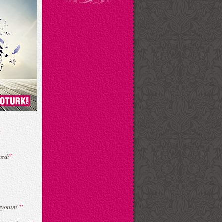
”
medi
”
rıyorum”