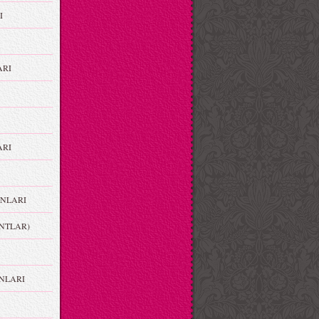
I
ARI
RI
NLARI
NTLAR)
NLARI