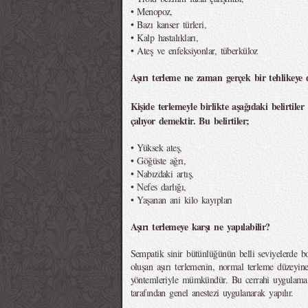
• Menopoz,
• Bazı kanser türleri,
• Kalp hastalıkları,
• Ateş ve enfeksiyonlar, tüberküloz
Aşırı terleme ne zaman gerçek bir tehlikeye
Kişide terlemeyle birlikte aşağıdaki belirtiler
çalıyor demektir. Bu belirtiler;
• Yüksek ateş,
• Göğüste ağrı,
• Nabızdaki artış,
• Nefes darlığı,
• Yaşanan ani kilo kayıpları
Aşırı terlemeye karşı ne yapılabilir?
Sempatik sinir bütünlüğünün belli seviyelerde b
oluşan aşırı terlemenin, normal terleme düzeyine
yöntemleriyle mümkündür. Bu cerrahi uygulama 
tarafından genel anestezi uygulanarak yapılır.