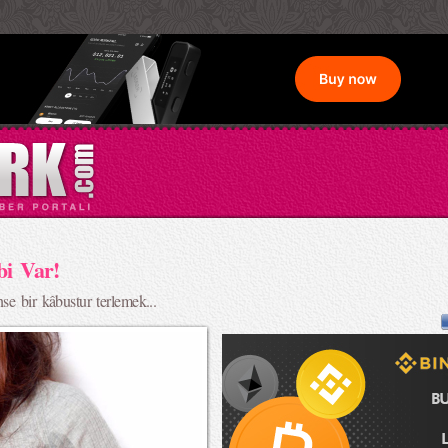
bi Var!
se bir kâbustur terlemek...