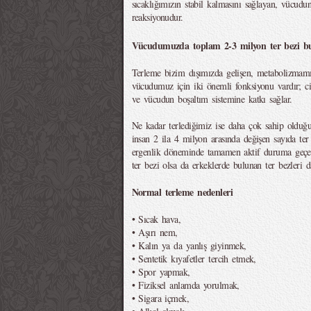
sıcaklığımızın stabil kalmasını sağlayan, vücudun
reaksiyonudur.
Vücudumuzda toplam 2-3 milyon ter bezi b
Terleme bizim dışımızda gelişen, metabolizmamı
vücudumuz için iki önemli fonksiyonu vardır; cild
ve vücudun boşaltım sistemine katkı sağlar.
Ne kadar terlediğimiz ise daha çok sahip olduğumu
insan 2 ila 4 milyon arasında değişen sayıda ter
ergenlik döneminde tamamen aktif duruma geçer
ter bezi olsa da erkeklerde bulunan ter bezleri da
Normal terleme nedenleri
• Sıcak hava,
• Aşırı nem,
• Kalın ya da yanlış giyinmek,
• Sentetik kıyafetler tercih etmek,
• Spor yapmak,
• Fiziksel anlamda yorulmak,
• Sigara içmek,