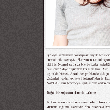
İşte öyle zamanlarda tokalaşmak büyük bir mese
durmak bile istemeyiz. Her zaman ter koktuğum
bitiririz. Normal şartlarda bile bu kadar terledi
nasıl oluru' diye düşünmek korkutur bizi. Aşırı t
saymakla bitmez. Ancak her problemde olduğu gi
çözümleri vardır. Avrasya Hastanesi'nden İç Ha
NAVDAR aşırı terlemeyle ilgili merak edilenleri s
Doğal bir soğutma sistemi; terleme
Terleme insan vücudunun ısısını sabit tutmaya ya
vücudun soğutma sistemidir. Yani dışarıdaki hav