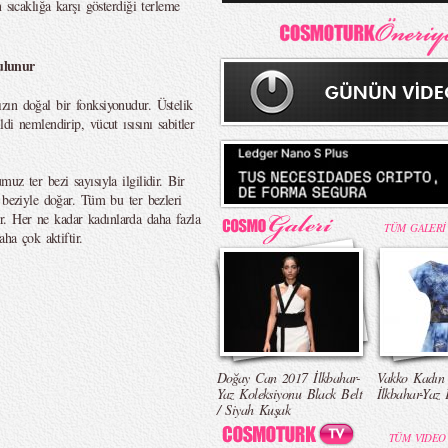
 sıcaklığa karşı gösterdiği terleme
ulunur
zın doğal bir fonksiyonudur. Üstelik
i nemlendirip, vücut ısısını sabitler
z ter bezi sayısıyla ilgilidir. Bir
 beziyle doğar. Tüm bu ter bezleri
. Her ne kadar kadınlarda daha fazla
TÜM GALERİ
ha çok aktiftir.
Doğay Can 2017 İlkbahar-
Vakko Kadın
Yaz Koleksiyonu Black Belt
İlkbahar-Yaz 
/ Siyah Kuşak
TÜM VIDEO