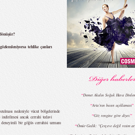
 dönüşür?
 gözlemleniyorsa tehlike çanları
“
Demet Akalın Soğuk Hava Dinle
“
”
Aria’nın basın açıklaması
ozulması nedeniyle vücut bölgelerinde
“
”
Göz rengine göre diyet.
 indirilmesi ancak cerrahi tedavi
deneyimli bir göğüs cerrahisi uzmanı
“
Ömür Gedik: “Çerçeve değil resim a