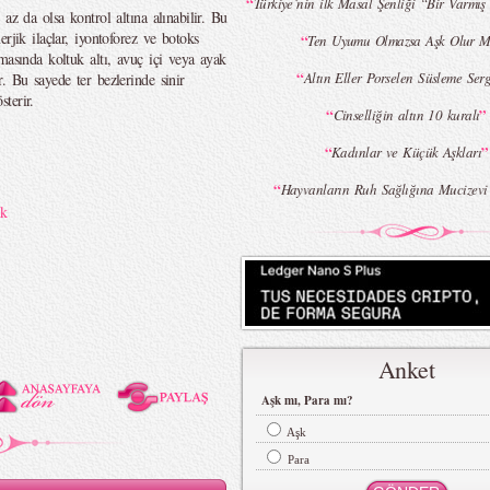
“
Türkiye`nin ilk Masal Şenliği “Bir Varmış
az da olsa kontrol altına alınabilir. Bu
rjik ilaçlar, iyontoforez ve botoks
“
Ten Uyumu Olmazsa Aşk Olur 
masında koltuk altı, avuç içi veya ayak
“
Altın Eller Porselen Süsleme Ser
. Bu sayede ter bezlerinde sinir
sterir.
“
”
Cinselliğin altın 10 kuralı
“
”
Kadınlar ve Küçük Aşkları
“
Hayvanların Ruh Sağlığına Mucizevi 
ık
Anket
Aşk mı, Para mı?
Aşk
Para