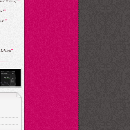
”
 Bir Yokmuş”
”
Mu?
”
gisi
”
Etkileri