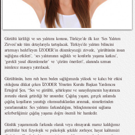
Gürültü kirliliği ve ses yalıtımı konusu, Türkiye’de ilk kez ‘Ses Yalıtım
Zirvesi’nde tüm detaylarıyla tartışılacak. Türkiye’de yalıtım bilincini
artırmayı hedefleyen İZODER’in düzenleyeceği zirvede, ‘gürültünün insan
sağlığına etkileri’, ‘ses yalıtımının sağlıklı ve konforlu yaşama katkısı’,
‘gerekli yasal düzenlemeler’ ve ‘çözüm önerileri’, alanında uzman
isimlerce masaya yatırılacak.
Gürültünün, hem ruh hem beden sağlığımızda yüksek ve kalıcı bir etkisi
olduğuna dikkat çeken İZODER Yönetim Kurulu Başkan Yardımcısı
Ertuğrul Şen, “Ses ve gürültü, şehirleşme ve sanayileşmenin hayatımıza
zorunlu olarak getirdiği bir unsurdur. Çağdaş yaşam, gerçek anlamda
çağdaş koşulların yarattığı olumsuzluklardan arınmak, nimetlerinden
yararlanmaktır. Ses yalıtımı farkındalığını, bilinçlenmesini sağlama
seferberliğimiz çağdaş yaşama doğru önemli bir hamledir.
Günlük yaşamımızda farkında olarak veya olmayarak maruz kaldığımız
gürültüler bizi fizyolojik ve psikolojik şekilde zorluyor, hayat kalitemizi