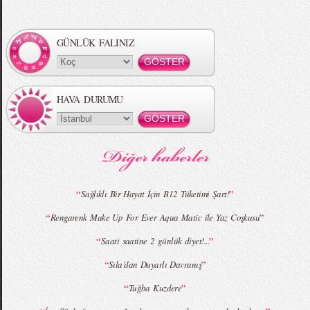
Örgü Saç Modelleri
MBFWI - Hakan Akkaya 2015 Yaz
Koleksiyonu
GÜNLÜK FALINIZ
HAVA DURUMU
MBFWI - Gülçin Çengel 2015 Yaz
MBFWI - Zeynep Erdoğan 2015 Yaz
Koleksiyonu
Koleksiyonu
“
”
Sağlıklı Bir Hayat İçin B12 Tüketimi Şart!
“
”
Rengarenk Make Up For Ever Aqua Matic ile Yaz Coşkusu
MBFWI - Giray Sepin 2015 Yaz Koleksiyonu
MBFWI - Burçe Bekrek 2015 Yaz Koleksiyonu
“
”
Saati saatine 2 günlük diyet!...
“
”
Sıla’dan Duyarlı Davranış
“
”
Tuğba Kuzdere