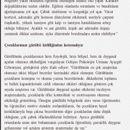
bölgelere yakın okullarda öğrenme etkinliğini azaltıcı etki yapar. Karakter
değişikliklerine neden olabilir. Eğilimi olanlarda sorunların ve bunaltıların
ağırlaşmasına yol açar. Çabuk sinirlenme ve kızgınlığa yol açar. Vücut
kortizol, adrenalin gibi hormon düzeylerini etkilemek suretiyle çarpıntı
(taşikardi), yüksek tansiyon gibi kalp ve tansiyon hastalıklarına sebep
olduğu biliniyor. Aralıklı ve ani gürültü, kişide ani adrenalin deşarjı
yaratarak dikkat azalması, uyku düzeninde bozulmalara neden olabiliyor.”
Çocuklarımızı gürültü kirliliğinden korumalıyız
Gürültünün çocuklarımızı hem fizyolojik, hem bilişsel, hem de duygusal
açıdan olumsuz etkilediğini vurgulayan Gelişim Psikolojisi Uzmanı Ayşegül
Cebenoyan, görüşlerini şöyle ifade ediyor: “Gürültünün en çok araştırılan
olumsuz etkisi bilişsel beceriler üzerindeki etkisi olmuştur. Gürültünün
çocukların konuşma ve okuma yazma becerilerinde, dikkatlerini toplama
ve bellek kapasitelerinde ciddi olumsuz etkileri olduğunu gösteren çok
sayıda araştırma var. Gürültünün duygusal açıdan etkilerini inceleyen
araştırmalarda, çocuklarda öfke kontrolünü ve motivasyonu olumsuz
etkilediği gösterilmiş. Örneğin gürültülü bölgelerde ders veren öğretmenler,
bu öğrencileri motive etmekte zorlandıklarını, bu çocukların hayal
kırıklıklarıyla başa çıkma becerilerinin diğer çocuklardan daha düşük
olduğunu, çok çabuk öfkelendiklerini belirtiyor. Ayrıca gürültülü
ortamlarda uzun süre bulunmanın çocuklarda öğrenilmiş çaresizlik duygusu
gelişmesine yol açtığını gösteren araştırmalar da var.”