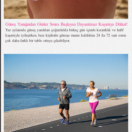
Güneş Yanığından Günler Sonra Başlayan Dayanılmaz Kaşıntıya Dikkat!
Yaz aylarında güneş yanıkları çoğunlukla birkaç gün içinde kızarıklık ve hafif
kaşıntıyla iyileşirken, bazı kişilerde güneşe maruz kaldıktan 24 ila 72 saat sonra
çok daha farklı bir tablo ortaya çıkabiliyor.