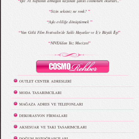
“
”
İşte 70. haftanın armağan kazanan şanslı cosmoturk okurları...
“
”
Sizin seksiniz ne renk?
“
”
Aşkı evliliğe dönüştürmek
“
”
Van Gölü Film Festivalin’de Saklı Hayatlar ve İz’e Büyük İlgi
“
”
NIVEA’dan Yaz Mucizesi
OUTLET CENTER ADRESLERİ
MODA TASARIMCILARI
MAĞAZA ADRES VE TELEFONLARI
DEKORASYON FİRMALARI
AKSESUAR VE TAKI TASARIMCILARI
DOĞUM FOTOĞRAFÇILARI