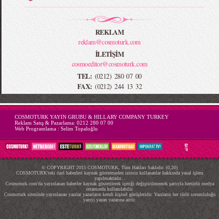
REKLAM
reklam@cosmoturk.com
İLETİŞİM
cosmoeditor@cosmoturk.com
TEL:
(0212) 280 07 00
FAX:
(0212) 244 13 32
-->
COSMOTURK YAYIN GRUBU & HILLARY COMPANY TURKEY
Reklam Satış & Pazarlama:
0212 280 07 00
Web Programlama :
Selim Topaloğlu
© COPYRIGHT 2015 COSMOTURK, Tüm Hakları Saklıdır. (0,20)
COSMOTURK'teki özel haberleri kaynak göstermeden izinsiz kullananlar hakkında yasal işlem
yapılmaktadır...
Cosmoturk.com'da yayınlanan haberler kaynak gösterilerek içeriği değiştirilmemek şartıyla hertürlü medya
ortamında kullanılabilir.
Cosmoturk sitesinde yayınlanan yazılar yazarların kendi kişisel görüşleridir. Yazıların her türlü sorumluluğu
yazıyı yazan yazarına aittir.