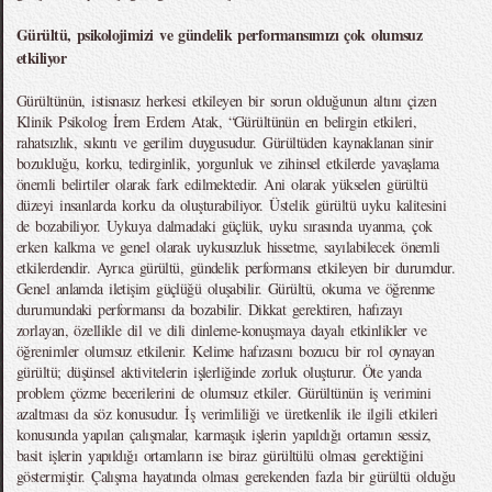
Gürültü, psikolojimizi ve gündelik performansımızı çok olumsuz
etkiliyor
Gürültünün, istisnasız herkesi etkileyen bir sorun olduğunun altını çizen
Klinik Psikolog İrem Erdem Atak, “Gürültünün en belirgin etkileri,
rahatsızlık, sıkıntı ve gerilim duygusudur. Gürültüden kaynaklanan sinir
bozukluğu, korku, tedirginlik, yorgunluk ve zihinsel etkilerde yavaşlama
önemli belirtiler olarak fark edilmektedir. Ani olarak yükselen gürültü
düzeyi insanlarda korku da oluşturabiliyor. Üstelik gürültü uyku kalitesini
de bozabiliyor. Uykuya dalmadaki güçlük, uyku sırasında uyanma, çok
erken kalkma ve genel olarak uykusuzluk hissetme, sayılabilecek önemli
etkilerdendir. Ayrıca gürültü, gündelik performansı etkileyen bir durumdur.
Genel anlamda iletişim güçlüğü oluşabilir. Gürültü, okuma ve öğrenme
durumundaki performansı da bozabilir. Dikkat gerektiren, hafızayı
zorlayan, özellikle dil ve dili dinleme-konuşmaya dayalı etkinlikler ve
öğrenimler olumsuz etkilenir. Kelime hafızasını bozucu bir rol oynayan
gürültü; düşünsel aktivitelerin işlerliğinde zorluk oluşturur. Öte yanda
problem çözme becerilerini de olumsuz etkiler. Gürültünün iş verimini
azaltması da söz konusudur. İş verimliliği ve üretkenlik ile ilgili etkileri
konusunda yapılan çalışmalar, karmaşık işlerin yapıldığı ortamın sessiz,
basit işlerin yapıldığı ortamların ise biraz gürültülü olması gerektiğini
göstermiştir. Çalışma hayatında olması gerekenden fazla bir gürültü olduğu