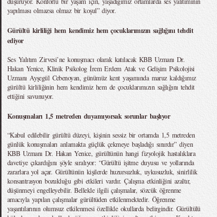
düşürüyor. Konforlu bir yaşam için, yaşadığımız ortamlarda ses yalıtımının
yapılması olmazsa olmaz bir koşul” diyor.
Gürültü kirliliği hem kendimiz hem çocuklarımızın sağlığını tehdit
ediyor
Ses Yalıtım Zirvesi’ne konuşmacı olarak katılacak KBB Uzmanı Dr.
Hakan Yenice, Klinik Psikolog İrem Erdem Atak ve Gelişim Psikolojisi
Uzmanı Ayşegül Cebenoyan, günümüz kent yaşamında maruz kaldığımız
gürültü kirliliğinin hem kendimiz hem de çocuklarımızın sağlığını tehdit
ettiğini savunuyor.
Konuşmaları 1,5 metreden duyamıyorsak sorunlar başlıyor
“Kabul edilebilir gürültü düzeyi, kişinin sessiz bir ortamda 1,5 metreden
günlük konuşmaları anlamakta güçlük çekmeye başladığı sınırdır” diyen
KBB Uzmanı Dr. Hakan Yenice, gürültünün hangi fizyolojik hastalıklara
davetiye çıkardığını şöyle sıralıyor: “Gürültü işitme duyusu ve yollarında
zararlara yol açar. Gürültünün kişilerde huzursuzluk, uykusuzluk, sinirlilik
konsantrasyon bozukluğu gibi etkileri vardır. Çalışma etkinliğini azaltır,
düşünmeyi engelleyebilir. Bellekle ilgili çalışmalar, sözcük öğrenme
amacıyla yapılan çalışmalar gürültüden etkilenmektedir. Öğrenme
yaşantılarının olumsuz etkilenmesi özellikle okullarda belirgindir. Gürültülü