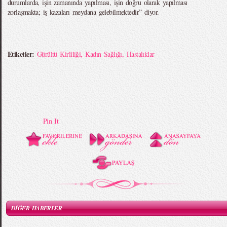
durumlarda, işin zamanında yapılması, işin doğru olarak yapılması
zorlaşmakta; iş kazaları meydana gelebilmektedir” diyor.
Etiketler:
Gürültü Kirliliği
,
Kadın Sağlığı
,
Hastalıklar
Pin It
DİĞER HABERLER