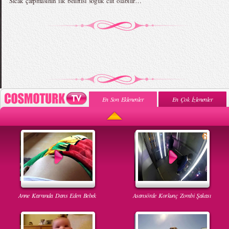
Sıcak çarpmasının ilk belirtisi soğuk cilt olabilir…
En Son Eklenenler
En Çok İzlenenler
Anne Karnında Dans Eden Bebek
Asansörde Korkunç Zombi Şakası