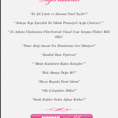
“
”
En Şık Çanta ve Aksesuar Nasıl Seçilir?
“
”
Sahaya Yoga İçinizdeki En Yüksek Potansiyeli Açığa Çıkarıyor!
MBFWI - Giray Sepin 2015 Yaz Koleksiyonu
MBFWI - Burçe Bekrek 2015 Yaz Koleksiyonu
“
24. Ankara Uluslararası Film Festivali Ulusal Uzun Yarışma Filmleri Belli
”
Oldu
“
”
Pınar Altuğ Atacan Fox Ekranlarına Geri Dönüyor!
“
”
İstanbul Dans Tiyatrosu
“
”
``Bütün Kadınların Kafası Karışıktır``
“
”
Risk Almaya Değer Mi?
“
”
Havuz Başında Trend Alarmı
“
”
Ofis Çalışanları Dikkat!
“
”
Yaralı Kalpler Neden Aşktan Korkar?