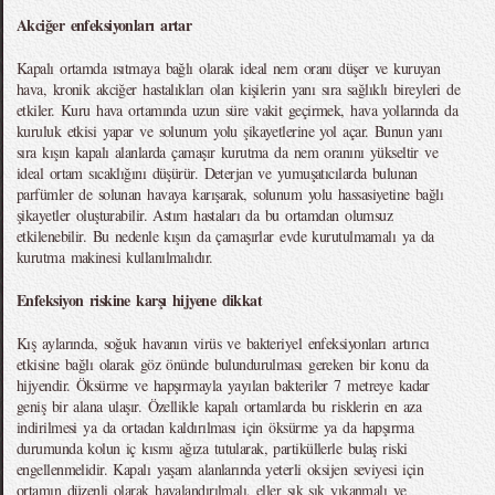
Akciğer enfeksiyonları artar
Kapalı ortamda ısıtmaya bağlı olarak ideal nem oranı düşer ve kuruyan
hava, kronik akciğer hastalıkları olan kişilerin yanı sıra sağlıklı bireyleri de
etkiler. Kuru hava ortamında uzun süre vakit geçirmek, hava yollarında da
kuruluk etkisi yapar ve solunum yolu şikayetlerine yol açar. Bunun yanı
sıra kışın kapalı alanlarda çamaşır kurutma da nem oranını yükseltir ve
ideal ortam sıcaklığını düşürür. Deterjan ve yumuşatıcılarda bulunan
parfümler de solunan havaya karışarak, solunum yolu hassasiyetine bağlı
şikayetler oluşturabilir. Astım hastaları da bu ortamdan olumsuz
etkilenebilir. Bu nedenle kışın da çamaşırlar evde kurutulmamalı ya da
kurutma makinesi kullanılmalıdır.
Enfeksiyon riskine karşı hijyene dikkat
Kış aylarında, soğuk havanın virüs ve bakteriyel enfeksiyonları artırıcı
etkisine bağlı olarak göz önünde bulundurulması gereken bir konu da
hijyendir. Öksürme ve hapşırmayla yayılan bakteriler 7 metreye kadar
geniş bir alana ulaşır. Özellikle kapalı ortamlarda bu risklerin en aza
indirilmesi ya da ortadan kaldırılması için öksürme ya da hapşırma
durumunda kolun iç kısmı ağıza tutularak, partiküllerle bulaş riski
engellenmelidir. Kapalı yaşam alanlarında yeterli oksijen seviyesi için
ortamın düzenli olarak havalandırılmalı, eller sık sık yıkanmalı ve