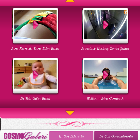
Anne Karnında Dans Eden Bebek
Asansörde Korkunç Zombi Şakası
En Tatlı Gülen Bebek
Wolfson - Ibiza Comeback
En Son Eklenenler
En Çok Görüntülenenler