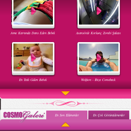
Anne Karnında Dans Eden Bebek
Asansörde Korkunç Zombi Şakası
En Tatlı Gülen Bebek
Wolfson - Ibiza Comeback
En Son Eklenenler
En Çok Görüntülenenler
Uyuyan Bebeğe Gangnam Dinletilirse Ne Olur
Uykusun Da Gülen Bebek