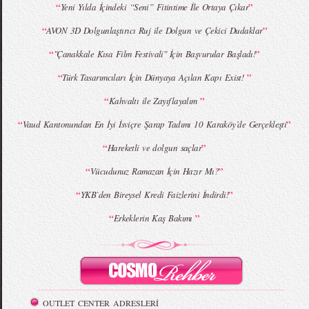
“
”
Yeni Yılda İçindeki “Seni” Fitintime İle Ortaya Çıkar
“
”
AVON 3D Dolgunlaştırıcı Ruj ile Dolgun ve Çekici Dudaklar
MBFWI - Giray Sepin 2015 Yaz Koleksiyonu
MBFWI - Burçe Bekrek 2015 Yaz Koleksiyonu
“
”
"Çanakkale Kısa Film Festivali" İçin Başvurular Başladı!
“
”
Türk Tasarımcıları İçin Dünyaya Açılan Kapı Exist!
“
”
Kahvaltı ile Zayıflayalım
“
”
Vaud Kantonundan En İyi İsviçre Şarap Tadımı 10 Karaköy’de Gerçekleşti
“
”
Hareketli ve dolgun saçlar
“
”
Vücudunuz Ramazan İçin Hazır Mı?
“
”
YKB`den Bireysel Kredi Faizlerini İndirdi!
“
”
Erkeklerin Kaş Bakımı
OUTLET CENTER ADRESLERİ