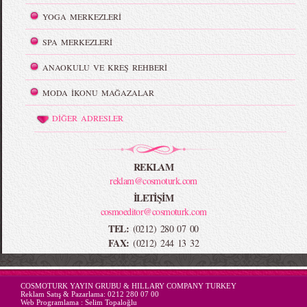
YOGA MERKEZLERİ
SPA MERKEZLERİ
ANAOKULU VE KREŞ REHBERİ
MODA İKONU MAĞAZALAR
DİĞER ADRESLER
REKLAM
reklam@cosmoturk.com
İLETİŞİM
cosmoeditor@cosmoturk.com
TEL:
(0212) 280 07 00
FAX:
(0212) 244 13 32
-->
COSMOTURK YAYIN GRUBU & HILLARY COMPANY TURKEY
Reklam Satış & Pazarlama:
0212 280 07 00
Web Programlama :
Selim Topaloğlu