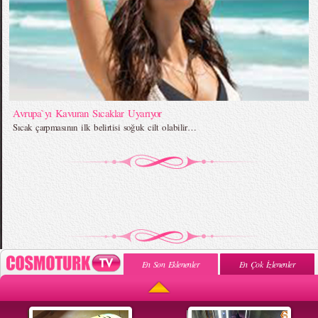
Avrupa`yı Kavuran Sıcaklar Uyarıyor
Sıcak çarpmasının ilk belirtisi soğuk cilt olabilir…
En Son Eklenenler
En Çok İzlenenler