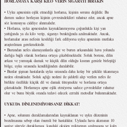
HORLAMAYA KARŞI KİLO VERİN SİGARAYI BIRAKIN
• Uyku apnesinin eşlik etmediği horlama, kişinin sorunu değildir. Bu
durum sadece horlayan kişinin çevresindekileri rahatsız eder, ancak apne
söz konusuysa ciddiye alınmalıdır.
• Horlama, uyku apnesinden kaynaklanmıyorsa çoğunlukla kişi yan
yattığında ya da kilo verip, sigarayı bıraktığında azalmaktadır. Ancak,
horlamalar arası nefesin kesildiği fark ediliyorsa uyku apnesinin mutlaka
araştırılması gerekmektedir.
• Burundan nefes alamayanlarda ağız ve burun arkasındaki hava yolunda
darlığa bağlı olarak horlama ortaya çıkabilmektedir. Soluk borusu, dilin
arkası ve yumuşak damak ve küçük dilin olduğu kısmın genizle birleştiği
bölge, uyku sırasında kendiliğinden daralabilir.
• Bunlar şişman hastalarda uyku sırasında daha kolay bir şekilde tıkanmaya
neden olmaktadır. Soluk açlığı nedeni ile şiddetli alıp verilen nefes ile
birlikte özellikle küçük dil ve damak titreşmekte ve horlama ortaya
çıkmaktadır. Horlamaya apne eşlik etmiyorsa sadece çevredekiler rahatsız
olur ve bunu büyük oranda tedavi edecek cerrahi metodlar bulunmaktadır.
UYKUDA DİNLENEMİYORSANIZ DİKKAT!
• Apne, solunum duraklamalarından kaynaklanan ve uyku düzeninin
bozulmasına sebep olan önemli bir hastalıktır. Uykuda hava akımının 10
saniye süreyle duraklaması, kandaki oksijen miktarının azalmasına ve kalp