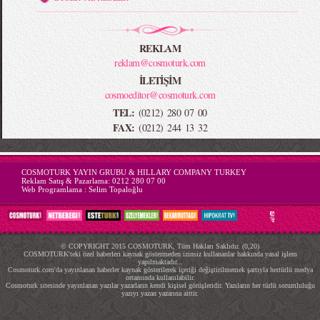
REKLAM
reklam@cosmoturk.com
İLETİŞİM
cosmoeditor@cosmoturk.com
TEL:
(0212) 280 07 00
FAX:
(0212) 244 13 32
-->
COSMOTURK YAYIN GRUBU & HILLARY COMPANY TURKEY
Reklam Satış & Pazarlama:
0212 280 07 00
Web Programlama :
Selim Topaloğlu
© COPYRIGHT 2015 COSMOTURK, Tüm Hakları Saklıdır. (0,20)
COSMOTURK'teki özel haberleri kaynak göstermeden izinsiz kullananlar hakkında yasal işlem
yapılmaktadır...
Cosmoturk.com'da yayınlanan haberler kaynak gösterilerek içeriği değiştirilmemek şartıyla hertürlü medya
ortamında kullanılabilir.
Cosmoturk sitesinde yayınlanan yazılar yazarların kendi kişisel görüşleridir. Yazıların her türlü sorumluluğu
yazıyı yazan yazarına aittir.