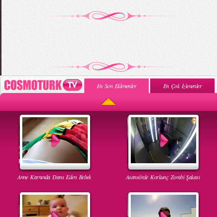
En Son Eklenenler
En Çok İzlenenler
Anne Karnında Dans Eden Bebek
Asansörde Korkunç Zombi Şakası