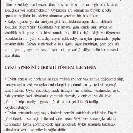
ritim bozukluğu ve benzeri önemli sistemik sorunlara bağlı olarak ciddi
sonuçlara yol açabilmektedir. Uykudaki ani ölümlerin büyük sebebi
apnelere bağlıdır ki ciddiye alınması gereken bir hastalıktır.
• Kalp, diyabet ya da tansiyon gibi hastalıklarda apne daha tehlikeli
sonuçlar doğurabilir. Gürültülü horlamaya, gün içinde aşırı uyku ve
sinirlilik hali, yorgunluk hissi, unutkanlık, dikkat dağınıklığı ve öğrenme
bozukluklarının yanı sıra depresyon eşlik ediyorsa uyku apnesinden şüphe
duyulmalıdır. Sabah saatlerindeki baş ağrısı, ağız kuruluğu, gece çok sık
idrara çıkma, uyku sırasında aşırı terleme varlığı diğer belirtiler arasında
sayılabilir.
UYKU APNESİNİ CERRAHİ YÖNTEM İLE YENİN
• Uyku apnesi ve horlama hastası multidisipliner yaklaşımla değerlendirilip,
hastaya uyku testi ve uyku endoskopisi yapılarak en iyi tedavi seçeneği
sunulmalıdır. Uyku endoskopisinde hastaya tam anestezi verilmeden uyku
hali yaratılıp özel cihazlarla yumuşak damak, küçük dil ve dil kökü
görüntülenip ameliyat gerekliliği daha net şekilde gösterilip
kaydedilebiliyor.
• Uyku apnesinde seçilmiş vakalarda cerrahi müdahale edilebilir. Fayda
görebilecek hasta seçimi ile tedavide başarı %70’lere kadar çıkmaktadır.
Cerrahiden fayda göremeyecek ağır apnelerde uyku sırasında takılacak
cihazlarla kesin tedavilerde sağlanabilir.