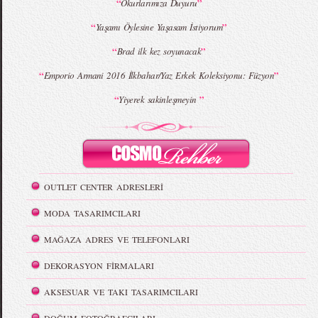
“
”
Okurlarımıza Duyuru
“
”
Yaşamı Öylesine Yaşasam İstiyorum
“
”
Brad ilk kez soyunacak
“
”
Emporio Armani 2016 İlkbahar/Yaz Erkek Koleksiyonu: Füzyon
“
”
Yiyerek sakinleşmeyin
OUTLET CENTER ADRESLERİ
MODA TASARIMCILARI
MAĞAZA ADRES VE TELEFONLARI
DEKORASYON FİRMALARI
AKSESUAR VE TAKI TASARIMCILARI