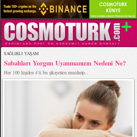
SAĞLIKLI YAŞAM
Sabahları Yorgun Uyanmanızın Nedeni Ne?
Her 100 kişiden 4’ü bu şikayetten muzdarip...