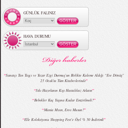
Örgü Saç Modelleri
MBFWI - Hakan Akkaya 2015 Yaz
Koleksiyonu
GÜNLÜK FALINIZ
HAVA DURUMU
MBFWI - Gülçin Çengel 2015 Yaz
MBFWI - Zeynep Erdoğan 2015 Yaz
Koleksiyonu
Koleksiyonu
“
Sanatçı Tan Taşçı ve Yazar Ezgi Durmuş`un Birlikte Kaleme Aldığı “Eve Dönüş”
”
25 Ocak’ta Tüm Kitabevlerinde
“
”
Sıkı Hazırlanın Kışı Hastalıksız Atlatın
MBFWI - Giray Sepin 2015 Yaz Koleksiyonu
MBFWI - Burçe Bekrek 2015 Yaz Koleksiyonu
“
”
Bebekler Kaç Yaşına Kadar Emzirilmeli?
“
”
Mania Mısın, Eros Musun?
“
”
Elle Koleksiyonu Shopping Fest’e Özel % 50 İndirimli