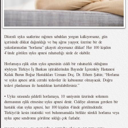
Düzenli uyku saatlerine rağmen sabahları yorgun kalkıyorsanız, gün
içerisinde dikkat dağınıklığı ve baş ağrısı yaşıyor, üzerine bir de
yakınlarınızdan “horlama” şikayeti alıyorsanız dikkat! Her 100 kişiden
4’ünde görülen uyku apnesi rahatsızlığı sizde de olabilir.
Horlamaya eşlik eden uyku apnesinin ciddi bir rahatsızlık olduğunu
söyleyen Türkiye İş Bankası iştiraklerinden Bayındır İçerenköy Hastanesi
Kulak Burun Boğaz Hastalıkları Uzmanı Doç. Dr. Ethem Şahin; “Horlama
ve uyku apnesi artık cerrahi tedaviler ile kabusunuz olmayacak. Doğru
tedavi planlaması ile hastalıktan kurtulabilirsiniz.”
• Uyku sırasında şiddetli horlamaya, 10 saniyenin üzerinde solunum
durmasının eşlik etmesine uyku apnesi denir. Ciddiye alınması gereken bir
hastalık olan uyku apnesi, her 100 kişiden 4'ünde görülmektedir.
Türkiye'de kesin istatistiki veri bulunmamakla birlikte sürekli horlama veya
uyku apne sendromu görülme sıklığı çok fazladır.