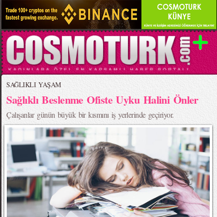
SAĞLIKLI YAŞAM
Sağlıklı Beslenme Ofiste Uyku Halini Önler
Çalışanlar günün büyük bir kısmını iş yerlerinde geçiriyor.