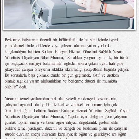
Beslenme ihtiyacının önemli bir bölümünün de bu süre içinde işyeri
yemekhanelerinde, ofislerde veya çalışma alanına yakın yerlerde
karşılandığını belirten Sodexo Entegre Hizmet Yönetimi Sağlıklı Yaşam
Yöneticisi Diyetisyen Sibel Mumcu, “Sabahları yorgun uyanmak, bir türlü
işe başlayacak enerjiyi bulamamak, öğleden sonra çöken uyku hali gibi
şikayetler, çalışan bireylerin sıklıkla tekrarladığı şikayetlerin başında geliyor.
Bu sorunlarla başa çıkmak, zinde bir gün geçirmek, aktif ve üretken
olmak sağlıklı yaşam alışkanlıkları ve beslenme düzeni ile mümkün
olabilir” dedi.
Yaşamın temel şartlarından biri olan yeterli ve dengeli beslenmenin,
çalışma hayatında da iyi bir fiziksel ve zihinsel performans için çok
önemli olduğunu belirten Sodexo Entegre Hizmet Yönetimi Sağlıklı Yaşam
Yöneticisi Diyetisyen Sibel Mumcu, “Yapılan işin niteliğine göre çalışanın
günlük toplam enerji ve besin öğesi ihtiyacı değişkenlik göstermekle
birlikte temel yaklaşım, düzenli ve dengeli bir beslenme planı ile çalışılan
sürede duyulan enerji ihtiyacını karşılayacak öğün ve gerekliyse ara öğün