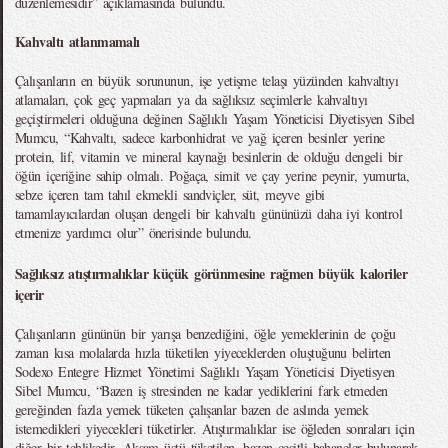
düzenlemesidir” açıklamasında bulundu.
Kahvaltı atlanmamalı
Çalışanların en büyük sorununun, işe yetişme telaşı yüzünden kahvaltıyı
atlamaları, çok geç yapmaları ya da sağlıksız seçimlerle kahvaltıyı
geçiştirmeleri olduğuna değinen Sağlıklı Yaşam Yöneticisi Diyetisyen Sibel
Mumcu, “Kahvaltı, sadece karbonhidrat ve yağ içeren besinler yerine
protein, lif, vitamin ve mineral kaynağı besinlerin de olduğu dengeli bir
öğün içeriğine sahip olmalı. Poğaça, simit ve çay yerine peynir, yumurta,
sebze içeren tam tahıl ekmekli sandviçler, süt, meyve gibi
tamamlayıcılardan oluşan dengeli bir kahvaltı gününüzü daha iyi kontrol
etmenize yardımcı olur” önerisinde bulundu.
Sağlıksız atıştırmalıklar küçük görünmesine rağmen büyük kaloriler
içerir
Çalışanların gününün bir yarışa benzediğini, öğle yemeklerinin de çoğu
zaman kısa molalarda hızla tüketilen yiyeceklerden oluştuğunu belirten
Sodexo Entegre Hizmet Yönetimi Sağlıklı Yaşam Yöneticisi Diyetisyen
Sibel Mumcu, “Bazen iş stresinden ne kadar yediklerini fark etmeden
gereğinden fazla yemek tüketen çalışanlar bazen de aslında yemek
istemedikleri yiyecekleri tüketirler. Atıştırmalıklar ise öğleden sonraları için
diğer bir tehlikedir. Akşam üstü tüketilen, bazen çeşitli bahaneler bulunarak