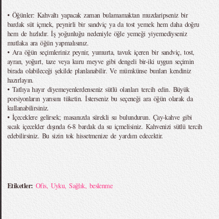
• Öğünler: Kahvaltı yapacak zaman bulamamaktan muzdaripseniz bir
bardak süt içmek, peynirli bir sandviç ya da tost yemek hem daha doğru
hem de hızlıdır. İş yoğunluğu nedeniyle öğle yemeği yiyemediyseniz
mutlaka ara öğün yapmalısınız.
• Ara öğün seçimleriniz peynir, yumurta, tavuk içeren bir sandviç, tost,
ayran, yoğurt, taze veya kuru meyve gibi dengeli bir-iki uygun seçimin
birada olabileceği şekilde planlanabilir. Ve mümkünse bunları kendiniz
hazırlayın.
• Tatlıya hayır diyemeyenlerdenseniz sütlü olanları tercih edin. Büyük
porsiyonların yarısını tüketin. İsterseniz bu seçeneği ara öğün olarak da
kullanabilirsiniz.
• İçeceklere gelirsek; masanızda sürekli su bulundurun. Çay-kahve gibi
sıcak içecekler dışında 6-8 bardak da su içmelisiniz. Kahvenizi sütlü tercih
edebilirsiniz. Bu sizin tok hissetmenize de yardım edecektir.
Etiketler:
Ofis
,
Uyku
,
Sağlık
,
beslenme