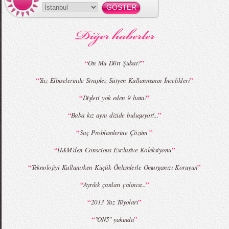
MBFWI - Gülçin Çengel 2015 Yaz
MBFWI - Zeynep Erdoğan 2015 Yaz
Koleksiyonu
Koleksiyonu
“
”
On Mu Dört Şubat?
“
”
Yaz Elbiselerinde Straplez Sütyen Kullanmanın İncelikleri
MBFWI - Giray Sepin 2015 Yaz Koleksiyonu
MBFWI - Burçe Bekrek 2015 Yaz Koleksiyonu
“
”
Dişleri yok eden 9 hata!
“
”
Baba kız aynı dizide buluşuyor!...
“
”
Saç Problemlerine Çözüm
“
”
H&M’den Conscious Exclusive Koleksiyonu
“
”
Teknolojiyi Kullanırken Küçük Önlemlerle Omurganızı Koruyun
“
”
Ayrılık çanları çalınca...
“
”
2013 Yaz Tüyoları
“
”
"ON5" yakında