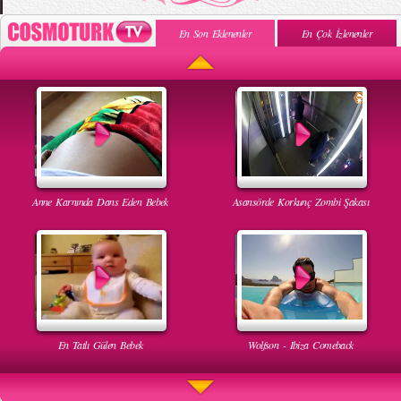
En Son Eklenenler
En Çok İzlenenler
Anne Karnında Dans Eden Bebek
Asansörde Korkunç Zombi Şakası
En Tatlı Gülen Bebek
Wolfson - Ibiza Comeback