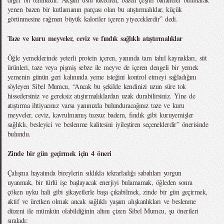
yenen bazen bir kutlamanın parçası olan bu atıştırmalıklar, küçük
görünmesine rağmen büyük kaloriler içeren yiyeceklerdir” dedi.
Taze ve kuru meyveler, ceviz ve fındık sağlıklı atıştırmalıklar
Öğle yemeklerinde yeterli protein içeren, yanında tam tahıl kaynakları, süt
ürünleri, taze veya pişmiş sebze ile meyve de içeren dengeli bir yemek
yemenin günün geri kalınında yeme isteğini kontrol etmeyi sağladığını
söyleyen Sibel Mumcu, “Ancak bu şekilde kendinizi uzun süre tok
hissedersiniz ve gereksiz atıştırmalıklardan uzak durabilirsiniz. Yine de
atıştırma ihtiyacınız varsa yanınızda bulunduracağınız taze ve kuru
meyveler, ceviz, kavrulmamış tuzsuz badem, fındık gibi kuruyemişler
sağlıklı, besleyici ve beslenme kalitesini iyileştiren seçeneklerdir” önerisinde
bulundu.
Zinde bir gün geçirmek için 4 öneri
Çalışma hayatında bireylerin sıklıkla tekrarladığı sabahları yorgun
uyanmak, bir türlü işe başlayacak enerjiyi bulamamak, öğleden sonra
çöken uyku hali gibi şikayetlerle başa çıkabilmek, zinde bir gün geçirmek,
aktif ve üretken olmak ancak sağlıklı yaşam alışkanlıkları ve beslenme
düzeni ile mümkün olabildiğinin altını çizen Sibel Mumcu, şu önerileri
sıraladı: