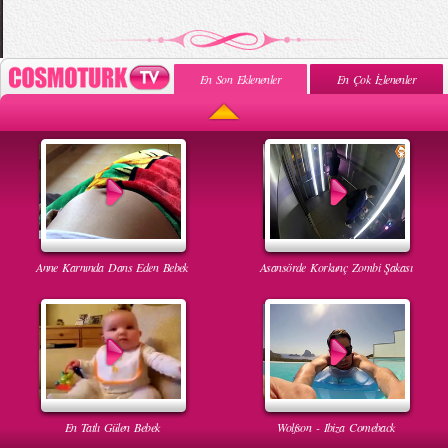
En Son Eklenenler
En Çok İzlenenler
Anne Karnında Dans Eden Bebek
Asansörde Korkunç Zombi Şakası
En Tatlı Gülen Bebek
Wolfson - Ibiza Comeback