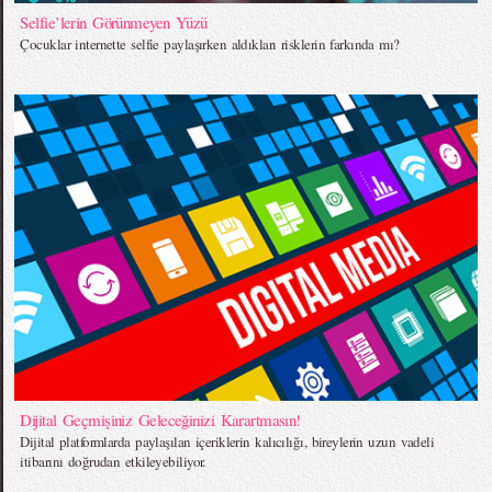
Selfie’lerin Görünmeyen Yüzü
Çocuklar internette selfie paylaşırken aldıkları risklerin farkında mı?
Dijital Geçmişiniz Geleceğinizi Karartmasın!
Dijital platformlarda paylaşılan içeriklerin kalıcılığı, bireylerin uzun vadeli
itibarını doğrudan etkileyebiliyor.