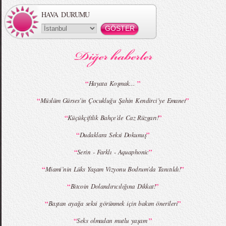
HAVA DURUMU
MBFWI - Gülçin Çengel 2015 Yaz
MBFWI - Zeynep Erdoğan 2015 Yaz
Koleksiyonu
Koleksiyonu
“
”
Hayata Koşmak…
“
”
Müslüm Gürses’in Çocukluğu Şahin Kendirci’ye Emanet
MBFWI - Giray Sepin 2015 Yaz Koleksiyonu
MBFWI - Burçe Bekrek 2015 Yaz Koleksiyonu
“
”
Küçükçiftlik Bahçe’de Caz Rüzgarı!
“
”
Dudaklara Seksi Dokunuş
“
”
Serin - Farklı - Aquaphonic
“
”
Miami’nin Lüks Yaşam Vizyonu Bodrum’da Tanıtıldı!
“
”
Bitcoin Dolandırıcılığına Dikkat!
“
”
Baştan ayağa seksi görünmek için bakım önerileri
“
”
Seks olmadan mutlu yaşam