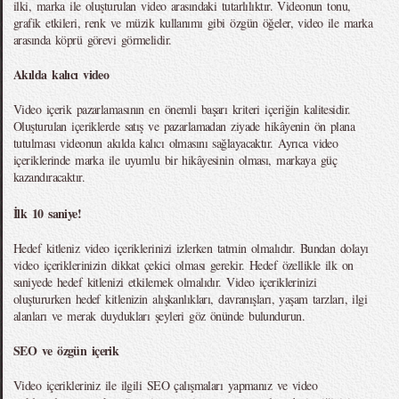
ilki, marka ile oluşturulan video arasındaki tutarlılıktır. Videonun tonu,
grafik etkileri, renk ve müzik kullanımı gibi özgün öğeler, video ile marka
arasında köprü görevi görmelidir.
Akılda kalıcı video
Video içerik pazarlamasının en önemli başarı kriteri içeriğin kalitesidir.
Oluşturulan içeriklerde satış ve pazarlamadan ziyade hikâyenin ön plana
tutulması videonun akılda kalıcı olmasını sağlayacaktır. Ayrıca video
içeriklerinde marka ile uyumlu bir hikâyesinin olması, markaya güç
kazandıracaktır.
İlk 10 saniye!
Hedef kitleniz video içeriklerinizi izlerken tatmin olmalıdır. Bundan dolayı
video içeriklerinizin dikkat çekici olması gerekir. Hedef özellikle ilk on
saniyede hedef kitlenizi etkilemek olmalıdır. Video içeriklerinizi
oluştururken hedef kitlenizin alışkanlıkları, davranışları, yaşam tarzları, ilgi
alanları ve merak duydukları şeyleri göz önünde bulundurun.
SEO ve özgün içerik
Video içerikleriniz ile ilgili SEO çalışmaları yapmanız ve video