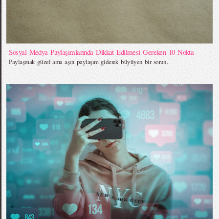
Sosyal Medya Paylaşımlarında Dikkat Edilmesi Gereken 10 Nokta
Paylaşmak güzel ama aşırı paylaşım giderek büyüyen bir sorun.