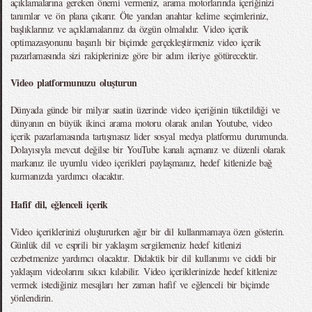
açıklamalarına gereken önemi vermeniz, arama motorlarında içeriğinizi
tanımlar ve ön plana çıkarır. Öte yandan anahtar kelime seçimleriniz,
başlıklarınız ve açıklamalarınız da özgün olmalıdır. Video içerik
optimazasyonunu başarılı bir biçimde gerçekleştirmeniz video içerik
pazarlamasında sizi rakiplerinize göre bir adım ileriye götürecektir.
Video platformunuzu oluşturun
Dünyada günde bir milyar saatin üzerinde video içeriğinin tüketildiği ve
dünyanın en büyük ikinci arama motoru olarak anılan Youtube, video
içerik pazarlamasında tartışmasız lider sosyal medya platformu durumunda.
Dolayısıyla mevcut değilse bir YouTube kanalı açmanız ve düzenli olarak
markanız ile uyumlu video içerikleri paylaşmanız, hedef kitlenizle bağ
kurmanızda yardımcı olacaktır.
Hafif dil, eğlenceli içerik
Video içeriklerinizi oluştururken ağır bir dil kullanmamaya özen gösterin.
Günlük dil ve esprili bir yaklaşım sergilemeniz hedef kitlenizi
cezbetmenize yardımcı olacaktır. Didaktik bir dil kullanımı ve ciddi bir
yaklaşım videolarını sıkıcı kılabilir. Video içeriklerinizde hedef kitlenize
vermek istediğiniz mesajları her zaman hafif ve eğlenceli bir biçimde
yönlendirin.