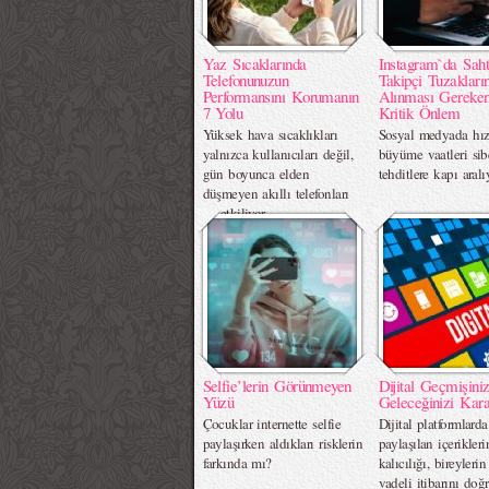
Yaz Sıcaklarında
Instagram`da Sah
Telefonunuzun
Takipçi Tuzakları
Performansını Korumanın
Alınması Gereke
7 Yolu
Kritik Önlem
Yüksek hava sıcaklıkları
Sosyal medyada hız
yalnızca kullanıcıları değil,
büyüme vaatleri sib
gün boyunca elden
tehditlere kapı aral
düşmeyen akıllı telefonları
da etkiliyor.
Selfie’lerin Görünmeyen
Dijital Geçmişini
Yüzü
Geleceğinizi Kara
Çocuklar internette selfie
Dijital platformlarda
paylaşırken aldıkları risklerin
paylaşılan içerikleri
farkında mı?
kalıcılığı, bireyleri
vadeli itibarını doğ