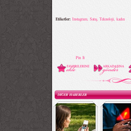
Etiketler:
Instagram
,
Satış
,
Teknoloji
,
kadın
Pin It
DİĞER HABERLER