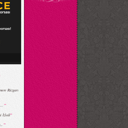
mere Rüzgarı
”
in…
”
i İzledi
”
...