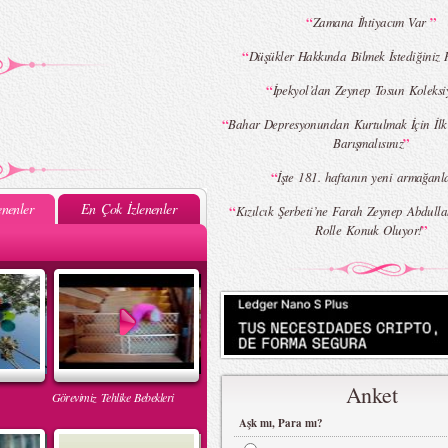
“
”
Zamana İhtiyacım Var
“
Düşükler Hakkında Bilmek İstediğiniz 
“
İpekyol’dan Zeynep Tosun Koleks
“
Bahar Depresyonundan Kurtulmak İçin İlk
”
Barışmalısınız
“
İşte 181. haftanın yeni armağanlar
nenler
En Çok İzlenenler
“
Kızılcık Şerbeti’ne Farah Zeynep Abdulla
”
Rolle Konuk Oluyor!
Anket
Görevimiz Tehlike Bebekleri
Aşk mı, Para mı?