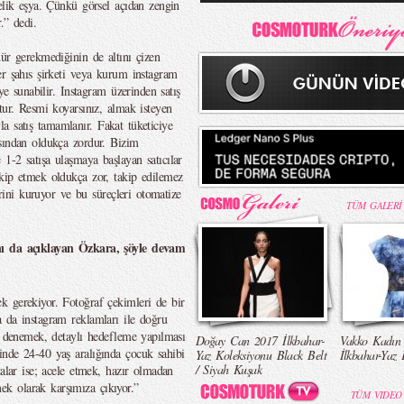
elik eşya. Çünkü görsel açıdan zengin
.” dedi.
ür gerekmediğinin de altını çizen
er şahıs şirketi veya kurum instagram
ye sunabilir. Instagram üzerinden satış
tur. Resmi koyarsınız, almak isteyen
uyla satış tamamlanır. Fakat tüketiciye
sından oldukça zordur. Bizim
1-2 satışa ulaşmaya başlayan satıcılar
kip etmek oldukça zor, takip edilemez
erini kuruyor ve bu süreçleri otomatize
TÜM GALERİ
nı da açıklayan Özkara, şöyle devam
k gerekiyor. Fotoğraf çekimleri de bir
 da instagram reklamları ile doğru
ve denemek, detaylı hedefleme yapılması
Doğay Can 2017 İlkbahar-
Vakko Kadın
inde 24-40 yaş aralığında çocuk sahibi
Yaz Koleksiyonu Black Belt
İlkbahar-Yaz 
/ Siyah Kuşak
talar ise; acele etmek, hazır olmadan
k olarak karşımıza çıkıyor.”
TÜM VIDEO