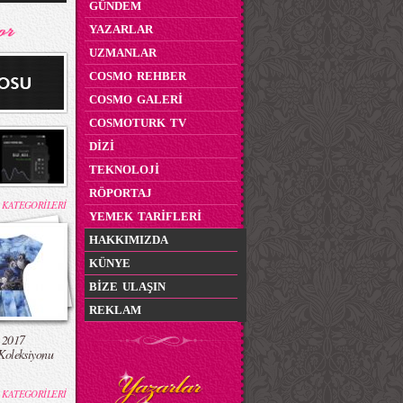
GÜNDEM
YAZARLAR
UZMANLAR
COSMO REHBER
COSMO GALERİ
COSMOTURK TV
DİZİ
TEKNOLOJİ
RÖPORTAJ
 KATEGORİLERİ
YEMEK TARİFLERİ
HAKKIMIZDA
KÜNYE
BİZE ULAŞIN
REKLAM
 2017
Koleksiyonu
 KATEGORİLERİ