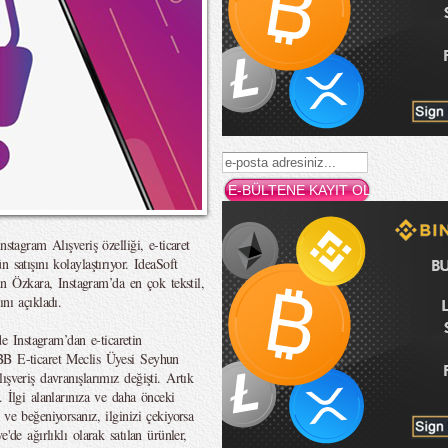
stagram Alışveriş özelliği, e-ticaret
 satışını kolaylaştırıyor. IdeaSoft
Özkara, Instagram’da en çok tekstil,
nı açıkladı.
 Instagram’dan e-ticaretin
BB E-ticaret Meclis Üyesi Seyhun
şveriş davranışlarımız değişti. Artık
. İlgi alanlarınıza ve daha önceki
ve beğeniyorsanız, ilginizi çekiyorsa
'de ağırlıklı olarak satılan ürünler,