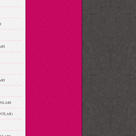
I
ARI
RI
NLARI
NTLAR)