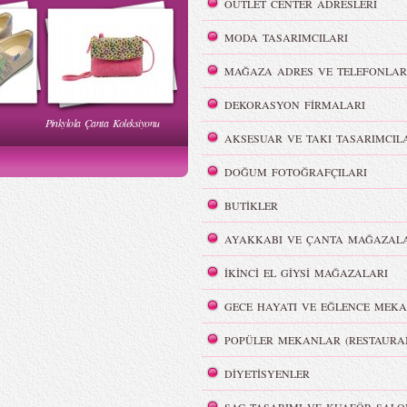
OUTLET CENTER ADRESLERİ
MODA TASARIMCILARI
MAĞAZA ADRES VE TELEFONLAR
DEKORASYON FİRMALARI
Pinkylola Çanta Koleksiyonu
WI Yaz
Hakan Akkaya - MBFWI Yaz
AKSESUAR VE TAKI TASARIMCIL
2015 Defilesi
DOĞUM FOTOĞRAFÇILARI
BUTİKLER
AYAKKABI VE ÇANTA MAĞAZALA
Victoria`s Secret Meleklerinin
İKİNCİ EL GİYSİ MAĞAZALARI
Dumanlı Göz Makyajı
Şov Hazırlıkları
GECE HAYATI VE EĞLENCE MEKA
POPÜLER MEKANLAR (RESTAURA
DİYETİSYENLER