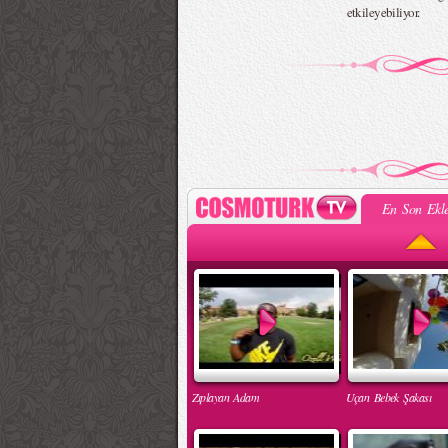
etkileyebiliyor.
En Son Ekle
Zıplayan Adam
Uçan Bebek Şakası