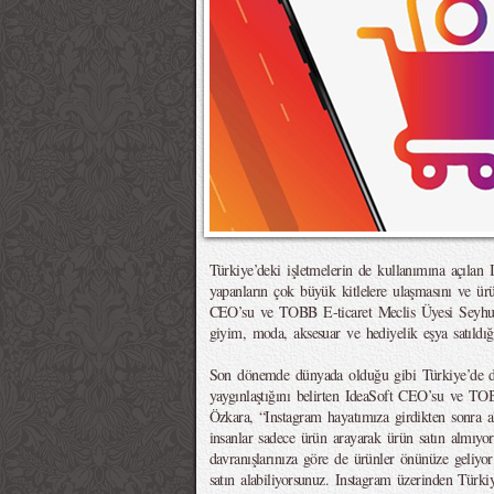
Türkiye’deki işletmelerin de kullanımına açılan In
yapanların çok büyük kitlelere ulaşmasını ve ürün
CEO’su ve TOBB E-ticaret Meclis Üyesi Seyhun 
giyim, moda, aksesuar ve hediyelik eşya satıldığı
Son dönemde dünyada olduğu gibi Türkiye’de de
yaygınlaştığını belirten IdeaSoft CEO’su ve TO
Özkara, “Instagram hayatımıza girdikten sonra alı
insanlar sadece ürün arayarak ürün satın almıyor
davranışlarınıza göre de ürünler önünüze geliyor 
satın alabiliyorsunuz. Instagram üzerinden Türkiye