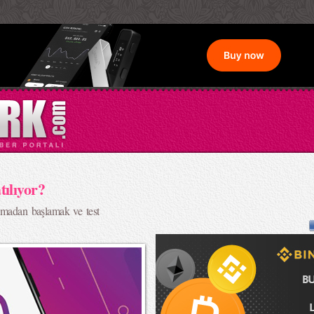
ılıyor?
olmadan başlamak ve test