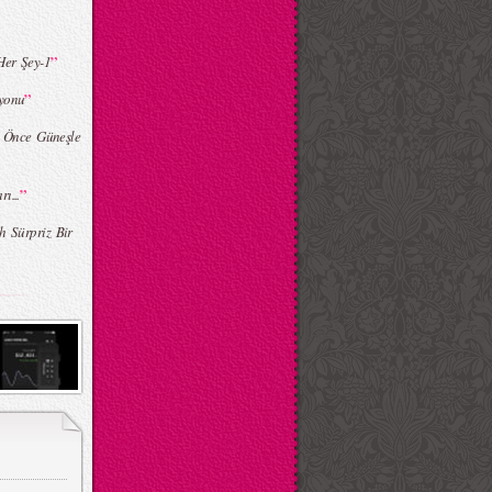
”
Her Şey-1
”
iyonu
 Önce Güneşle
”
ı...
h Sürpriz Bir