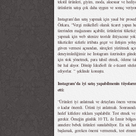
tekstil ürünleri, giyim, moda, aksesuar ve hediy
ürünlerin satışı çok daha uygun ve sonuç veriyor
Instagram’dan satış yapmak için yasal bir prosed
Özkara, “Vergi mükellefi olarak ticaret yapan h
üzerinden mağazasını açabilir, ürünlerini tüketici
yapmak için web sitenize teoride ihtiyacınız yok
tüketiciler sizlerle irtibata geçer ve iletişim yol
güven vermesi açısından, süreçleri yürütmek açı
deneyimlediğimiz ise Instagram üzerinden günde 
için stok yönetmek, para tahsil etmek, ödeme ta
bir hal alıyor. Dönüp IdeaSoft ile e-ticaret sitel
ediyorlar. “ şeklinde konuştu.
Instagram’da iyi satış yapabilmenin tüyoları
etti:
“Ürünleri iyi anlatmak ve detaylara önem verme
o kadar önemli. Ürünü iyi anlatmalı. Sonrasında
hedef kitlelere reklam yapılabilir. Test etmek 
gerekir. Örneğin günlük 10 TL ile İzmir bölges
annelere bebek ürünleri sunulabiliyor. En sık ha
başlamak, gereken önemi vermemek, test etmeme