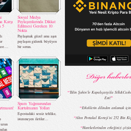
te
Sosyal Medya
na Karşı
Paylaşımlarında Dikkat
n 5
Edilmesi Gereken 10
Nokta
lı
Paylaşmak güzel ama aşırı
er
paylaşım giderek büyüyen
ıyor….
bir sorun.
“
Tülin Şahin’le Kapalıçarşı’da Silk&Cash
”
Esti!
z
Spam Yağmurundan
rtmasın!
Kurtulmanın Yolları
“
Erkeklerin dilinden anlamak iç
E-postadaki sessiz tehlike,
“
Altın Portakal Korteji’ni 252 Bin Kiş
n
istenmeyen iletiler…
n uzun
“
Hareketlerinden erkeğinizi çözün
rudan