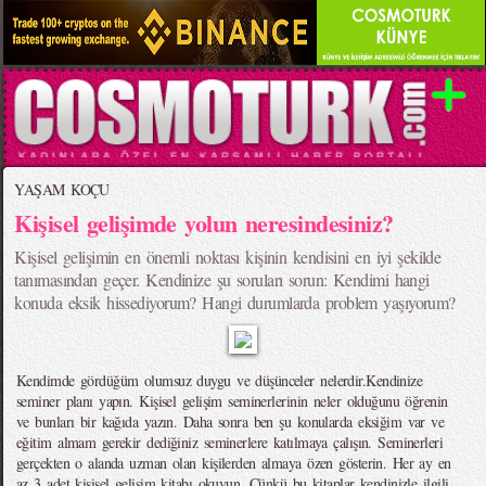
YAŞAM KOÇU
Kişisel gelişimde yolun neresindesiniz?
Kişisel gelişimin en önemli noktası kişinin kendisini en iyi şekilde
tanımasından geçer. Kendinize şu soruları sorun: Kendimi hangi
konuda eksik hissediyorum? Hangi durumlarda problem yaşıyorum?
Kendimde gördüğüm olumsuz duygu ve düşünceler nelerdir.Kendinize
seminer planı yapın. Kişisel gelişim seminerlerinin neler olduğunu öğrenin
ve bunları bir kağıda yazın. Daha sonra ben şu konularda eksiğim var ve
eğitim almam gerekir dediğiniz seminerlere katılmaya çalışın. Seminerleri
gerçekten o alanda uzman olan kişilerden almaya özen gösterin. Her ay en
az 3 adet kişisel gelişim kitabı okuyun. Çünkü bu kitaplar kendinizle ilgili