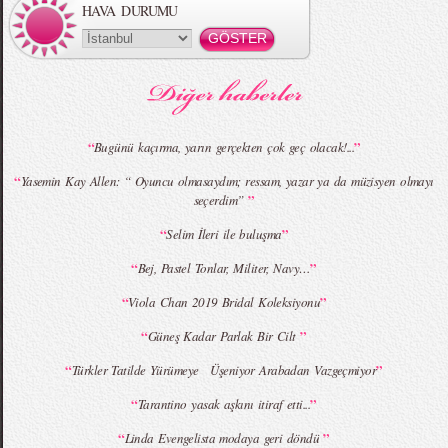
HAVA DURUMU
MBFWI - Gülçin Çengel 2015 Yaz
MBFWI - Zeynep Erdoğan 2015 Yaz
Koleksiyonu
Koleksiyonu
“
”
Bugünü kaçırma, yarın gerçekten çok geç olacak!...
“
Yasemin Kay Allen: “ Oyuncu olmasaydım; ressam, yazar ya da müzisyen olmayı
”
seçerdim”
MBFWI - Giray Sepin 2015 Yaz Koleksiyonu
MBFWI - Burçe Bekrek 2015 Yaz Koleksiyonu
“
”
Selim İleri ile buluşma
“
”
Bej, Pastel Tonlar, Militer, Navy…
“
”
Viola Chan 2019 Bridal Koleksiyonu
“
”
Güneş Kadar Parlak Bir Cilt
“
”
Türkler Tatilde Yürümeye Üşeniyor Arabadan Vazgeçmiyor
“
”
Tarantino yasak aşkını itiraf etti...
“
”
Linda Evengelista modaya geri döndü