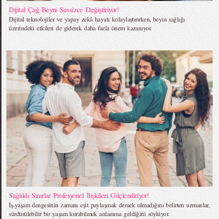
Dijital Çağ Beyni Sessizce Değiştiriyor!
Dijital teknolojiler ve yapay zekâ hayatı kolaylaştırırken, beyin sağlığı
üzerindeki etkileri de giderek daha fazla önem kazanıyor.
Sağlıklı Sınırlar Profesyonel İlişkileri Güçlendiriyor!
İş-yaşam dengesinin zamanı eşit paylaşmak demek olmadığını belirten uzmanlar,
sürdürülebilir bir yaşam kurabilmek anlamına geldiğini söylüyor.