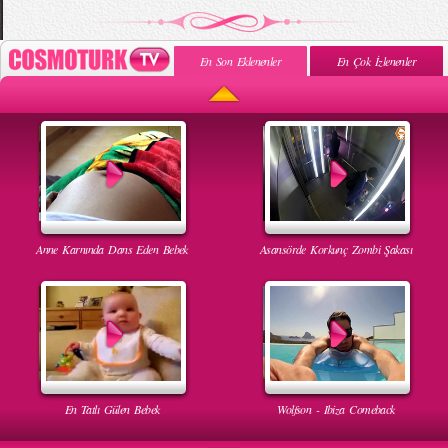
En Son Eklenenler
En Çok İzlenenler
Anne Karnında Dans Eden Bebek
Asansörde Korkunç Zombi Şakası
En Tatlı Gülen Bebek
Wolfson - Ibiza Comeback