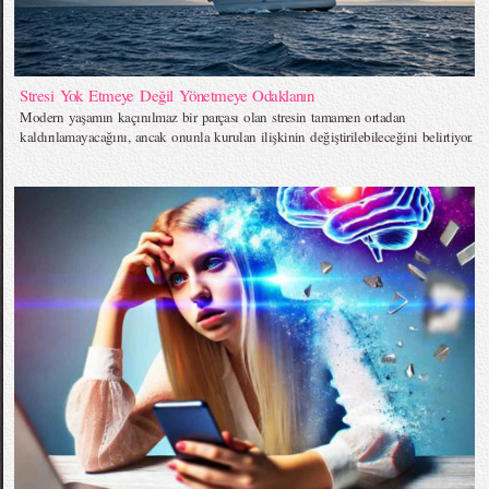
Stresi Yok Etmeye Değil Yönetmeye Odaklanın
Modern yaşamın kaçınılmaz bir parçası olan stresin tamamen ortadan
kaldırılamayacağını, ancak onunla kurulan ilişkinin değiştirilebileceğini belirtiyor.