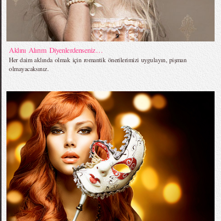
Aklını Alırım Diyenlerdenseniz…
Her daim aklında olmak için romantik önerilerimizi uygulayın, pişman
olmayacaksınız.