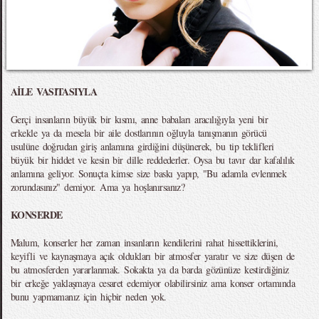
AİLE VASITASIYLA
Gerçi insanların büyük bir kısmı, anne babaları aracılığıyla yeni bir
erkekle ya da mesela bir aile dostlarının oğluyla tanışmanın görücü
usulüne doğrudan giriş anlamına girdiğini düşünerek, bu tip teklifleri
büyük bir hiddet ve kesin bir dille reddederler. Oysa bu tavır dar kafalılık
anlamına geliyor. Sonuçta kimse size baskı yapıp, "Bu adamla evlenmek
zorundasınız" demiyor. Ama ya hoşlanırsanız?
KONSERDE
Malum, konserler her zaman insanların kendilerini rahat hissettiklerini,
keyifli ve kaynaşmaya açık oldukları bir atmosfer yaratır ve size düşen de
bu atmosferden yararlanmak. Sokakta ya da barda gözünüze kestirdiğiniz
bir erkeğe yaklaşmaya cesaret edemiyor olabilirsiniz ama konser ortamında
bunu yapmamanız için hiçbir neden yok.