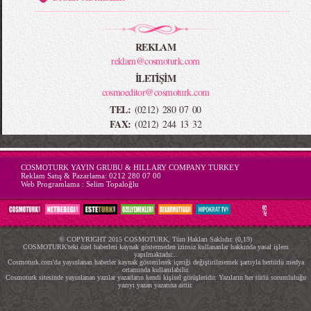
REKLAM
reklam@cosmoturk.com
İLETİŞİM
cosmoeditor@cosmoturk.com
TEL:
(0212) 280 07 00
FAX:
(0212) 244 13 32
-->
COSMOTURK YAYIN GRUBU & HILLARY COMPANY TURKEY
Reklam Satış & Pazarlama:
0212 280 07 00
Web Programlama :
Selim Topaloğlu
© COPYRIGHT 2015 COSMOTURK, Tüm Hakları Saklıdır. (0,19)
COSMOTURK'teki özel haberleri kaynak göstermeden izinsiz kullananlar hakkında yasal işlem
yapılmaktadır...
Cosmoturk.com'da yayınlanan haberler kaynak gösterilerek içeriği değiştirilmemek şartıyla hertürlü medya
ortamında kullanılabilir.
Cosmoturk sitesinde yayınlanan yazılar yazarların kendi kişisel görüşleridir. Yazıların her türlü sorumluluğu
yazıyı yazan yazarına aittir.