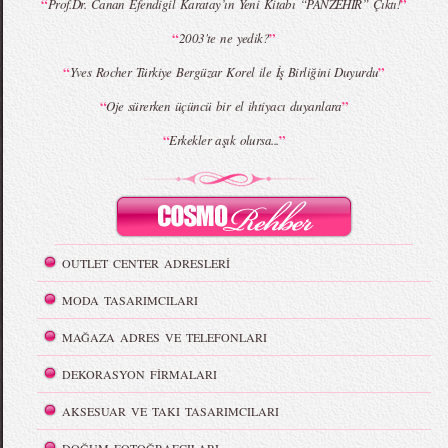
“
”
Prof.Dr. Canan Efendigil Karatay’ın Yeni Kitabı “PANZEHİR” Çıktı!
“
”
2003'te ne yedik?
“
”
Yves Rocher Türkiye Bergüzar Korel ile İş Birliğini Duyurdu
“
”
Oje sürerken üçüncü bir el ihtiyacı duyanlara
“
”
Erkekler aşık olursa...
OUTLET CENTER ADRESLERİ
MODA TASARIMCILARI
MAĞAZA ADRES VE TELEFONLARI
DEKORASYON FİRMALARI
AKSESUAR VE TAKI TASARIMCILARI