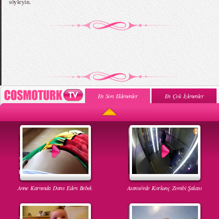
söyleyin.
En Son Eklenenler
En Çok İzlenenler
Anne Karnında Dans Eden Bebek
Asansörde Korkunç Zombi Şakası