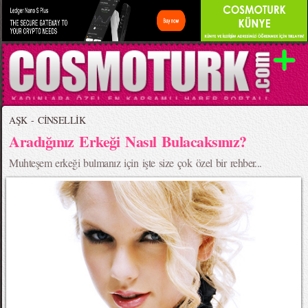
AŞK - CİNSELLİK
Aradığınız Erkeği Nasıl Bulacaksınız?
Muhteşem erkeği bulmanız için işte size çok özel bir rehber...