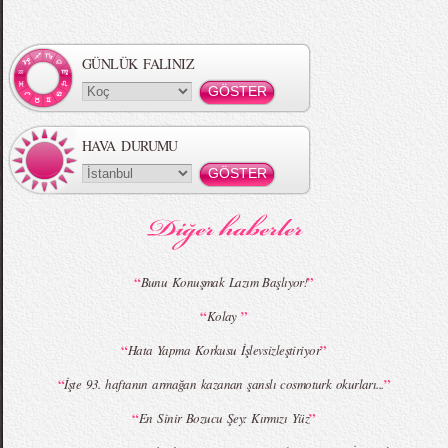
Örgü Saç Modelleri
MBFWI - Hakan Akkaya 2015 Yaz
Koleksiyonu
GÜNLÜK FALINIZ
HAVA DURUMU
MBFWI - Gülçin Çengel 2015 Yaz
MBFWI - Zeynep Erdoğan 2015 Yaz
Koleksiyonu
Koleksiyonu
“
”
Bunu Konuşmak Lazım Başlıyor!
“
”
Kolay
MBFWI - Giray Sepin 2015 Yaz Koleksiyonu
MBFWI - Burçe Bekrek 2015 Yaz Koleksiyonu
“
”
Hata Yapma Korkusu İşlevsizleştiriyor
“
”
İşte 93. haftanın armağan kazanan şanslı cosmoturk okurları...
“
”
En Sinir Bozucu Şey: Kırmızı Yüz