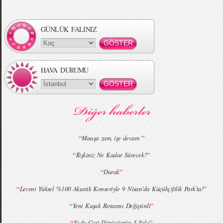
Örgü Saç Modelleri
MBFWI - Hakan Akkaya 2015 Yaz
Koleksiyonu
GÜNLÜK FALINIZ
HAVA DURUMU
MBFWI - Gülçin Çengel 2015 Yaz
MBFWI - Zeynep Erdoğan 2015 Yaz
Koleksiyonu
Koleksiyonu
“
”
Maaşa zam, işe devam
“
”
İlişkiniz Ne Kadar Sürecek?
MBFWI - Giray Sepin 2015 Yaz Koleksiyonu
MBFWI - Burçe Bekrek 2015 Yaz Koleksiyonu
“
”
Durak
“
”
Levent Yüksel %100 Akustik Konseriyle 9 Nisan’da Küçükçiftlik Park’ta!
“
”
Yeni Kuşak Rotasını Değiştirdi
“
”
Evde Geri Dönüşümün 5 Yolu