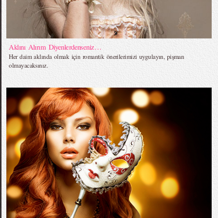
Aklını Alırım Diyenlerdenseniz…
Her daim aklında olmak için romantik önerilerimizi uygulayın, pişman
olmayacaksınız.