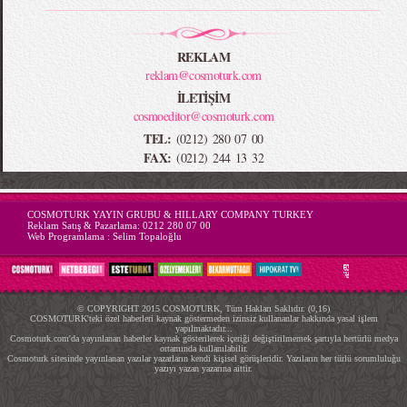
REKLAM
reklam@cosmoturk.com
İLETİŞİM
cosmoeditor@cosmoturk.com
TEL:
(0212) 280 07 00
FAX:
(0212) 244 13 32
-->
COSMOTURK YAYIN GRUBU & HILLARY COMPANY TURKEY
Reklam Satış & Pazarlama:
0212 280 07 00
Web Programlama :
Selim Topaloğlu
© COPYRIGHT 2015 COSMOTURK, Tüm Hakları Saklıdır. (0,16)
COSMOTURK'teki özel haberleri kaynak göstermeden izinsiz kullananlar hakkında yasal işlem
yapılmaktadır...
Cosmoturk.com'da yayınlanan haberler kaynak gösterilerek içeriği değiştirilmemek şartıyla hertürlü medya
ortamında kullanılabilir.
Cosmoturk sitesinde yayınlanan yazılar yazarların kendi kişisel görüşleridir. Yazıların her türlü sorumluluğu
yazıyı yazan yazarına aittir.