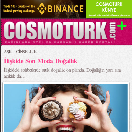
AŞK - CİNSELLİK
İlişkide Son Moda Doğallık
İlişkideki sohbetlerde artık doğallık ön planda. Doğallığın yanı sıra
açıklık da…