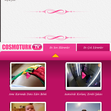
En Son Eklenenler
En Çok İzlenenler
Anne Karnında Dans Eden Bebek
Asansörde Korkunç Zombi Şakası