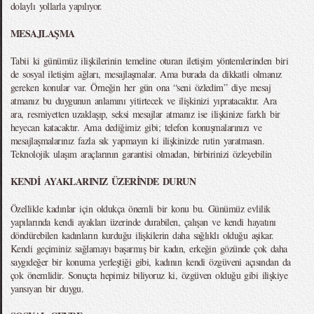
dolaylı yollarla yapılıyor.
MESAJLAŞMA
Tabii ki günümüz ilişkilerinin temeline oturan iletişim yöntemlerinden biri
de sosyal iletişim ağları, mesajlaşmalar. Ama burada da dikkatli olmanız
gereken konular var. Örneğin her gün ona “seni özledim” diye mesaj
atmanız bu duygunun anlamını yitirtecek ve ilişkinizi yıpratacaktır. Ara
ara, resmiyetten uzaklaşıp, seksi mesajlar atmanız ise ilişkinize farklı bir
heyecan katacaktır. Ama dediğimiz gibi; telefon konuşmalarınızı ve
mesajlaşmalarınız fazla sık yapmayın ki ilişkinizde rutin yaratmasın.
Teknolojik ulaşım araçlarının garantisi olmadan, birbirinizi özleyebilin
KENDİ AYAKLARINIZ ÜZERİNDE DURUN
Özellikle kadınlar için oldukça önemli bir konu bu. Günümüz evlilik
yapılarında kendi ayakları üzerinde durabilen, çalışan ve kendi hayatını
döndürebilen kadınların kurduğu ilişkilerin daha sağlıklı olduğu aşikar.
Kendi geçiminiz sağlamayı başarmış bir kadın, erkeğin gözünde çok daha
saygıdeğer bir konuma yerleştiği gibi, kadının kendi özgüveni açısından da
çok önemlidir. Sonuçta hepimiz biliyoruz ki, özgüven olduğu gibi ilişkiye
yansıyan bir duygu.