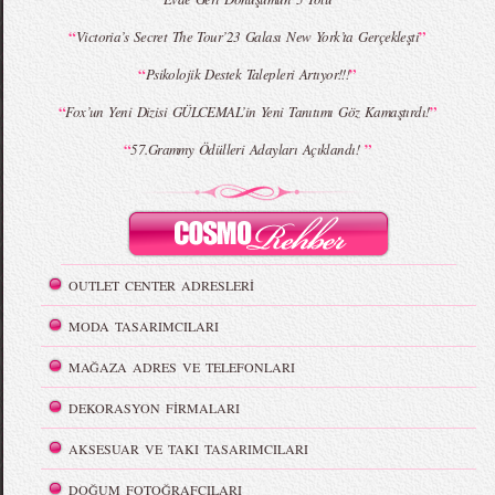
“
”
Victoria’s Secret The Tour’23 Galası New York’ta Gerçekleşti
“
”
Psikolojik Destek Talepleri Artıyor!!!
“
”
Fox’un Yeni Dizisi GÜLCEMAL’in Yeni Tanıtımı Göz Kamaştırdı!
“
”
57.Grammy Ödülleri Adayları Açıklandı!
OUTLET CENTER ADRESLERİ
MODA TASARIMCILARI
MAĞAZA ADRES VE TELEFONLARI
DEKORASYON FİRMALARI
AKSESUAR VE TAKI TASARIMCILARI
DOĞUM FOTOĞRAFÇILARI