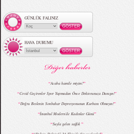
Örgü Saç Modelleri
MBFWI - Hakan Akkaya 2015 Yaz
Koleksiyonu
GÜNLÜK FALINIZ
HAVA DURUMU
MBFWI - Gülçin Çengel 2015 Yaz
MBFWI - Zeynep Erdoğan 2015 Yaz
Koleksiyonu
Koleksiyonu
“
”
Acaba hamile miyim?
“
”
Covid Geçirenler Spor Yapmadan Önce Doktorunuza Danışın!
MBFWI - Giray Sepin 2015 Yaz Koleksiyonu
MBFWI - Burçe Bekrek 2015 Yaz Koleksiyonu
“
”
Doğru Beslenin Sonbahar Depresyonunun Kurbanı Olmayın!
“
”
İstanbul Modern’de Kadınlar Günü
“
”
Suyla gelen sağlık
“
”