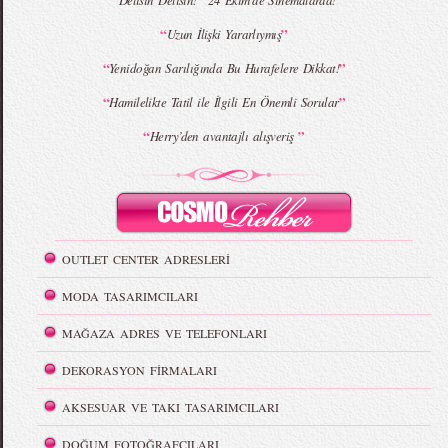
“Delisin Delisin!” 24 Ekim’de Sinemalarda!
“
”
Uzun İlişki Yararlıymış
“
”
Yenidoğan Sarılığında Bu Hurafelere Dikkat!
“
”
Hamilelikte Tatil ile İlgili En Önemli Sorular
“
”
Herry’den avantajlı alışveriş
OUTLET CENTER ADRESLERİ
MODA TASARIMCILARI
MAĞAZA ADRES VE TELEFONLARI
DEKORASYON FİRMALARI
AKSESUAR VE TAKI TASARIMCILARI
DOĞUM FOTOĞRAFÇILARI