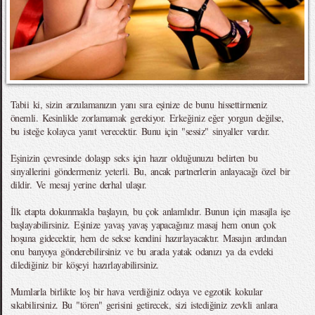
Tabii ki, sizin arzulamanızın yanı sıra eşinize de bunu hissettirmeniz
önemli. Kesinlikle zorlamamak gerekiyor. Erkeğiniz eğer yorgun değilse,
bu isteğe kolayca yanıt verecektir. Bunu için "sessiz" sinyaller vardır.
Eşinizin çevresinde dolaşıp seks için hazır olduğunuzu belirten bu
sinyallerini göndermeniz yeterli. Bu, ancak partnerlerin anlayacağı özel bir
dildir. Ve mesaj yerine derhal ulaşır.
İlk etapta dokunmakla başlayın, bu çok anlamlıdır. Bunun için masajla işe
başlayabilirsiniz. Eşinize yavaş yavaş yapacağınız masaj hem onun çok
hoşuna gidecektir, hem de sekse kendini hazırlayacaktır. Masajın ardından
onu banyoya gönderebilirsiniz ve bu arada yatak odanızı ya da evdeki
dilediğiniz bir köşeyi hazırlayabilirsiniz.
Mumlarla birlikte loş bir hava verdiğiniz odaya ve egzotik kokular
sıkabilirsiniz. Bu "tören" gerisini getirecek, sizi istediğiniz zevkli anlara