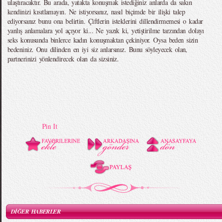
ulaştıracaktır. Bu arada, yatakta konuşmak istediğiniz anlarda da sakın
kendinizi kısıtlamayın. Ne istiyorsanız, nasıl biçimde bir ilişki talep
ediyorsanız bunu ona belirtin. Çiftlerin isteklerini dillendirmemesi o kadar
yanlış anlamalara yol açıyor ki... Ne yazık ki, yetiştirilme tarzından dolayı
seks konusunda binlerce kadın konuşmaktan çekiniyor. Oysa beden sizin
bedeniniz. Onu dilinden en iyi siz anlarsınız. Bunu söyleyecek olan,
partnerinizi yönlendirecek olan da sizsiniz.
Pin It
DİĞER HABERLER