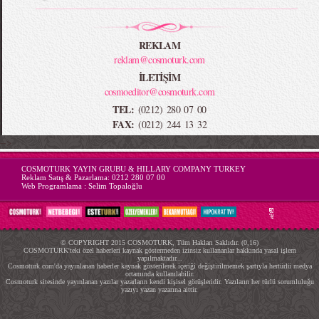
REKLAM
reklam@cosmoturk.com
İLETİŞİM
cosmoeditor@cosmoturk.com
TEL:
(0212) 280 07 00
FAX:
(0212) 244 13 32
-->
COSMOTURK YAYIN GRUBU & HILLARY COMPANY TURKEY
Reklam Satış & Pazarlama:
0212 280 07 00
Web Programlama :
Selim Topaloğlu
© COPYRIGHT 2015 COSMOTURK, Tüm Hakları Saklıdır. (0,16)
COSMOTURK'teki özel haberleri kaynak göstermeden izinsiz kullananlar hakkında yasal işlem
yapılmaktadır...
Cosmoturk.com'da yayınlanan haberler kaynak gösterilerek içeriği değiştirilmemek şartıyla hertürlü medya
ortamında kullanılabilir.
Cosmoturk sitesinde yayınlanan yazılar yazarların kendi kişisel görüşleridir. Yazıların her türlü sorumluluğu
yazıyı yazan yazarına aittir.