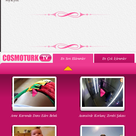
En Son Eklenenler
En Çok İzlenenler
Anne Karnında Dans Eden Bebek
Asansörde Korkunç Zombi Şakası