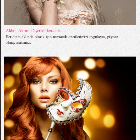
Aklını Alırım Diyenlerdenseniz…
Her daim aklında olmak için romantik önerilerimizi uygulayın, pişman
olmayacaksınız.