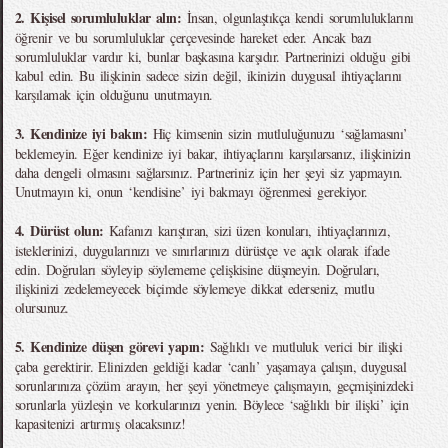
2. Kişisel sorumluluklar alın:
İnsan, olgunlaştıkça kendi sorumluluklarını
öğrenir ve bu sorumluluklar çerçevesinde hareket eder. Ancak bazı
sorumluluklar vardır ki, bunlar başkasına karşıdır. Partnerinizi olduğu gibi
kabul edin. Bu ilişkinin sadece sizin değil, ikinizin duygusal ihtiyaçlarını
karşılamak için olduğunu unutmayın.
3. Kendinize iyi bakın:
Hiç kimsenin sizin mutluluğunuzu ‘sağlamasını’
beklemeyin. Eğer kendinize iyi bakar, ihtiyaçlarını karşılarsanız, ilişkinizin
daha dengeli olmasını sağlarsınız. Partneriniz için her şeyi siz yapmayın.
Unutmayın ki, onun ‘kendisine’ iyi bakmayı öğrenmesi gerekiyor.
4. Dürüst olun:
Kafanızı karıştıran, sizi üzen konuları, ihtiyaçlarınızı,
isteklerinizi, duygularınızı ve sınırlarınızı dürüstçe ve açık olarak ifade
edin. Doğruları söyleyip söylememe çelişkisine düşmeyin. Doğruları,
ilişkinizi zedelemeyecek biçimde söylemeye dikkat ederseniz, mutlu
olursunuz.
5. Kendinize düşen görevi yapın:
Sağlıklı ve mutluluk verici bir ilişki
çaba gerektirir. Elinizden geldiği kadar ‘canlı’ yaşamaya çalışın, duygusal
sorunlarınıza çözüm arayın, her şeyi yönetmeye çalışmayın, geçmişinizdeki
sorunlarla yüzleşin ve korkularınızı yenin. Böylece ‘sağlıklı bir ilişki’ için
kapasitenizi artırmış olacaksınız!