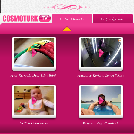
En Son Eklenenler
En Çok İzlenenler
Anne Karnında Dans Eden Bebek
Asansörde Korkunç Zombi Şakası
En Tatlı Gülen Bebek
Wolfson - Ibiza Comeback