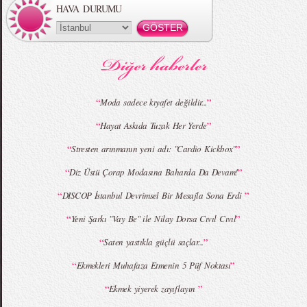
HAVA DURUMU
MBFWI - Gülçin Çengel 2015 Yaz
MBFWI - Zeynep Erdoğan 2015 Yaz
Koleksiyonu
Koleksiyonu
“
”
Moda sadece kıyafet değildir...
“
”
Hayat Askıda Tuzak Her Yerde
MBFWI - Giray Sepin 2015 Yaz Koleksiyonu
MBFWI - Burçe Bekrek 2015 Yaz Koleksiyonu
“
”
Stresten arınmanın yeni adı: "Cardio Kickbox"
“
”
Diz Üstü Çorap Modasına Baharda Da Devam!
“
”
DISCOP İstanbul Devrimsel Bir Mesajla Sona Erdi
“
”
Yeni Şarkı "Vay Be" ile Nilay Dorsa Cıvıl Cıvıl
“
”
Saten yastıkla güçlü saçlar...
“
”
Ekmekleri Muhafaza Etmenin 5 Püf Noktası
“
”
Ekmek yiyerek zayıflayın