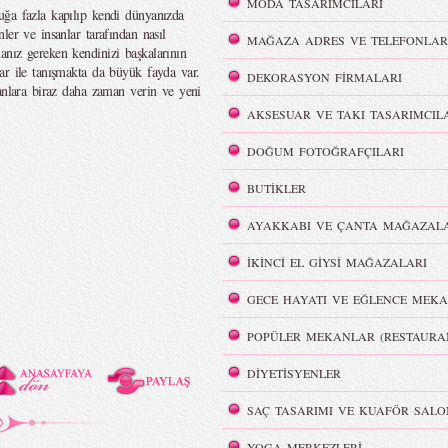
MODA TASARIMCILARI
uğa fazla kapılıp kendi dünyanızda
ler ve insanlar tarafından nasıl
MAĞAZA ADRES VE TELEFONLAR
nız gereken kendinizi başkalarının
ar ile tanışmakta da büyük fayda var.
DEKORASYON FİRMALARI
sanlara biraz daha zaman verin ve yeni
AKSESUAR VE TAKI TASARIMCIL
DOĞUM FOTOĞRAFÇILARI
BUTİKLER
AYAKKABI VE ÇANTA MAĞAZALA
İKİNCİ EL GİYSİ MAĞAZALARI
GECE HAYATI VE EĞLENCE MEKA
POPÜLER MEKANLAR (RESTAURA
DİYETİSYENLER
SAÇ TASARIMI VE KUAFÖR SALO
YOGA MERKEZLERİ