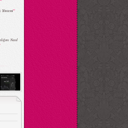
”
!
”
k Yöntemi
lığını Nasıl
”