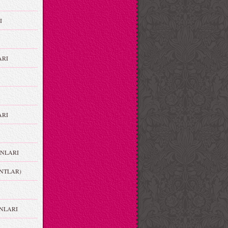
I
ARI
RI
NLARI
NTLAR)
NLARI