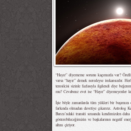
“Hayır” diyememe sorunu kaçımızda var? Özellik
varsa “hayır” demek neredeyse imkansızdır. Herhan
temsilcisi sizinle fazlasıyla ilgilendi diye beğen
mu? Cevabınız evet ise “Hayır” diyemeyenler ku
İşte böyle zamanlarda tüm yükleri bir başımıza
farkında olmadan davetiye çıkarırız. Astrolog K
Burcu’ndaki transiti sırasında kendimizden daha
gösterebileceğimizin ve başkalarının negatif ener
altını çiziyor.