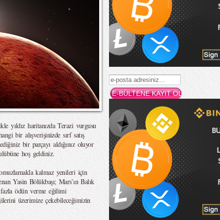
le yıldız haritanızda Terazi vurgusu
gi bir alışverişinizde sırf satış
mediğiniz bir parçayı aldığınız oluyor
lübüne hoş geldiniz.
 omuzlamakla kalmaz yenileri için
enan Yasin Bölükbaşı; Mars’ın Balık
 fazla ödün verme eğilimi
jilerini üzerimize çekebileceğimizin