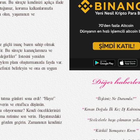
urun. Bu süreçte kendinizi açıkça ifade
ttuğunuz, koruma kalkanlarınızla
n olun, yaşamınızı ve
ınız güçlü inanç bazen sahip olmak
lir. Bu süreçte kazançlarınıza ve
eğerliler” listesini yeniden
eylem planı oluşturmanızda fayda var.
finizi belirleyin ve ona en uygun
e tutma günleri sona erdi! “Hayır”
“
”
İlişkimiz Ne Durumda?
verin ve etraflıca düşünün.
“
Kenan Doğulu İlk Kez Dj Kabinin
u oluyorsunuz? Kendi önceliklerinizi
ama rutinine son verin. Hayatınızdaki
“
Sivilcelerle başa çıkmanın yolla
zü gözden geçirin. Zamanınızı kendiniz
“
”
Kütikül Yumuşatıcı Krem