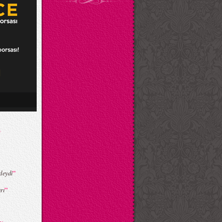
”
deydi
”
rı