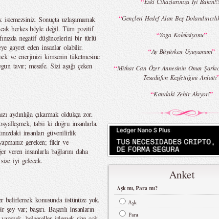
“
Eski Cihazlarınıza İyi Bakın!!
“
Gençleri Hedef Alan Beş Dolandırıcılı
k istemezsiniz. Sonuçta uzlaşamamak
ncak herkes böyle değil. Tüm pozitif
“
”
Yoga Koleksiyonu
ınızda negatif düşüncelerini bir türlü
ye gayret eden insanlar olabilir.
“
”
Ay Büyürken Uyuyamam
ek ve enerjinizi kimsenin tüketmesine
un tavır; mesafe. Sizi aşağı çeken
“
Mithat Can Özer Annesinin Onun Şarkıcı
Tesadüfen Keşfettiğini Anlattı
“
”
Kandaki Zehir Akıyor!
nızı aydınlığa çıkarmak oldukça zor.
yalleşmek, tabii ki doğru insanlarla.
nızdaki insanları güvenilirlik
 yapmanız gereken; fikir ve
er veren insanlarla bağlarını daha
size iyi gelecek.
Anket
Aşk mı, Para mı?
ler belirlemek konusunda üstünüze yok.
Aşk
şey var; başarı. Başarılı insanların
Para
yapmak, belgeseller izlemek size çok