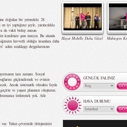
çine doğulan bir yetenektir. 28
en iyi yaptığınız şeyle, yaratıcılıkla
 ya da vakit bulup zaman
çin kendinize şans tanıyın. Bu alanda
Hayat Mobille Daha Güzel
Muhteşem Ke
ğınızın kuvvetli olduğu insanlara daha
i’ adım uzaklaşıp duygularınızın
t ayırmanın tam zamanı. Sosyal
GÜNLÜK FALINIZ
bağlarını güçlendirmek ve evinize
elecek. Ancak sistematik olmakta fayda
eçirin ve yaşam planınızı oluşturun.
ahramanca üstlenmek yok. Aile
HAVA DURUMU
var. Yakın çevrenizle iletişiminizi