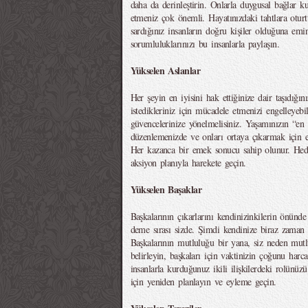
daha da derinleştirin. Onlarla duygusal bağlar k
etmeniz çok önemli. Hayatınızdaki tahtlara otur
sardığınız insanların doğru kişiler olduğuna emi
sorumluluklarınızı bu insanlarla paylaşın.
Yükselen Aslanlar
Her şeyin en iyisini hak ettiğinize dair taşıdığ
istedikleriniz için mücadele etmenizi engelleyebi
güvencelerinize yönelmelisiniz. Yaşamınızın “en d
düzenlemenizde ve onları ortaya çıkarmak için 
Her kazanca bir emek sonucu sahip olunur. Hede
aksiyon planıyla harekete geçin.
Yükselen Başaklar
Başkalarının çıkarlarını kendinizinkilerin önünd
deme sırası sizde. Şimdi kendinize biraz zaman 
Başkalarının mutluluğu bir yana, siz neden mutl
belirleyin, başkaları için vaktinizin çoğunu harc
insanlarla kurduğunuz ikili ilişkilerdeki rolünü
için yeniden planlayın ve eyleme geçin.