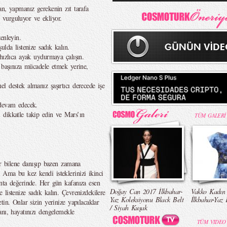
an, yapmanız gerekenin zıt tarafa
vurguluyor ve ekliyor.
enleyin.
lda listenize sadık kalın.
hızlıca ayak uydurmaya çalışın.
i başınıza mücadele etmek yerine,
l destek almanız şaşırtıcı derecede işe
 devam edecek.
 dikkatle takip edin ve Mars’ın
TÜM GALERİ
ir bilene danışıp bazen zamana
Ama bu kez kendi isteklerinizi ikinci
nta değerinde. Her gün kafanıza esen
Doğay Can 2017 İlkbahar-
Vakko Kadın
listenize sadık kalın. Çevrenizdekilere
Yaz Koleksiyonu Black Belt
İlkbahar-Yaz 
tin. Onlar sizin yerinize yapılacaklar
/ Siyah Kuşak
anı, hayatınızı dengelemekle
TÜM VIDEO