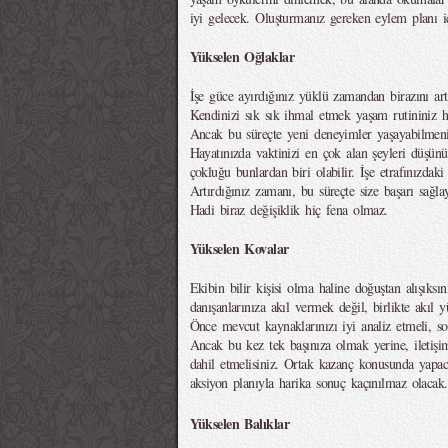
iyi gelecek. Oluşturmanız gereken eylem planı iç
Yükselen Oğlaklar
İşe güce ayırdığınız yüklü zamandan birazını artı
Kendinizi sık sık ihmal etmek yaşam rutininiz ha
Ancak bu süreçte yeni deneyimler yaşayabilmeniz
Hayatınızda vaktinizi en çok alan şeyleri düşünü
çokluğu bunlardan biri olabilir. İşe etrafınızdaki 
Artırdığınız zamanı, bu süreçte size başarı sağla
Hadi biraz değişiklik hiç fena olmaz.
Yükselen Kovalar
Ekibin bilir kişisi olma haline doğuştan alışık
danışanlarınıza akıl vermek değil, birlikte akıl y
Önce mevcut kaynaklarınızı iyi analiz etmeli, sonr
Ancak bu kez tek başınıza olmak yerine, iletişim
dahil etmelisiniz. Ortak kazanç konusunda yapac
aksiyon planıyla harika sonuç kaçınılmaz olacak.
Yükselen Balıklar