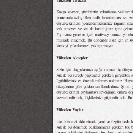
Yükselen Teraziler
Kavga sevmez, gürültünün yakınlarına yaklaşma
konusunda uzlaşabilen nadir insanlardansınız. A
düşüncelerinize, yönlendirmelerinize rağmen etraf
terk etmeyen ve sizi de karanlığının içine çekme
Yapmanız gereken içsel motivasyonunuza yönelm
müsaade etmemek. Bu dönemde sizin için en uyg
kimseyi yakınlarınıza yaklaştırmayın.
Yükselen Akrepler
Sizin için duygularınızı açığa vurmak, iç dünya
Ancak bu süreçte yapmanız gereken gerçekten sos
İçgüdüleriniz en önemli referans noktanız. Hayatı
düzeylerine göre çoktan sınıflandırdınız. Şimdi
düşüncelerinizi paylaşmayı sevdiğiniz, onlara değ
kuvvetlendirmek, ilişkilerinizi güçlendirmek. Bu 
Yükselen Yaylar
İstediklerinizi elde etmek, yeni ve özgün hedef
Ancak bu dönemde odaklanmanız gereken tek bir 
yaşam öykülerini dinlemek, bu alanda okumalar 