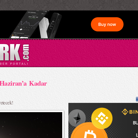
 Haziran’a Kadar
etecek!