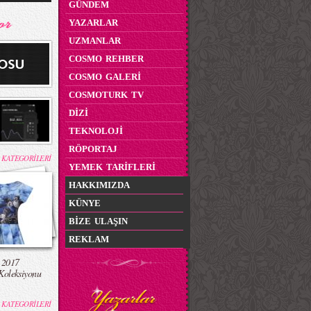
GÜNDEM
YAZARLAR
UZMANLAR
COSMO REHBER
COSMO GALERİ
COSMOTURK TV
DİZİ
TEKNOLOJİ
RÖPORTAJ
 KATEGORİLERİ
YEMEK TARİFLERİ
HAKKIMIZDA
KÜNYE
BİZE ULAŞIN
REKLAM
 2017
Koleksiyonu
 KATEGORİLERİ