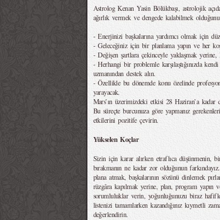
Astrolog Kenan Yasin Bölükbaşı, astrolojik açıd
ağırlık vermek ve dengede kalabilmek olduğunu 
- Enerjinizi başkalarına yardımcı olmak için düz
- Geleceğiniz için bir planlama yapın ve her koşu
- Değişen şartlara çekinceyle yaklaşmak yerine, 
- Herhangi bir problemle karşılaştığınızda kend
uzmanından destek alın.
- Özellikle bu dönemde konu özelinde profesyone
yarayacak.
Mars’ın üzerimizdeki etkisi 28 Haziran’a kadar
Bu süreçte burcunuza göre yapmanız gerekenleri
etkilerini pozitife çevirin.
Yükselen Koçlar
Sizin için karar alırken etraflıca düşünmenin, b
bırakmanın ne kadar zor olduğunun farkındayız. 
plana atmak, başkalarının sözünü dinlemek pırla
rüzgâra kapılmak yerine, plan, program yapın ve 
sorumluluklar verin, yoğunluğunuzu biraz hafifle
listenizi tamamlarken kazandığınız kıymetli zam
değerlendirin.