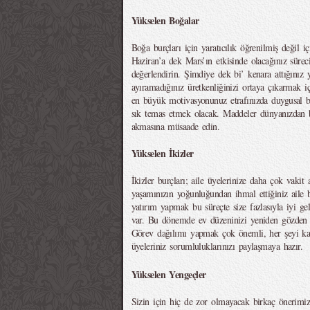
Yükselen Boğalar
Boğa burçları için yaratıcılık öğrenilmiş değil i
Haziran’a dek Mars’ın etkisinde olacağınız süreci 
değerlendirin. Şimdiye dek bi’ kenara attığınız
ayıramadığınız üretkenliğinizi ortaya çıkarmak i
en büyük motivasyonunuz etrafınızda duygusal ba
sık temas etmek olacak. Maddeler dünyanızdan b
akmasına müsaade edin.
Yükselen İkizler
İkizler burçları; aile üyelerinize daha çok vaki
yaşamınızın yoğunluğundan ihmal ettiğiniz aile 
yatırım yapmak bu süreçte size fazlasıyla iyi g
var. Bu dönemde ev düzeninizi yeniden gözden g
Görev dağılımı yapmak çok önemli, her şeyi k
üyeleriniz sorumluluklarınızı paylaşmaya hazır.
Yükselen Yengeçler
Sizin için hiç de zor olmayacak birkaç önerimiz 