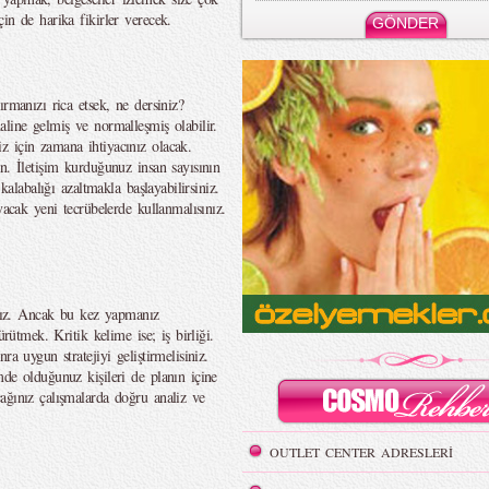
in de harika fikirler verecek.
rmanızı rica etsek, ne dersiniz?
line gelmiş ve normalleşmiş olabilir.
 için zamana ihtiyacınız olacak.
n. İletişim kurduğunuz insan sayısının
kalabalığı azaltmakla başlayabilirsiniz.
yacak yeni tecrübelerde kullanmalısınız.
sınız. Ancak bu kez yapmanız
ürütmek. Kritik kelime ise; iş birliği.
a uygun stratejiyi geliştirmelisiniz.
de olduğunuz kişileri de planın içine
ağınız çalışmalarda doğru analiz ve
OUTLET CENTER ADRESLERİ