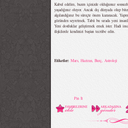
Kabul edelim, bazen içinizde olduğunuz sonsuzl
yaşadığınız oluyor. Ancak dış dünyada olup biten
algılandığınız bu süreçte önem kazanacak. Yapma
gözünden seyretmek. Tabii bu sırada yeni insanl
Yeni dostluklar geliştirmek emek ister. Hadi in
ilişkilerde kendinizi baştan tecrübe edin.
Etiketler:
Mars
,
Haziran
,
Burç
,
Astroloji
Pin It