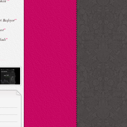
”
skesi
”
ri Başlıyor
”
yor
”
ladı