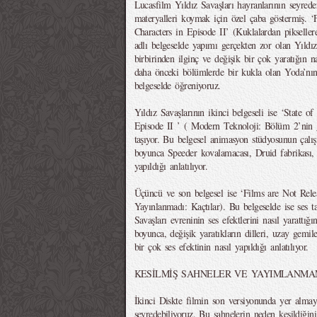
Lucasfilm Yıldız Savaşları hayranlarının seyred
materyalleri koymak için özel çaba göstermiş. ‘
Characters in Episode II’ (Kuklalardan pikseller
adlı belgeselde yapımı gerçekten zor olan Yıldız 
birbirinden ilginç ve değişik bir çok yaratığın na
daha önceki bölümlerde bir kukla olan Yoda’nın d
belgeselde öğreniyoruz.
Yıldız Savaşlarının ikinci belgeseli ise ‘State o
Episode II ’ ( Modern Teknoloji: Bölüm 2’nin 
taşıyor. Bu belgesel animasyon stüdyosunun çalı
boyunca Speeder kovalamacası, Druid fabrikası, 
yapıldığı anlatılıyor.
Üçüncü ve son belgesel ise ‘Films are Not Rele
Yayınlanmadı: Kaçtılar). Bu belgeselde ise ses t
Savaşları evreninin ses efektlerini nasıl yarattığ
boyunca, değişik yaratıkların dilleri, uzay gemil
bir çok ses efektinin nasıl yapıldığı anlatılıyor.
KESİLMİŞ SAHNELER VE YAYIMLANMA
İkinci Diskte filmin son versiyonunda yer alma
seyredebiliyoruz. Bu sahnelerin neden kesildiğ