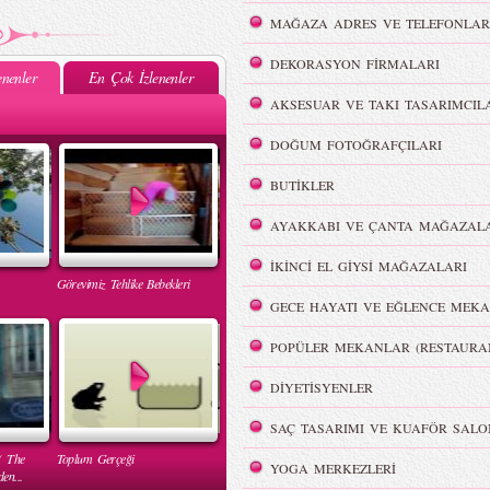
MAĞAZA ADRES VE TELEFONLAR
DEKORASYON FİRMALARI
nenler
En Çok İzlenenler
AKSESUAR VE TAKI TASARIMCIL
DOĞUM FOTOĞRAFÇILARI
BUTİKLER
AYAKKABI VE ÇANTA MAĞAZALA
İKİNCİ EL GİYSİ MAĞAZALARI
Görevimiz Tehlike Bebekleri
GECE HAYATI VE EĞLENCE MEKA
POPÜLER MEKANLAR (RESTAURA
DİYETİSYENLER
SAÇ TASARIMI VE KUAFÖR SALO
( The
Toplum Gerçeği
YOGA MERKEZLERİ
en...