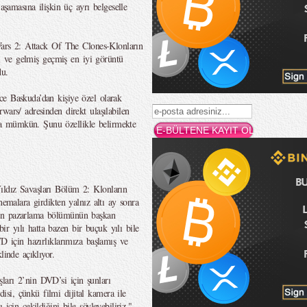
aşamasına ilişkin üç ayrı belgeselle
 Wars 2: Attack Of The Clones-Klonların
şti ve gelmiş geçmiş en iyi görüntü
du.
ce Baskuda’dan kişiye özel olarak
wars/ adresinden direkt ulaşılabilen
a mümkün. Şunu özellikle belirmekte
ldız Savaşları Bölüm 2: Klonların
nemalara girdikten yalnız altı ay sonra
’in pazarlama bölümünün başkan
 yılı hatta bazen bir buçuk yılı bile
VD için hazırlıklarımıza başlamış ve
linde açıklıyor.
ları 2’nin DVD’si için şunları
si, çünkü filmi dijital kamera ile
için çekildiğini bile söyleyebiliriz."