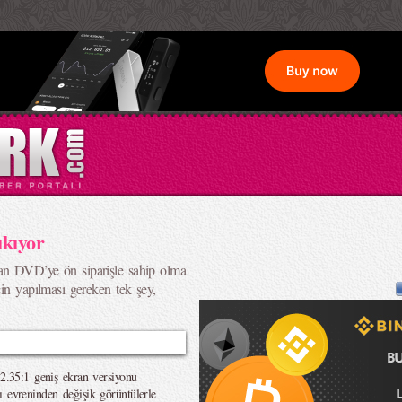
ıkıyor
an DVD’ye ön siparişle sahip olma
çin yapılması gereken tek şey,
 2.35:1 geniş ekran versiyonu
ı evreninden değişik görüntülerle