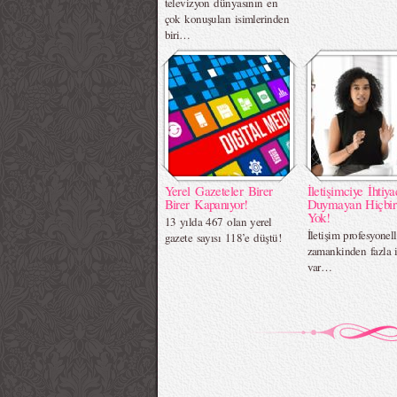
televizyon dünyasının en
çok konuşulan isimlerinden
biri…
Yerel Gazeteler Birer
İletişimciye İhtiya
Birer Kapanıyor!
Duymayan Hiçbir
Yok!
13 yılda 467 olan yerel
İletişim profesyonel
gazete sayısı 118’e düştü!
zamankinden fazla i
var…