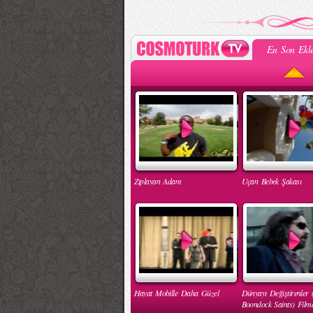
En Son Ekle
Zıplayan Adam
Uçan Bebek Şakası
Hayat Mobille Daha Güzel
Dünyayı Değiştirenler 
Boondock Saints) Filmd