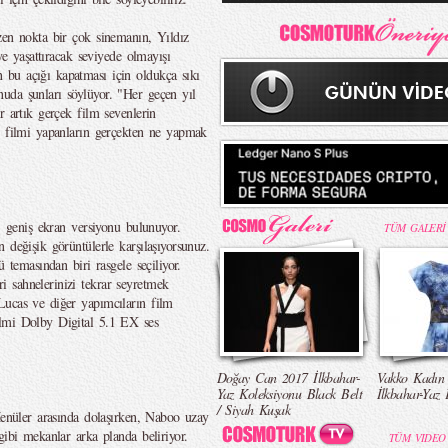
zen nokta bir çok sinemanın, Yıldız
ye yaşattıracak seviyede olmayışı
bu açığı kapatması için oldukça sıkı
uda şunları söylüyor. "Her geçen yıl
r artık gerçek film sevenlerin
r filmi yapanların gerçekten ne yapmak
:1 geniş ekran versiyonu bulunuyor.
TÜM GALERİ
 değişik görüntülerle karşılaşıyorsunuz.
 temasından biri rasgele seçiliyor.
 sahnelerinizi tekrar seyretmek
Lucas ve diğer yapımcıların film
ilmi Dolby Digital 5.1 EX ses
Doğay Can 2017 İlkbahar-
Vakko Kadın
Yaz Koleksiyonu Black Belt
İlkbahar-Yaz 
/ Siyah Kuşak
Menüler arasında dolaşırken, Naboo uzay
gibi mekanlar arka planda beliriyor.
TÜM VIDEO