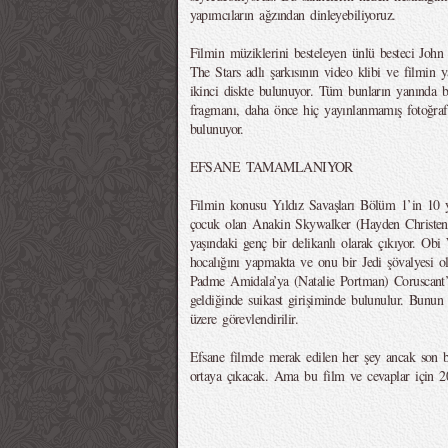
yapımcıların ağzından dinleyebiliyoruz.
Filmin müziklerini besteleyen ünlü besteci John
The Stars adlı şarkısının video klibi ve filmin
ikinci diskte bulunuyor. Tüm bunların yanında
fragmanı, daha önce hiç yayınlanmamış fotoğrafla
bulunuyor.
EFSANE TAMAMLANIYOR
Filmin konusu Yıldız Savaşları Bölüm 1’in 10 y
çocuk olan Anakin Skywalker (Hayden Christen
yaşındaki genç bir delikanlı olarak çıkıyor. 
hocalığını yapmakta ve onu bir Jedi şövalyesi ol
Padme Amidala’ya (Natalie Portman) Coruscant’
geldiğinde suikast girişiminde bulunulur. Bun
üzere görevlendirilir.
Efsane filmde merak edilen her şey ancak son
ortaya çıkacak. Ama bu film ve cevaplar için 2