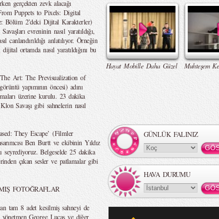
erken gerçekten zevk alacağı
From Puppets to Pixels: Digital
e: Bölüm 2’deki Dijital Karakterler)
Savaşları evreninin nasıl yaratıldığı,
sıl canlandırıldığı anlatılıyor. Örneğin
ijital ortamda nasıl yaratıldığını bu
Hayat Mobille Daha Güzel
Muhteşem Ke
f The Art: The Previsualization of
görüntü yapımının öncesi) adını
şmaları üzerine kurulu. 23 dakika
Klon Savaşı gibi sahnelerin nasıl
ased: They Escape’ (Filmler
GÜNLÜK FALINIZ
asarımcısı Ben Burtt ve ekibinin Yıldız
ını seyrediyoruz. Belgeselde 25 dakika
erinden çıkan sesler ve patlamalar gibi
HAVA DURUMU
MIŞ FOTOĞRAFLAR
yan tam 8 adet kesilmiş sahneyi de
ini yönetmen George Lucas ve diğer