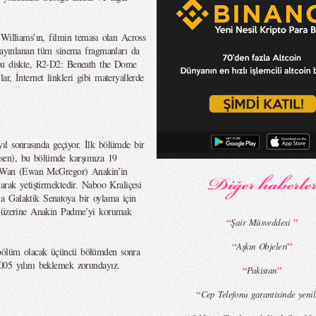
 Williams’ın, filmin teması olan Across
 yayınlanan tüm sinema fragmanları da
 bu diskte, R2-D2: Beneath the Dome
r, İnternet linkleri gibi materyallerde
ıl sonrasında geçiyor. İlk bölümde bir
sen), bu bölümde karşımıza 19
Obi Wan (Ewan McGregor) Anakin’in
arak yetiştirmektedir. Naboo Kraliçesi
a Galaktik Senatoya bir oylama için
un üzerine Anakin Padme’yi korumak
“
”
Şair Müsveddesi
“
”
Aşkın Objeleri
 bölüm olacak üçüncü bölümden sonra
005 yılını beklemek zorundayız.
“
”
Pakistan
“
Cep Telefonu garantisinde yenil