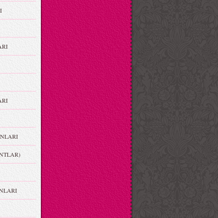
I
ARI
RI
NLARI
NTLAR)
NLARI