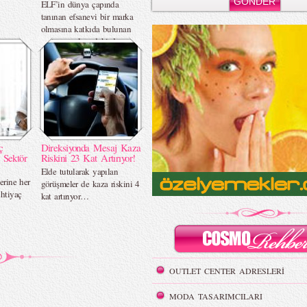
ELF’in dünya çapında
tanınan efsanevi bir marka
olmasına katkıda bulunan
motor sporlarındaki deneyimi
ve performans odaklı
yaklaşımı bir araya gelerek,
takipçilerine özgün içerikler
sunacak.
ç
Direksiyonda Mesaj Kaza
 Sektör
Riskini 23 Kat Artırıyor!
Elde tutularak yapılan
lerine her
görüşmeler de kaza riskini 4
htiyaç
kat artırıyor…
OUTLET CENTER ADRESLERİ
MODA TASARIMCILARI