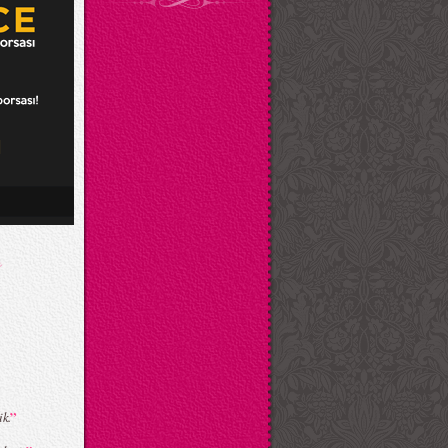
”
ik.