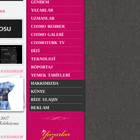
GÜNDEM
YAZARLAR
UZMANLAR
COSMO REHBER
COSMO GALERİ
COSMOTURK TV
DİZİ
TEKNOLOJİ
RÖPORTAJ
 KATEGORİLERİ
YEMEK TARİFLERİ
HAKKIMIZDA
KÜNYE
BİZE ULAŞIN
REKLAM
 2017
Koleksiyonu
 KATEGORİLERİ