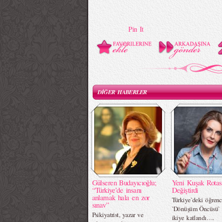
Pin It
DİĞER HABERLER
Gülseren Budayıcıoğlu;
Yeni Kuşak Rotas
“Türkiye’de insanı
Değiştirdi
anlamak hala en zor
Türkiye`deki öğrenc
sınav”
`Dönüşüm Öncüsü` p
Psikiyatrist, yazar ve
ikiye katlandı….