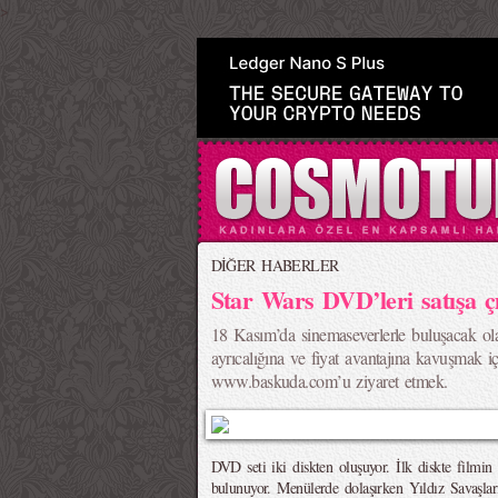
>
DİĞER HABERLER
Star Wars DVD’leri satışa ç
18 Kasım’da sinemaseverlerle buluşacak ol
ayrıcalığına ve fiyat avantajına kavuşmak i
www.baskuda.com’u ziyaret etmek.
DVD seti iki diskten oluşuyor. İlk diskte filmin
bulunuyor. Menülerde dolaşırken Yıldız Savaşlar