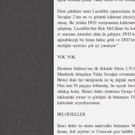
Filmi çektikten sonra Lucasfilm yapımcılarını ü
Savaşları 2’nin ses ve görüntü kalitesini izleyici
olmuş. Bu yüzden DVD versiyonunun kalitesinin 
çalışılmış. Lucasfilm’den Rick McCallum bu kon
ev sineması sistemleri daha da gelişiyor, DVD’le
sığınabileceği bir liman haline geldi ve DVD’le
istediğini seyirciye çok iyi yansıtıyor."
YOK YOK
Klonların Saldırısı’nın ilk diskinde filmin 2.35
Menülerde dolaşırken Yıldız Savaşları evreninden
Birinci diski her taktığınızda ise üç değişik menü
Film tam 50 parçaya bölünmüş, bu sayede favori
oldukça kolay. Birinci diskte yönetmen George 
hakkındaki yorum ve görüşleri de bulunuyor. F
kalitesinde seyrediyorsunuz.
BELGESELLER
İkinci diskte ise ekstra materyaller bulunuyor. 
limanı, Jedi arşivleri ve Coruscant gece kulübü 