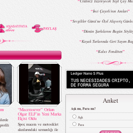
“
Cildinizi Tazeleyecek Yeşil Çay Ma
“
”
İnci Çayırlı’nın Anıları
“
Sevgililer Günü’ne Özel Alışveriş Günle
“
Dünün Şarkılarını Bugün Söylü
“
Kayak Turlarında Geri Sayım Baş
“
”
Kalıcı Fondöten
Anket
ını
“Macerasever” Orkun
Aşk mı, Para mı?
Olgar ELF’in Yeni Marka
Elçisi Oldu
Aşk
ilerde
Spor, macera ve motosiklet
rofili
Para
alanlarındaki uzmanlığı ile