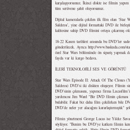
karşılaşıyorsunuz. İkinci diskte ise filmin yapım 
tüm serüvene şahit oluyorsunuz.
Dijital kameralarla çekilen ilk film olan ‘Star
Saldırısı’, yine dijital formattaki DVD ile birle
kalitesine sahip DVD filmini ortaya çıkarmış ol
18-22 Kasım tarihleri arasında bu DVD’ler sade
gönderilecek. Ayrıca http://www.baskuda.com/star
özel Star Wars bölümünde ön sipariş yapmak d
fayda var ki kargo bedava.
İLERİ TEKNOLOJİLİ SES VE GÖRÜNTÜ
Star Wars Episode II: Attack Of The Clones (Yı
Saldırısı) DVD’si iki diskten oluşuyor. Filmin si
DVD’sinin çıkmasını, yapımcı firma Lucasfilm
yardımcısı Jim Ward "Bir DVD filmin çıkması bir
bulabilir. Fakat biz daha film çekilirken bile D
DVD’de neler yer alacağını kararlaştırmıştık" şek
Filmin yönetmeni George Lucas ise Yıldız Savaş
söylüyor. "Benim bu DVD’ye katkım filmin kendi
dijital formatta çektik. Hatta filmin DVD formatı 