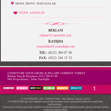
MODA İKONU MAĞAZALAR
DİĞER ADRESLER
REKLAM
reklam@cosmoturk.com
İLETİŞİM
cosmoeditor@cosmoturk.com
TEL:
(0212) 280 07 00
FAX:
(0212) 244 13 32
-->
COSMOTURK YAYIN GRUBU & HILLARY COMPANY TURKEY
Reklam Satış & Pazarlama:
0212 280 07 00
Web Programlama :
Selim Topaloğlu
© COPYRIGHT 2015 COSMOTURK, Tüm Hakları Saklıdır. (0,16)
COSMOTURK'teki özel haberleri kaynak göstermeden izinsiz kullananlar hakkında yasal işlem
yapılmaktadır...
Cosmoturk.com'da yayınlanan haberler kaynak gösterilerek içeriği değiştirilmemek şartıyla hertürlü medya
ortamında kullanılabilir.