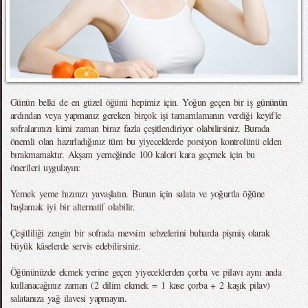
Günün belki de en güzel öğünü hepimiz için. Yoğun geçen bir iş gününün
ardından veya yapmanız gereken birçok işi tamamlamanın verdiği keyifle
sofralarınızı kimi zaman biraz fazla çeşitlendiriyor olabilirsiniz. Burada
önemli olan hazırladığınız tüm bu yiyeceklerde porsiyon kontrolünü elden
bırakmamaktır. Akşam yemeğinde 100 kalori kara geçmek için bu
önerileri uygulayın:
Yemek yeme hızınızı yavaşlatın. Bunun için salata ve yoğurtla öğüne
başlamak iyi bir alternatif olabilir.
Çeşitliliği zengin bir sofrada mevsim sebzelerini buharda pişmiş olarak
büyük kâselerde servis edebilirsiniz.
Öğününüzde ekmek yerine geçen yiyeceklerden çorba ve pilavı aynı anda
kullanacağınız zaman (2 dilim ekmek = 1 kase çorba + 2 kaşık pilav)
salatanıza yağ ilavesi yapmayın.