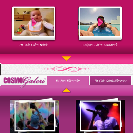
En Tatlı Gülen Bebek
Wolfson - Ibiza Comeback
En Son Eklenenler
En Çok Görüntülenenler
Uyuyan Bebeğe Gangnam Dinletilirse Ne Olur
Uykusun Da Gülen Bebek