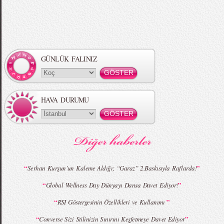
Örgü Saç Modelleri
MBFWI - Hakan Akkaya 2015 Yaz
Koleksiyonu
GÜNLÜK FALINIZ
HAVA DURUMU
MBFWI - Gülçin Çengel 2015 Yaz
MBFWI - Zeynep Erdoğan 2015 Yaz
Koleksiyonu
Koleksiyonu
“
”
Serhan Kurşun’un Kaleme Aldığı; “Garaz” 2.Baskısıyla Raflarda!
“
”
Global Wellness Day Dünyayı Dansa Davet Ediyor!
MBFWI - Giray Sepin 2015 Yaz Koleksiyonu
MBFWI - Burçe Bekrek 2015 Yaz Koleksiyonu
“
”
RSI Göstergesinin Özellikleri ve Kullanımı
“
”
Converse Sizi Stilinizin Sınırını Keşfetmeye Davet Ediyor