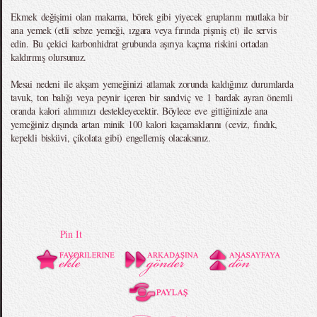
Ekmek değişimi olan makarna, börek gibi yiyecek gruplarını mutlaka bir
ana yemek (etli sebze yemeği, ızgara veya fırında pişmiş et) ile servis
edin. Bu çekici karbonhidrat grubunda aşırıya kaçma riskini ortadan
kaldırmış olursunuz.
Mesai nedeni ile akşam yemeğinizi atlamak zorunda kaldığınız durumlarda
tavuk, ton balığı veya peynir içeren bir sandviç ve 1 bardak ayran önemli
oranda kalori alımınızı destekleyecektir. Böylece eve gittiğinizde ana
yemeğiniz dışında artan minik 100 kalori kaçamaklarını (ceviz, fındık,
kepekli bisküvi, çikolata gibi) engellemiş olacaksınız.
Pin It