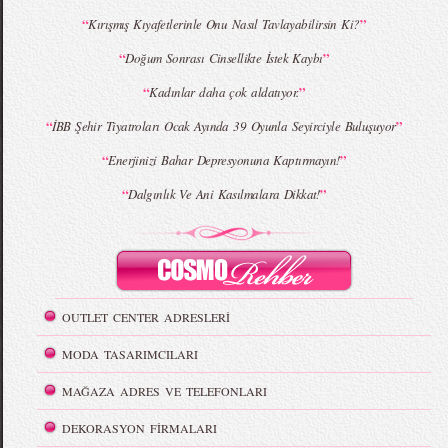
“
”
Kırışmış Kıyafetlerinle Onu Nasıl Tavlayabilirsin Ki?
“
”
Doğum Sonrası Cinsellikte İstek Kaybı
“
”
Kadınlar daha çok aldatıyor.
“
”
İBB Şehir Tiyatroları Ocak Ayında 39 Oyunla Seyirciyle Buluşuyor
“
”
Enerjinizi Bahar Depresyonuna Kaptırmayın!
“
”
Dalgınlık Ve Ani Kasılmalara Dikkat!
OUTLET CENTER ADRESLERİ
MODA TASARIMCILARI
MAĞAZA ADRES VE TELEFONLARI
DEKORASYON FİRMALARI