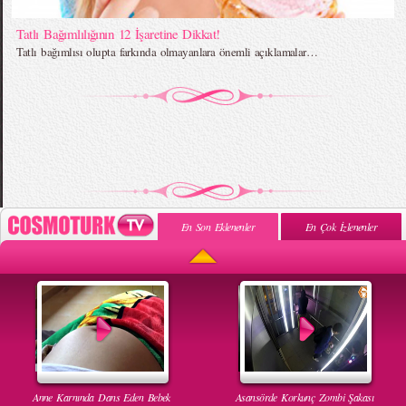
Tatlı Bağımlılığının 12 İşaretine Dikkat!
Tatlı bağımlısı olupta farkında olmayanlara önemli açıklamalar…
En Son Eklenenler
En Çok İzlenenler
Anne Karnında Dans Eden Bebek
Asansörde Korkunç Zombi Şakası