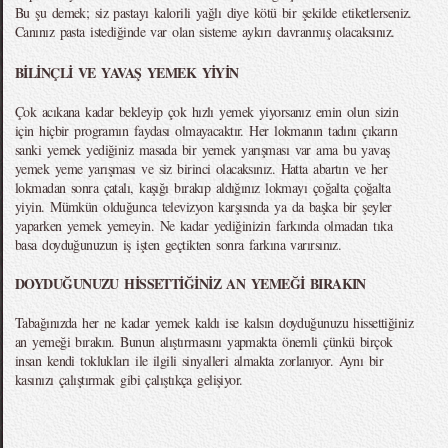
Bu şu demek; siz pastayı kalorili yağlı diye kötü bir şekilde etiketlerseniz.
Canınız pasta istediğinde var olan sisteme aykırı davranmış olacaksınız.
BİLİNÇLİ VE YAVAŞ YEMEK YİYİN
Çok acıkana kadar bekleyip çok hızlı yemek yiyorsanız emin olun sizin
için hiçbir programın faydası olmayacaktır. Her lokmanın tadını çıkarın
sanki yemek yediğiniz masada bir yemek yarışması var ama bu yavaş
yemek yeme yarışması ve siz birinci olacaksınız. Hatta abartın ve her
lokmadan sonra çatalı, kaşığı bırakıp aldığınız lokmayı çoğalta çoğalta
yiyin. Mümkün olduğunca televizyon karşısında ya da başka bir şeyler
yaparken yemek yemeyin. Ne kadar yediğinizin farkında olmadan tıka
basa doyduğunuzun iş işten geçtikten sonra farkına varırsınız.
DOYDUĞUNUZU HİSSETTİĞİNİZ AN YEMEĞİ BIRAKIN
Tabağınızda her ne kadar yemek kaldı ise kalsın doyduğunuzu hissettiğiniz
an yemeği bırakın. Bunun alıştırmasını yapmakta önemli çünkü birçok
insan kendi toklukları ile ilgili sinyalleri almakta zorlanıyor. Aynı bir
kasınızı çalıştırmak gibi çalıştıkça gelişiyor.