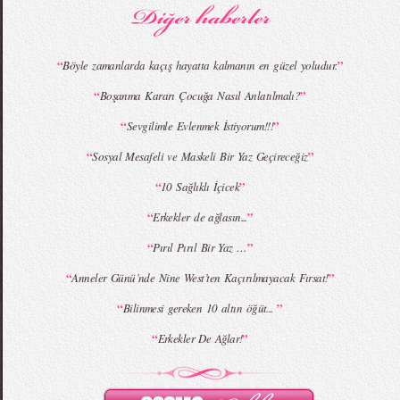
“
”
Böyle zamanlarda kaçış hayatta kalmanın en güzel yoludur.
“
”
Boşanma Kararı Çocuğa Nasıl Anlatılmalı?
MBFWI - Giray Sepin 2015 Yaz Koleksiyonu
MBFWI - Burçe Bekrek 2015 Yaz Koleksiyonu
“
”
Sevgilimle Evlenmek İstiyorum!!!
“
”
Sosyal Mesafeli ve Maskeli Bir Yaz Geçireceğiz
“
”
10 Sağlıklı İçicek
“
”
Erkekler de ağlasın...
“
”
Pırıl Pırıl Bir Yaz …
“
”
Anneler Günü’nde Nine West’ten Kaçırılmayacak Fırsat!
“
”
Bilinmesi gereken 10 altın öğüt...
“
”
Erkekler De Ağlar!