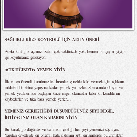
SAĞLIKLI KİLO KONTROLÜ İÇİN ALTIN ÖNERİ
Adeta kurt gibi açsınız, zaten çok vaktinizde yok; hemen bir şeyler yiyip
işe koyulmanız gerekiyor.
ACIKTIĞINIZDA YEMEK YİYİN
İlk ve en önemli kuralımızdır. İnsanlar genelde kilo vermek için açlıktan
mideleri birbirine yapışana kadar yemek yemezler. Sonrasında oluşan ve
yemek yediklerinde başlayan krize engel olamazlar tabiî ki, kendilerini
kaybederler ve tıka basa yemek yerler…
YEMENİZ GEREKTİĞİNİ DÜŞÜNDÜĞÜNÜZ ŞEYİ DEĞİL,
İHTİYACINIZ OLAN KADARINI YİYİN
Bu kural, gördüğünüz ve canınızın çektiği her şeyi yemenizi söylüyor.
Yapılan diyetlerde en önemli hata sistemin zıttı girişimlerde bulunmaktır.