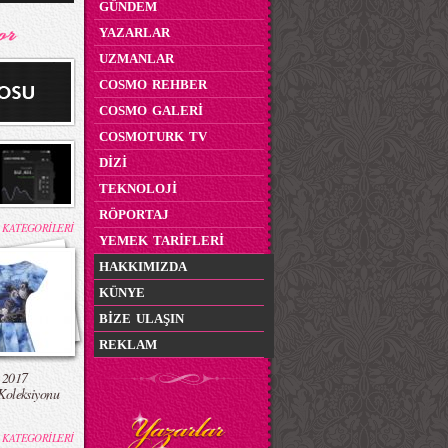
GÜNDEM
YAZARLAR
UZMANLAR
COSMO REHBER
COSMO GALERİ
COSMOTURK TV
DİZİ
TEKNOLOJİ
RÖPORTAJ
 KATEGORİLERİ
YEMEK TARİFLERİ
HAKKIMIZDA
KÜNYE
BİZE ULAŞIN
REKLAM
 2017
Koleksiyonu
 KATEGORİLERİ