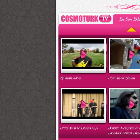
En Son Ekle
Zıplayan Adam
Uçan Bebek Şakası
Hayat Mobille Daha Güzel
Dünyayı Değiştirenler 
Boondock Saints) Filmd