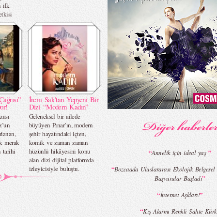
 ilk
etkisi
Çağrısı”
İrem Sak’tan Yepyeni Bir
or!
Dizi “Modern Kadın”
zası
Geleneksel bir ailede
z’un
büyüyen Pınar’ın, modern
rlanan,
şehir hayatındaki içten,
ok merak
komik ve zaman zaman
 tarihi
hüzünlü hikâyesini konu
“
”
Annelik için ideal yaş
alan dizi dijital platformda
izleyicisiyle buluştu.
“
Bozcaada Uluslararası Ekolojik Belgesel F
”
Başvurular Başladı
“
”
İnternet Aşkları!
“
Kış Alarmı Renkli Sahte Kürk