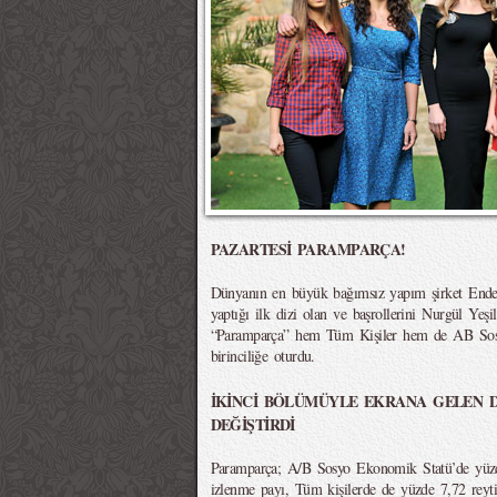
PAZARTESİ PARAMPARÇA!
Dünyanın en büyük bağımsız yapım şirket Ende
yaptığı ilk dizi olan ve başrollerini Nurgül Yeşi
“Paramparça” hem Tüm Kişiler hem de AB Sosy
birinciliğe oturdu.
İKİNCİ BÖLÜMÜYLE EKRANA GELEN D
DEĞİŞTİRDİ
Paramparça; A/B Sosyo Ekonomik Statü’de yüzd
izlenme payı, Tüm kişilerde de yüzde 7,72 reyt