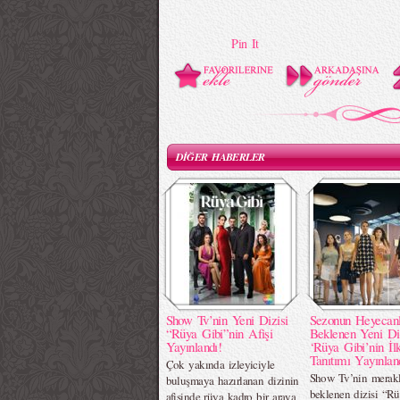
Pin It
DİĞER HABERLER
Show Tv’nin Yeni Dizisi
Sezonun Heyecan
“Rüya Gibi”nin Afişi
Beklenen Yeni Di
Yayınlandı!
‘Rüya Gibi’nin İl
Tanıtımı Yayınlan
Çok yakında izleyiciyle
Show Tv’nin merak
buluşmaya hazırlanan dizinin
beklenen dizisi “R
afişinde rüya kadro bir araya