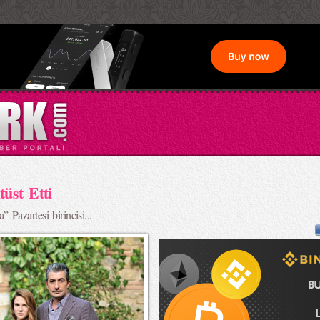
üst Etti
Pazartesi birincisi...