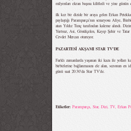
milyonları ekran başına kilitledi ve yine günün 
ilk kez bir dizide bir araya gelen Erkan Petekka
paylaştığı Paramparça’nın senaryosu Aliye, Binb
atan Yıldız Tunç tarafından kaleme alındı. Dizi
Yurtsuz, Asi, Gönülçelen, Kayıp Şehir ve Tatar 
Cevdet Mercan oturuyor.
PAZARTESİ AKŞAMI STAR TV’DE
Farklı zamanlarda yaşanan iki kaza ile yolları ke
birbirlerine bağlanmasını ele alan, sezonun en id
günü saat 20:30’da Star TV’de.
Etiketler:
Paramparça
,
Star
,
Dizi
,
TV
,
Erkan P