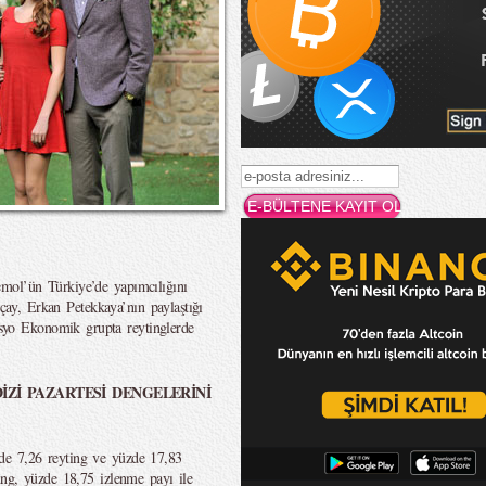
mol’ün Türkiye’de yapımcılığını
lçay, Erkan Petekkaya’nın paylaştığı
o Ekonomik grupta reytinglerde
İZİ PAZARTESİ DENGELERİNİ
e 7,26 reyting ve yüzde 17,83
ing, yüzde 18,75 izlenme payı ile