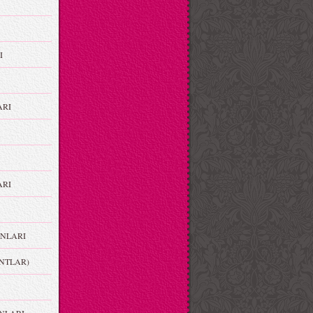
I
ARI
RI
NLARI
NTLAR)