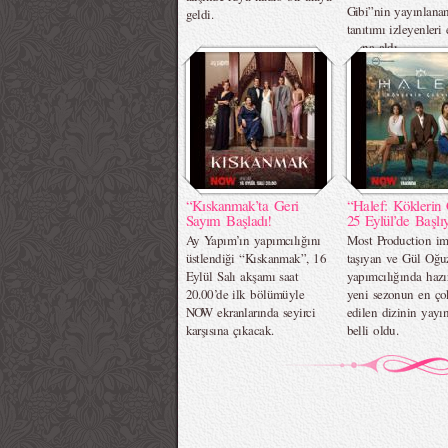
Gibi”nin yayınlanan
geldi.
tanıtımı izleyenleri 
altına aldı.
“Kıskanmak’ta Geri
“Halef: Köklerin 
Sayım Başladı!
25 Eylül’de Başlıy
Ay Yapım’ın yapımcılığını
Most Production im
üstlendiği “Kıskanmak”, 16
taşıyan ve Gül Oğu
Eylül Salı akşamı saat
yapımcılığında hazı
20.00’de ilk bölümüyle
yeni sezonun en ç
NOW ekranlarında seyirci
edilen dizinin yayın
karşısına çıkacak.
belli oldu.