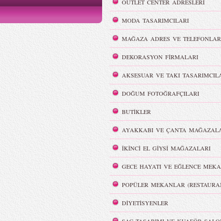
OUTLET CENTER ADRESLERİ
2015 Defilesi
MODA TASARIMCILARI
MAĞAZA ADRES VE TELEFONLAR
DEKORASYON FİRMALARI
Victoria`s Secret Meleklerinin
AKSESUAR VE TAKI TASARIMCIL
Dumanlı Göz Makyajı
Şov Hazırlıkları
DOĞUM FOTOĞRAFÇILARI
BUTİKLER
AYAKKABI VE ÇANTA MAĞAZALA
İKİNCİ EL GİYSİ MAĞAZALARI
i
REMISABBAH,
ar
MLLEPAUETTE Koleksiyonu
GECE HAYATI VE EĞLENCE MEKA
POPÜLER MEKANLAR (RESTAURA
DİYETİSYENLER