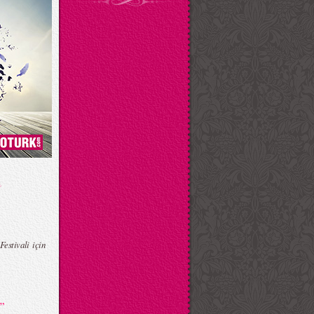
estivali için
”