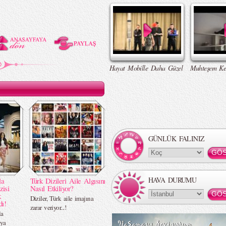
Hayat Mobille Daha Güzel
Muhteşem Ke
GÜNLÜK FALINIZ
HAVA DURUMU
la
Türk Dizileri Aile Algısını
zisi
Nasıl Etkiliyor?
k
Diziler, Türk aile imajına
dı!
zarar veriyor...!
la
üya