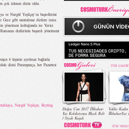
en çok izlenen dizisi oldu.
ya ve Nurgül Yeşilçay’ın başrollerini
ir Gece gibi unutulmaz dizilere imza
nin yönetmen koltuğunda ise Yersiz
Ramazan dizilerinin başarılı yönetmeni
sişen 6 kişinin ayrılmaz bağlarla
dialı dizisi Paramparça, her Pazartesi
TÜM GALERİ
etekkaya
,
Nurgül Yeşilçay
,
Reyting
Doğay Can 2017 İlkbahar-
Vakko Kadın
Yaz Koleksiyonu Black Belt
İlkbahar-Yaz 
/ Siyah Kuşak
TÜM VIDEO