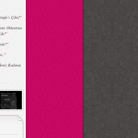
”
ngle’ı Çıktı!
oni Orkestrası
”
’de!
”
sin?
”
...
eniz Kadının