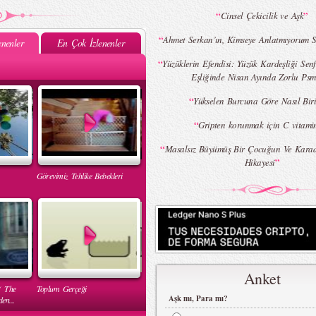
“
”
Cinsel Çekicilik ve Aşk
“
Ahmet Serkan’ın, Kimseye Anlatmıyorum Si
nenler
En Çok İzlenenler
“
Yüzüklerin Efendisi: Yüzük Kardeşliği Senf
Eşliğinde Nisan Ayında Zorlu Psm
“
Yükselen Burcuna Göre Nasıl Biri
“
Gripten korunmak için C vitamini
“
Masalsız Büyümüş Bir Çocuğun Ve Karad
”
Hikayesi
Görevimiz Tehlike Bebekleri
Anket
( The
Toplum Gerçeği
Aşk mı, Para mı?
en...