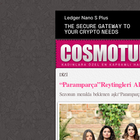
>
DİZİ
“Paramparça”Reytingleri Alt
Sezonun merakla beklenen aşkı“Paramparça” 