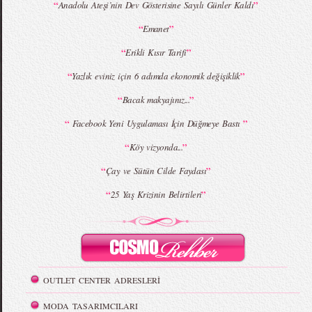
“
”
Anadolu Ateşi’nin Dev Gösterisine Sayılı Günler Kaldı
MBFWI - Giray Sepin 2015 Yaz Koleksiyonu
MBFWI - Burçe Bekrek 2015 Yaz Koleksiyonu
“
”
Emanet
“
”
Erikli Kısır Tarifi
“
”
Yazlık eviniz için 6 adımda ekonomik değişiklik
“
”
Bacak makyajınız...
“
”
Facebook Yeni Uygulaması İçin Düğmeye Bastı
“
”
Köy vizyonda...
“
”
Çay ve Sütün Cilde Faydası
“
”
25 Yaş Krizinin Belirtileri
OUTLET CENTER ADRESLERİ
MODA TASARIMCILARI