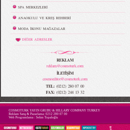
SPA MERKEZLERİ
ANAOKULU VE KREŞ REHBERİ
MODA İKONU MAĞAZALAR
DİĞER ADRESLER
REKLAM
reklam@cosmoturk.com
İLETİŞİM
cosmoeditor@cosmoturk.com
TEL:
(0212) 280 07 00
FAX:
(0212) 244 13 32
-->
COSMOTURK YAYIN GRUBU & HILLARY COMPANY TURKEY
Reklam Satış & Pazarlama:
0212 280 07 00
Web Programlama :
Selim Topaloğlu