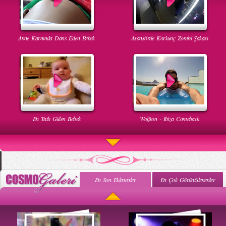
Anne Karnında Dans Eden Bebek
Asansörde Korkunç Zombi Şakası
En Tatlı Gülen Bebek
Wolfson - Ibiza Comeback
En Son Eklenenler
En Çok Görüntülenenler
Uyuyan Bebeğe Gangnam Dinletilirse Ne Olur
Uykusun Da Gülen Bebek