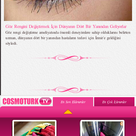
Göz Rengini Değiştirmek İçin Dünyanın Dört Bir Yanından Geliyorlar
Göz rengi değiştirme ameliyatında önemli deneyimlere sahip olduklarını belirten
uzman, dünyanın dört bir yanından hastaların tedavi için İzmir`e geldiğini
söyledi.
En Son Eklenenler
En Çok İzlenenler