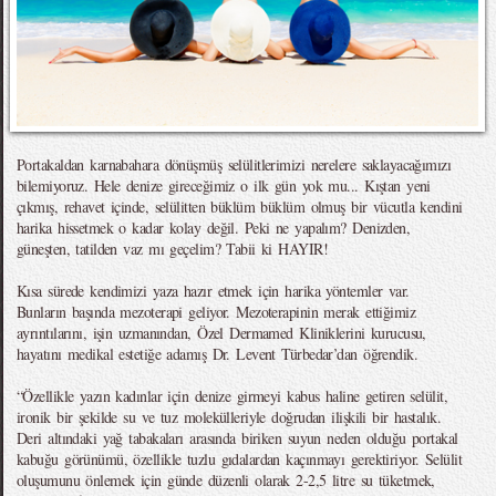
Portakaldan karnabahara dönüşmüş selülitlerimizi nerelere saklayacağımızı
bilemiyoruz. Hele denize gireceğimiz o ilk gün yok mu... Kıştan yeni
çıkmış, rehavet içinde, selülitten büklüm büklüm olmuş bir vücutla kendini
harika hissetmek o kadar kolay değil. Peki ne yapalım? Denizden,
güneşten, tatilden vaz mı geçelim? Tabii ki HAYIR!
Kısa sürede kendimizi yaza hazır etmek için harika yöntemler var.
Bunların başında mezoterapi geliyor. Mezoterapinin merak ettiğimiz
ayrıntılarını, işin uzmanından, Özel Dermamed Kliniklerini kurucusu,
hayatını medikal estetiğe adamış Dr. Levent Türbedar’dan öğrendik.
“Özellikle yazın kadınlar için denize girmeyi kabus haline getiren selülit,
ironik bir şekilde su ve tuz molekülleriyle doğrudan ilişkili bir hastalık.
Deri altındaki yağ tabakaları arasında biriken suyun neden olduğu portakal
kabuğu görünümü, özellikle tuzlu gıdalardan kaçınmayı gerektiriyor. Selülit
oluşumunu önlemek için günde düzenli olarak 2-2,5 litre su tüketmek,