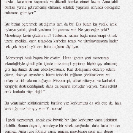
tuzdan, kafeinden kaçınmak ve düzenli hareket etmek lazım. Ama tabii
bunları yerine getirememiş olmanız, selülitle yaşamak zorunda olacağınız
anlamına gelmiyor.”
İşte bizim öğrenmek istediğimiz tam da bu! Biz bütün kış yedik, içtik,
uykuya yattık, şimdi yardıma ihtiyacımız var. Ne yapacağız peki?
Mezoterapi kesin çözüm mü? Türbedar, sadece başta mezoterapi olmak
üzere, medikal ozon terapiden karboksi terapi ve ultrakavitasyona kadar
pek çok başarılı yöntem bulunduğunu söylüyor.
“Mezoterapi başlı başına bir çözüm. Hatta iğnesiz yeni mezoterapi
teknolojisiyle şimdi gün içinde mezoterapi yaptırıp, hiçbir şey olmamış
gibi hayatınıza devam edebiliyorsunuz. Kan dolaşımını düzeltip ödemi
çözen, dokuyu uyandırıp, hücre içindeki yağların çözülmelerini ve
dolaşıma atılmalarını sağlayan Mezoterapi, ultrakavitasyon ve karboksi
terapiyle desteklendiğinde daha da başarılı sonuçlar veriyor. Yani selülit
artık korkulu rüya değil.”
Bu yöntemler selülitlerimizle birlikte yaz korkumuzu da yok etse de, hala
korktuğumuz bir şey var: Ya acırsa!
“İğneli mezoterapi, ancak çok büyük bir iğne korkunuz varsa ürkütücü
olabilir. Bunun dışında, neredeyse bir sinek ısırığından daha fazla bir acı
vermez. Ama iğne fobiniz varsa, iğnesiz mezoterapi sizin için doğru