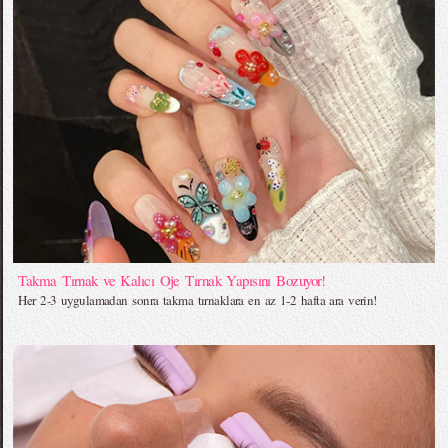
Takma Tırnak ve Kalıcı Oje Tırnak Yapısını Bozuyor!
Her 2-3 uygulamadan sonra takma tırnaklara en az 1-2 hafta ara verin!