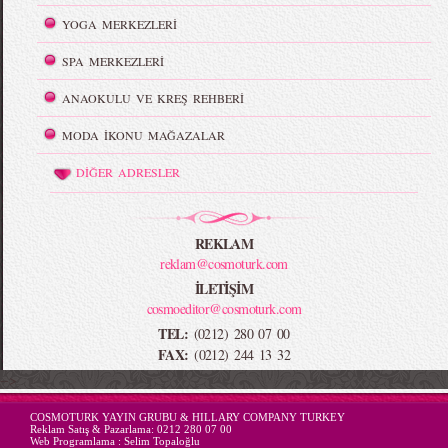
YOGA MERKEZLERİ
SPA MERKEZLERİ
ANAOKULU VE KREŞ REHBERİ
MODA İKONU MAĞAZALAR
DİĞER ADRESLER
REKLAM
reklam@cosmoturk.com
İLETİŞİM
cosmoeditor@cosmoturk.com
TEL:
(0212) 280 07 00
FAX:
(0212) 244 13 32
-->
COSMOTURK YAYIN GRUBU & HILLARY COMPANY TURKEY
Reklam Satış & Pazarlama:
0212 280 07 00
Web Programlama :
Selim Topaloğlu