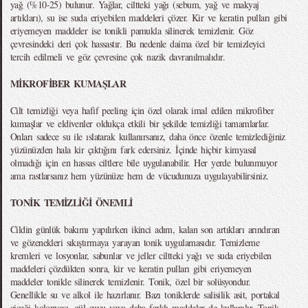
yağ (%10-25) bulunur. Yağlar, ciltteki yağı (sebum, yağ ve makyaj
artıkları), su ise suda eriyebilen maddeleri çözer. Kir ve keratin pulları gibi
eriyemeyen maddeler ise tonikli pamukla silinerek temizlenir. Göz
çevresindeki deri çok hassastır. Bu nedenle daima özel bir temizleyici
tercih edilmeli ve göz çevresine çok nazik davranılmalıdır.
MİKROFİBER KUMAŞLAR
Cilt temizliği veya hafif peeling için özel olarak imal edilen mikrofiber
kumaşlar ve eldivenler oldukça etkili bir şekilde temizliği tamamlarlar.
Onları sadece su ile ıslatarak kullanırsanız, daha önce özenle temizlediğiniz
yüzünüzden hala kir çıktığını fark edersiniz. İçinde hiçbir kimyasal
olmadığı için en hassas ciltlere bile uygulanabilir. Her yerde bulunmuyor
ama rastlarsanız hem yüzünüze hem de vücudunuza uygulayabilirsiniz.
TONİK TEMİZLİĞİ ÖNEMLİ
Cildin günlük bakımı yapılırken ikinci adım, kalan son artıkları arındıran
ve gözenekleri sıkıştırmaya yarayan tonik uygulamasıdır. Temizleme
kremleri ve losyonlar, sabunlar ve jeller ciltteki yağı ve suda eriyebilen
maddeleri çözdükten sonra, kir ve keratin pulları gibi eriyemeyen
maddeler tonikle silinerek temizlenir. Tonik, özel bir solüsyondur.
Genellikle su ve alkol ile hazırlanır. Bazı toniklerde salisilik asit, portakal
çiçeği kolonyası, gül suyu veya daha farklı maddeler de kullanılır. Tonik