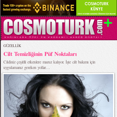
GÜZELLİK
Cilt Temizliğinin Püf Noktaları
Cildiniz çeşitlli etkenlere maruz kalıyor. İşte cilt bakımı için
uygulamanız gereken yollar…