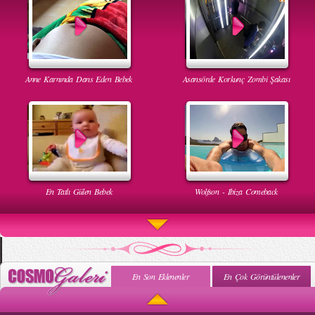
Anne Karnında Dans Eden Bebek
Asansörde Korkunç Zombi Şakası
En Tatlı Gülen Bebek
Wolfson - Ibiza Comeback
En Son Eklenenler
En Çok Görüntülenenler
Uyuyan Bebeğe Gangnam Dinletilirse Ne Olur
Uykusun Da Gülen Bebek