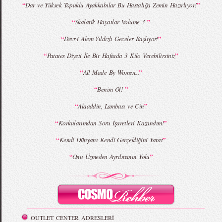
“
”
Dar ve Yüksek Topuklu Ayakkabılar Bu Hastalığa Zemin Hazırlıyor!
“
”
Skalatik Hayatlar Volume 3
MBFWI - Giray Sepin 2015 Yaz Koleksiyonu
MBFWI - Burçe Bekrek 2015 Yaz Koleksiyonu
“
”
Devr-i Alem Yıldızlı Geceler Başlıyor!
“
”
Patates Diyeti İle Bir Haftada 3 Kilo Verebilirsiniz
“
”
All Made By Women...
“
”
Benim Ol!
“
”
Alaaddin, Lambası ve Cin
“
”
Korkularımdan Soru İşaretleri Kazandım!
“
”
Kendi Dünyanı Kendi Gerçekliğini Yarat
“
”
Onu Üzmeden Ayrılmanın Yolu
OUTLET CENTER ADRESLERİ