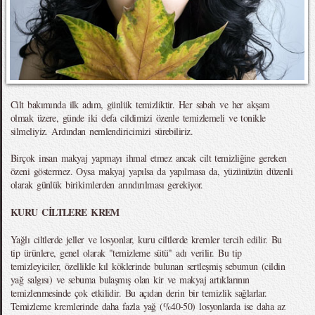
Cilt bakımında ilk adım, günlük temizliktir. Her sabah ve her akşam
olmak üzere, günde iki defa cildimizi özenle temizlemeli ve tonikle
silmeliyiz. Ardından nemlendiricimizi sürebiliriz.
Birçok insan makyaj yapmayı ihmal etmez ancak cilt temizliğine gereken
özeni göstermez. Oysa makyaj yapılsa da yapılmasa da, yüzünüzün düzenli
olarak günlük birikimlerden arındırılması gerekiyor.
KURU CİLTLERE KREM
Yağlı ciltlerde jeller ve losyonlar, kuru ciltlerde kremler tercih edilir. Bu
tip ürünlere, genel olarak "temizleme sütü" adı verilir. Bu tip
temizleyiciler, özellikle kıl köklerinde bulunan sertleşmiş sebumun (cildin
yağ salgısı) ve sebuma bulaşmış olan kir ve makyaj artıklarının
temizlenmesinde çok etkilidir. Bu açıdan derin bir temizlik sağlarlar.
Temizleme kremlerinde daha fazla yağ (%40-50) losyonlarda ise daha az