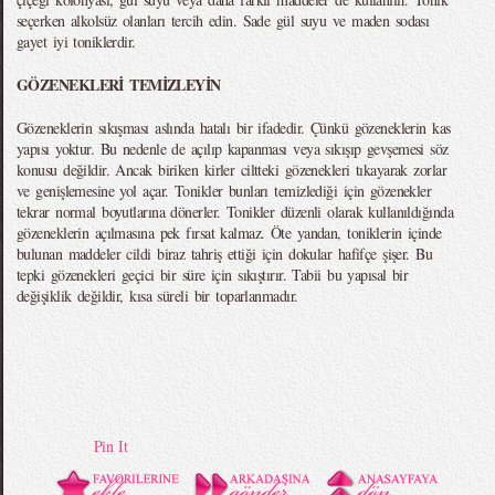
seçerken alkolsüz olanları tercih edin. Sade gül suyu ve maden sodası
gayet iyi toniklerdir.
GÖZENEKLERİ TEMİZLEYİN
Gözeneklerin sıkışması aslında hatalı bir ifadedir. Çünkü gözeneklerin kas
yapısı yoktur. Bu nedenle de açılıp kapanması veya sıkışıp gevşemesi söz
konusu değildir. Ancak biriken kirler ciltteki gözenekleri tıkayarak zorlar
ve genişlemesine yol açar. Tonikler bunları temizlediği için gözenekler
tekrar normal boyutlarına dönerler. Tonikler düzenli olarak kullanıldığında
gözeneklerin açılmasına pek fırsat kalmaz. Öte yandan, toniklerin içinde
bulunan maddeler cildi biraz tahriş ettiği için dokular hafifçe şişer. Bu
tepki gözenekleri geçici bir süre için sıkıştırır. Tabii bu yapısal bir
değişiklik değildir, kısa süreli bir toparlanmadır.
Pin It