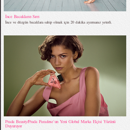
İnce Bacakların Sırrı
İnce ve düzgün bacaklara sahip olmak için 20 dakika ayırmanız yeterli.
Prada Beauty/Prada Paradoxe`un Yeni Global Marka Elçisi Yüzünü
Duyuruyor