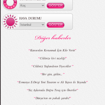
HAVA DURUMU
MBFWI - Gülçin Çengel 2015 Yaz
MBFWI - Zeynep Erdoğan 2015 Yaz
Koleksiyonu
Koleksiyonu
“
”
Kanserden Korunmak İçin Kilo Verin
“
”
Cildinize kivi tazeliği
MBFWI - Giray Sepin 2015 Yaz Koleksiyonu
MBFWI - Burçe Bekrek 2015 Yaz Koleksiyonu
“
”
Cildinizi Yaşlandıran Yiyecekler
“
”
Her gün, gülün...
“
”
Evmanya E-Dergi Yeni Tasarım ve Alt Yapısı ile Yayında
“
”
Yaz Aylarında Doğru Tıraş için Öneriler
“
”
Dünya'nın en pahalı şarabı!