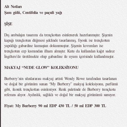
Alt Notları
Şam gülü, Centifolia ve paçuli yağı
ŞİŞE
Dış ambalajın tasarımı da trençkottan esinlenerek hazırlanmıştır. Şişenin
kapağı trençkotun düğmesi şeklinde tasarlanmış, fiyonk ise trençkotun
yapıldığı gabardine kumaştan dokunmuştur. Şişenin kıvrımları ise
trençkotun cep kısmından ilham almıştır. Kutu da kullanılan kağıt sadece
İngiltere’de üretilmekte olup gabardine ile uyum içerisinde kullanılmıştır.
MAKYAJ “NUDE GLOW” KOLEKSİYONU
Burberry’nin uluslararası makyaj artisti Wendy Rowe tarafından tasarlanan
ve doğal bir görünüm sunan “My Burberry” makyaj koleksiyonu, parfümü
gibi, ikonik trençkottan esinleniyor. Renk paletinde de Burberry trençkotu
referans alıyor. Aydınlık, sağlıklı ve doğal bir makyaj görünümü sunuyor.
Fiyat: My Burberry 90 ml EDP 430 TL / 50 ml EDP 300 TL