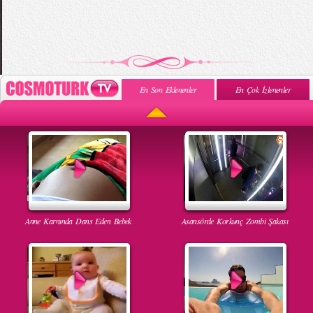
En Son Eklenenler
En Çok İzlenenler
Anne Karnında Dans Eden Bebek
Asansörde Korkunç Zombi Şakası