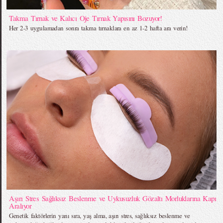
Takma Tırnak ve Kalıcı Oje Tırnak Yapısını Bozuyor!
Her 2-3 uygulamadan sonra takma tırnaklara en az 1-2 hafta ara verin!
Aşırı Stres Sağlıksız Beslenme ve Uykusuzluk Gözaltı Morluklarına Kapı
Aralıyor
Genetik faktörlerin yanı sıra, yaş alma, aşırı stres, sağlıksız beslenme ve