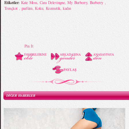
Etiketler:
Kate Moss
,
Cara Delevingne
,
My Burberry
,
Burberry
,
Trençkot
,
parfüm
,
Koku
,
Kozmetik
,
kadın
Pin It
DİĞER HABERLER