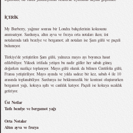
İÇERİK
My Burberry, yağmur sonrası bir Londra bahçelerinin kokusunu
anımsatıyor. Sardunya, altın ayva ve frezya orta notaları iken; üst
notalarında tatlı bezelye ve bergamot; alt notaları ise Şam gülü ve paçuli
bulunuyor.
Türkiye'de yetiştirilen Şam gülü, yalnızca mayıs ayı boyunca hasat
edilebiliyor. Yüksek irtifada yetişen bu nadir güller her sabah güneş
doğarken nazikçe toplanıyor. Mayıs gülü olarak da bilinen Centifolia gülü,
Fransa yetiştiriliyor. Mayıs ayında ve yılda sadece bir kez, sabah 4 ile 10
arasında toplanabiliyor. Sardunya ise beklenmedik bir kontrast oluştururken
bergamot yağı, kokuya ışıltı ve canlılık katıyor. Paçuli ise kokuya sıcaklık
getiriyor.
Üst Notlar
Tatlı bezelye ve bergamot yağı
Orta Notalar
Altın ayva ve frezya