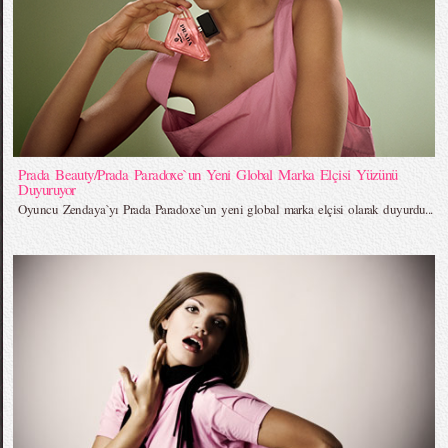
Prada Beauty/Prada Paradoxe`un Yeni Global Marka Elçisi Yüzünü
Duyuruyor
Oyuncu Zendaya`yı Prada Paradoxe`un yeni global marka elçisi olarak duyurdu...