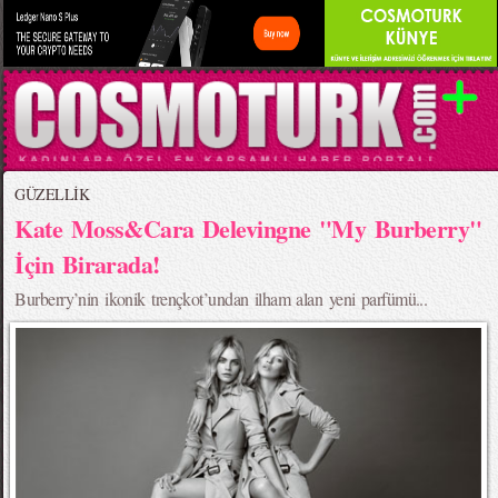
GÜZELLİK
Kate Moss&Cara Delevingne "My Burberry"
İçin Birarada!
Burberry’nin ikonik trençkot’undan ilham alan yeni parfümü...