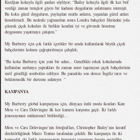
Kurdjian kokuyla ilgili şunları söylüyor; “Bailey kokuyla ilgili ilk kez brif
verdiği zaman trençkot giyen bir kadının duygularını anlatmamı istemişti.
Bu koku güzel duyguların, paylaşılan mutlu anların, yaşanılan güzel anları
hissettirmeli. Bu nedenle yağmurdan sonra Londra bahçeleri fikrinden yola
çıkarak çiçek kokuları ile birlikte kendini iyi ve güvende hissetme
duygusunu yaşatmaya çalıştım.”
My Burberry için çok farklı içerikler bir arada kullanılarak büyük çiçek
bahçelerinin kokusu çağrıştırılmaya çalışıldı;
“Bu koku Burberry için yeni bir adım... Genellikle erkek kokularında
kullanılan sardunya yaprakları ile zaman sınırı taşımayan çiçek bahçelerinin
zarif güzelliği sembolize ediliyor. Bu paradoks son derece İngiliz tarzı ve
beklenmedik bir durumu anlatıyor. “
KAMPANYA
My Burberry global kampanyası için, dünyaca ünlü moda ikonları Kate
Moss ve Cara Delevingne ilk kez kamera karşısına geçti. İki farklı
jenerasyonun mükemmel birlikteliği…
Moss ve Cara Delevingne’nin fotoğrafları, Christopher Bailey’nin kreatif
direktörlüğünde Mario Testino tarafından çekildi. Bu kampanya ile iki
topmodel, iki farklı jenerasyonun benzersiz uyumunu hayata geçirdiler.