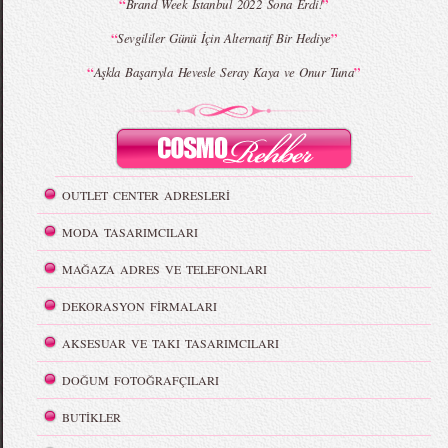
“
”
Brand Week İstanbul 2022 Sona Erdi!
“
”
Sevgililer Günü İçin Alternatif Bir Hediye
“
”
Aşkla Başarıyla Hevesle Seray Kaya ve Onur Tuna
OUTLET CENTER ADRESLERİ
MODA TASARIMCILARI
MAĞAZA ADRES VE TELEFONLARI
DEKORASYON FİRMALARI
AKSESUAR VE TAKI TASARIMCILARI
DOĞUM FOTOĞRAFÇILARI
BUTİKLER