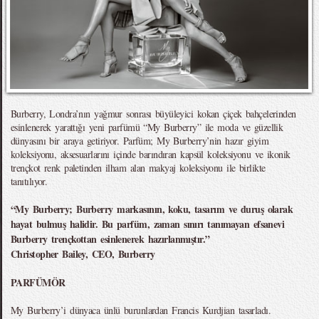
Burberry, Londra’nın yağmur sonrası büyüleyici kokan çiçek bahçelerinden
esinlenerek yarattığı yeni parfümü “My Burberry” ile moda ve güzellik
dünyasını bir araya getiriyor. Parfüm; My Burberry’nin hazır giyim
koleksiyonu, aksesuarlarını içinde barındıran kapsül koleksiyonu ve ikonik
trençkot renk paletinden ilham alan makyaj koleksiyonu ile birlikte
tanıtılıyor.
“My Burberry; Burberry markasının, koku, tasarım ve duruş olarak
hayat bulmuş halidir. Bu parfüm, zaman sınırı tanımayan efsanevi
Burberry trençkottan esinlenerek hazırlanmıştır.”
Christopher Bailey, CEO, Burberry
PARFÜMÖR
My Burberry’i dünyaca ünlü burunlardan Francis Kurdjian tasarladı.