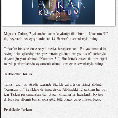
Megastar Tarkan, 7 yıl aradan sonra kaydettiği ilk albümü “Kuantum 51”
ile, heyecanlı bekleyişin ardından 14 Haziran’da sevenleriyle buluştu.
Tarkan’ın bir süre önce sosyal medya hesaplarından, “Bu yaz umut dolu,
sevinç dolu, eğlendiğimiz, yüzümüzün güldüğü bir yaz olsun” sözleriyle
duyurduğu yeni albümü “Kuantum 51”, Hitt Müzik etiketi ile tüm dijital
müzik platformlarında eş zamanlı olarak, sanatçının sevenleriyle buluştu.
Tarkan’dan bir ilk
Tarkan, uzun bir süredir üzerinde titizlikle çalıştığı on birinci albümü
“Kuantum 51” ile ilklere de imza atıyor. Albümdeki 12 şarkının her biri
için Tarkan performanslarından oluşan visualiser’lar hazırlandı; böylece
dinleyiciler albümü baştan sona görüntülü olarak deneyimleyebilecek.
Prodüktör Tarkan