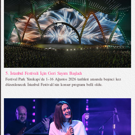
5. İstanbul Festivali İçin Geri Sayım Başladı
Festival Park Yenikapı`da 1–16 Ağustos 2026 tarihleri arasında beşinci kez
düzenlenecek İstanbul Festivali`nin konser programı belli oldu.