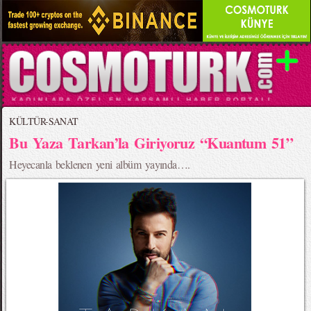
KÜLTÜR-SANAT
Bu Yaza Tarkan’la Giriyoruz “Kuantum 51”
Heyecanla beklenen yeni albüm yayında….