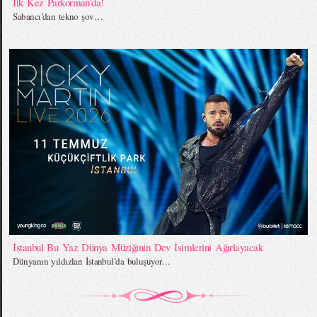
İlk Kez Parkorman’da!
Sabancı’dan tekno şov…
İstanbul Bu Yaz Dünya Müziğinin Dev İsimlerini Ağırlayacak
Dünyanın yıldızları İstanbul’da buluşuyor…