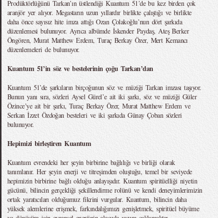
Prodüktörlüğünü Tarkan’ın üstlendiği Kuantum 51’de bu kez birden çok
aranjör yer alıyor. Megastarın uzun yıllardır birlikte çalıştığı ve birlikte
daha önce sayısız hite imza attığı Ozan Çolakoğlu’nun dört şarkıda
düzenlemesi bulunuyor. Ayrıca albümde İskender Paydaş, Ateş Berker
Öngören, Murat Matthew Erdem, Turaç Berkay Özer, Mert Kemancı
düzenlemeleri de bulunuyor.
Kuantum 51’in söz ve bestelerinin çoğu Tarkan’dan
Kuantum 51’de şarkıların birçoğunun söz ve müziği Tarkan imzası taşıyor.
Bunun yanı sıra, sözleri Aysel Gürel’e ait iki şarkı, söz ve müziği Güler
Özince’ye ait bir şarkı, Turaç Berkay Özer, Murat Matthew Erdem ve
Serkan İzzet Özdoğan besteleri ve iki şarkıda Günay Çoban sözleri
bulunuyor.
Hepimizi birleştiren Kuantum
Kuantum evrendeki her şeyin birbirine bağlılığı ve birliği olarak
tanımlanır. Her şeyin enerji ve titreşimden oluştuğu, temel bir seviyede
hepimizin birbirine bağlı olduğu anlayışıdır. Kuantum spiritüelliği niyetin
gücünü, bilincin gerçekliği şekillendirme rolünü ve kendi deneyimlerimizin
ortak yaratıcıları olduğumuz fikrini vurgular. Kuantum, bilincin daha
yüksek alemlerine erişmek, farkındalığımızı genişletmek, spiritüel büyüme
ve dönüşüm için evrensel enerjinin akışıyla uyum sağlamaktır.