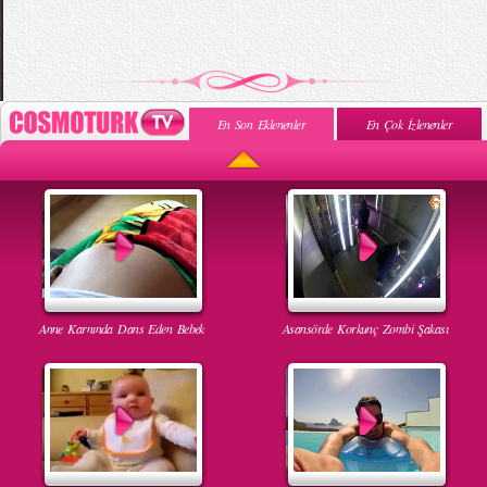
En Son Eklenenler
En Çok İzlenenler
Anne Karnında Dans Eden Bebek
Asansörde Korkunç Zombi Şakası