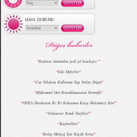
HAVA DURUMU
MBFWI - Gülçin Çengel 2015 Yaz
MBFWI - Zeynep Erdoğan 2015 Yaz
Koleksiyonu
Koleksiyonu
“
”
Kadının ömründen yedi yıl kısaltıyor
“
”
Eski Defterler
MBFWI - Giray Sepin 2015 Yaz Koleksiyonu
MBFWI - Burçe Bekrek 2015 Yaz Koleksiyonu
“
”
Cep Telefonu Kullanma Yaşı Yediye Düştü
“
”
Mükemmel Otel Konaklamasının Formülü
“
”
NIVEA Deodorant İle Ter Kokusuna Karşı Önleminizi Alın!
“
”
Gripsavar Yemek Tarifleri!
“
”
Kaybedilen
“
”
Kolay Makyaj İçin Küçük Sırlar