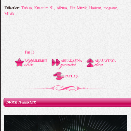
Etiketler:
Tarkan
,
Kuantum 51
,
Albüm
,
Hitt Müzik
,
Haziran
,
megastar
,
Müzik
Pin It
DİĞER HABERLER