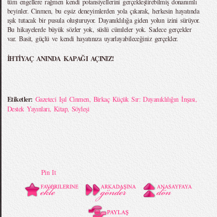
tüm engellere rağmen kendi potansiyellerini gerçekleştirebilmiş donanımlı
beyinler. Cinmen, bu eşsiz deneyimlerden yola çıkarak, herkesin hayatında
ışık tutacak bir pusula oluşturuyor. Dayanıklılığa giden yolun izini sürüyor.
Bu hikayelerde büyük sözler yok, süslü cümleler yok. Sadece gerçekler
var. Basit, güçlü ve kendi hayatınıza uyarlayabileceğiniz gerçekler.
İHTİYAÇ ANINDA KAPAĞI AÇINIZ!
Etiketler:
Gazeteci Işıl Cinmen
,
Birkaç Küçük Sır: Dayanıklılığın İnşası
,
Destek Yayınları
,
Kitap
,
Söyleşi
Pin It