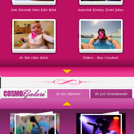
Anne Karnında Dans Eden Bebek
Asansörde Korkunç Zombi Şakası
En Tatlı Gülen Bebek
Wolfson - Ibiza Comeback
En Son Eklenenler
En Çok Görüntülenenler
Uyuyan Bebeğe Gangnam Dinletilirse Ne Olur
Uykusun Da Gülen Bebek