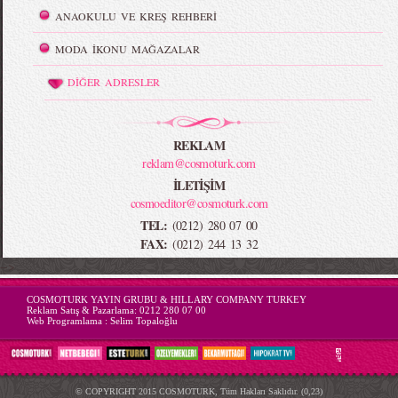
ANAOKULU VE KREŞ REHBERİ
MODA İKONU MAĞAZALAR
DİĞER ADRESLER
REKLAM
reklam@cosmoturk.com
İLETİŞİM
cosmoeditor@cosmoturk.com
TEL:
(0212) 280 07 00
FAX:
(0212) 244 13 32
-->
COSMOTURK YAYIN GRUBU & HILLARY COMPANY TURKEY
Reklam Satış & Pazarlama:
0212 280 07 00
Web Programlama :
Selim Topaloğlu
© COPYRIGHT 2015 COSMOTURK, Tüm Hakları Saklıdır. (0,23)