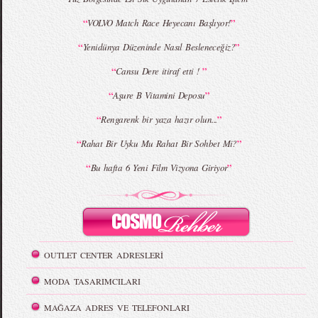
“
”
VOLVO Match Race Heyecanı Başlıyor!
“
”
Yenidünya Düzeninde Nasıl Besleneceğiz?
“
”
Cansu Dere itiraf etti !
“
”
Aşure B Vitamini Deposu
“
”
Rengarenk bir yaza hazır olun...
“
”
Rahat Bir Uyku Mu Rahat Bir Sohbet Mi?
“
”
Bu hafta 6 Yeni Film Vizyona Giriyor
OUTLET CENTER ADRESLERİ
MODA TASARIMCILARI
MAĞAZA ADRES VE TELEFONLARI