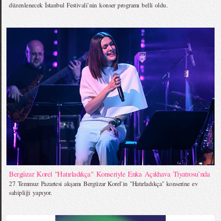
düzenlenecek İstanbul Festivali`nin konser programı belli oldu.
Bergüzar Korel "Hatırladıkça" Konseriyle Enka Açıkhava Tiyatrosu`nda
27 Temmuz Pazartesi akşamı Bergüzar Korel`in "Hatırladıkça" konserine ev
sahipliği yapıyor.