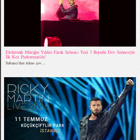
Elektronik Müziğin Yıldızı Faruk Sabancı Yeni 3 Boyutlu Dev Sahnesiyle
İlk Kez Parkorman’da!
Sabancı’dan tekno şov…