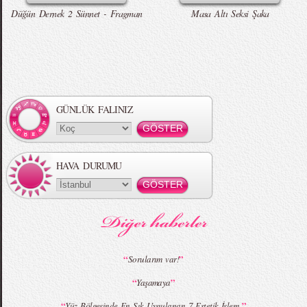
Düğün Dernek 2 Sünnet - Fragman
Masa Altı Seksi Şaka
Örgü Saç Modelleri
MBFWI - Hakan Akkaya 2015 Yaz
Koleksiyonu
GÜNLÜK FALINIZ
HAVA DURUMU
MBFWI - Gülçin Çengel 2015 Yaz
MBFWI - Zeynep Erdoğan 2015 Yaz
Koleksiyonu
Koleksiyonu
“
”
Sorularım var!
“
”
Yaşamaya
MBFWI - Giray Sepin 2015 Yaz Koleksiyonu
MBFWI - Burçe Bekrek 2015 Yaz Koleksiyonu
“
”
Yüz Bölgesinde En Sık Uygulanan 7 Estetik İşlem