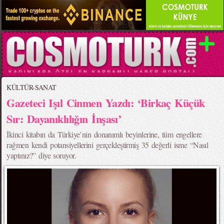
KÜLTÜR-SANAT
Gazeteci Işıl Cinmen Yazdı: ‘Birkaç Küçük
Sır: Dayanıklılığın İnşası’
İkinci kitabın da Türkiye’nin donanımlı beyinlerine, tüm engellere
rağmen kendi potansiyellerini gerçekleştirmiş 35 değerli isme “Nasıl
yaptınız?” diye soruyor.