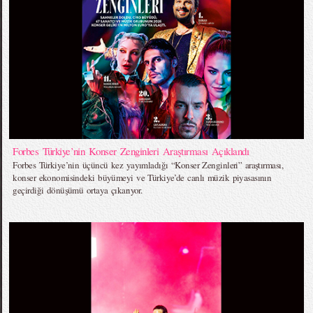
Forbes Türkiye’nin Konser Zenginleri Araştırması Açıklandı
Forbes Türkiye’nin üçüncü kez yayımladığı “Konser Zenginleri” araştırması,
konser ekonomisindeki büyümeyi ve Türkiye’de canlı müzik piyasasının
geçirdiği dönüşümü ortaya çıkarıyor.