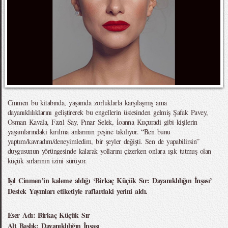
Cinmen bu kitabında, yaşamda zorluklarla karşılaşmış ama
dayanıklılıklarını geliştirerek bu engellerin üstesinden gelmiş Şafak Pavey,
Osman Kavala, Fazıl Say, Pınar Selek, İoanna Kuçuradi gibi kişilerin
yaşamlarındaki kırılma anlarının peşine takılıyor. “Ben bunu
yaptım/kavradım/deneyimledim, bir şeyler değişti. Sen de yapabilirsin”
duygusunun yörüngesinde kalarak yollarını çizerken onlara ışık tutmuş olan
küçük sırlarının izini sürüyor.
Işıl Cinmen’in kaleme aldığı ‘Birkaç Küçük Sır: Dayanıklılığın İnşası’
Destek Yayınları etiketiyle raflardaki yerini aldı.
Eser Adı: Birkaç Küçük Sır
Alt Başlık: Dayanıklılığın İnşası