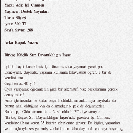
Yazar Adı: Işıl Cinmen
Yayınevi: Destek Yayınları
Türü: Söyleşi
iyatı: 300 TL
Sayfa Sayısı: 288
Arka Kapak Yazısı:
Birkaç Küçük Sır: Dayanıklılığın İnşası
İyi bir hayat kurabilmek için önce esaslıca yaşamak gerekiyor.
Dene-yanıl, düş-kalk, yaşamın kullanma kılavuzunu öğren, e bir de
kendini tanı…
Geçti en az 40 yıl!
Oysa yaşayarak öğrenmenin gizli bir alternatifi var; başkalarının gerçek
deneyimleri!
Ama işte insanlar ne kadar başarılı olduklarını anlatmaya bayılsalar da
bunun nasıl olduğuna -ya da olamadığına- pek de değinmezler.
Bu kitap, “Oldu tamam da… Nasıl oldu bu?!” diye soruyor.
‘Birkaç Küçük Sır: Dayanıklılığın İnşası'nda, gazeteci Işıl Cinmen,
kendisine ilham veren 35 kişinin zihinlerine giriyor. Bu kişiler, yaşamları
ve duruşlarıyla ses getirmiş, zorluklardan daha dayanıklı çıkmayı başarmış,