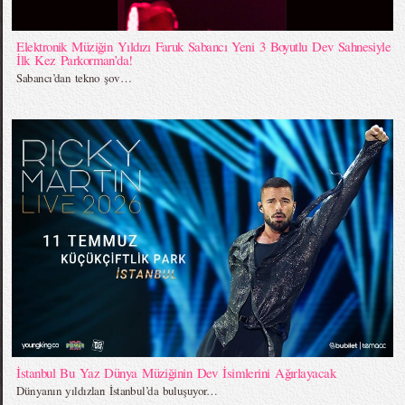
Elektronik Müziğin Yıldızı Faruk Sabancı Yeni 3 Boyutlu Dev Sahnesiyle
İlk Kez Parkorman’da!
Sabancı’dan tekno şov…
İstanbul Bu Yaz Dünya Müziğinin Dev İsimlerini Ağırlayacak
Dünyanın yıldızları İstanbul’da buluşuyor…