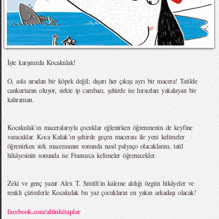
İşte karşınızda Kocakulak!
O, asla sıradan bir köpek değil; dışarı her çıkışı ayrı bir macera! Tatilde
cankurtaran oluyor, sirkte ip cambazı, şehirde ise hırsızları yakalayan bir
kahraman.
Kocakulak’ın maceralarıyla çocuklar eğlenirken öğrenmenin de keyfine
varacaklar. Koca Kulak’ın şehirde geçen macerası ile yeni kelimeler
öğrenirken sirk macerasının sonunda nasıl palyaço olacaklarını, tatil
hikâyesinin sonunda ise Fransızca kelimeler öğrenecekler.
Zeki ve genç yazar Alex T. Smith’in kaleme aldığı özgün hikâyeler ve
renkli çizimlerle Kocakulak bu yaz çocukların en yakın arkadaşı olacak!
facebook.com/altinkitaplar