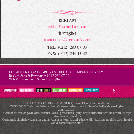
REKLAM
reklam@cosmoturk.com
İLETİŞİM
cosmoeditor@cosmoturk.com
TEL:
(0212) 280 07 00
FAX:
(0212) 244 13 32
-->
COSMOTURK YAYIN GRUBU & HILLARY COMPANY TURKEY
Reklam Satış & Pazarlama:
0212 280 07 00
Web Programlama :
Selim Topaloğlu
© COPYRIGHT 2015 COSMOTURK, Tüm Hakları Saklıdır. (0,25)
COSMOTURK'teki özel haberleri kaynak göstermeden izinsiz kullananlar hakkında yasal işlem
yapılmaktadır...
Cosmoturk.com'da yayınlanan haberler kaynak gösterilerek içeriği değiştirilmemek şartıyla hertürlü medya
ortamında kullanılabilir.
Cosmoturk sitesinde yayınlanan yazılar yazarların kendi kişisel görüşleridir. Yazıların her türlü sorumluluğu
yazıyı yazan yazarına aittir.