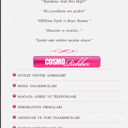
“
”
Topuklular Artık Dert Değil!
“
”
Kız çocukların son gözdesi
“
”
DESA’nın Siyah ve Beyaz Yorumu
“
”
Densizler ve yersizler…
“
”
Şortlar mini eteklere meydan okuyor.
OUTLET CENTER ADRESLERİ
MODA TASARIMCILARI
MAĞAZA ADRES VE TELEFONLARI
DEKORASYON FİRMALARI
AKSESUAR VE TAKI TASARIMCILARI