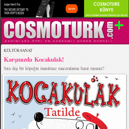
KÜLTÜR-SANAT
Karşınızda Kocakulak!
Sıra dışı bir köpeğin inanılmaz maceralarına hazır mısınız?