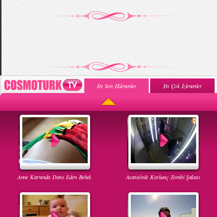
En Son Eklenenler
En Çok İzlenenler
Anne Karnında Dans Eden Bebek
Asansörde Korkunç Zombi Şakası