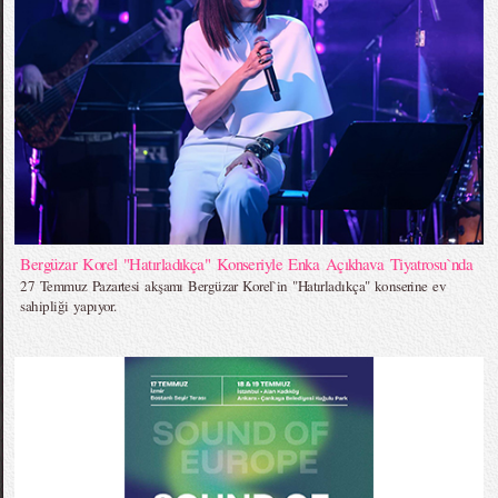
Bergüzar Korel "Hatırladıkça" Konseriyle Enka Açıkhava Tiyatrosu`nda
27 Temmuz Pazartesi akşamı Bergüzar Korel`in "Hatırladıkça" konserine ev
sahipliği yapıyor.