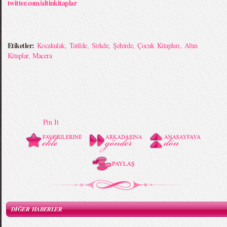
twitter.com/altinkitaplar
Etiketler:
Kocakulak
,
Tatilde
,
Sirkde
,
Şehirde
,
Çocuk Kitapları
,
Altın
Kitaplar
,
Macera
Pin It
DİĞER HABERLER