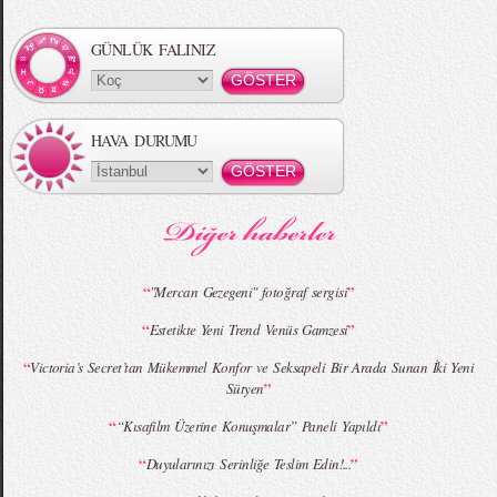
Örgü Saç Modelleri
MBFWI - Hakan Akkaya 2015 Yaz
Koleksiyonu
GÜNLÜK FALINIZ
HAVA DURUMU
MBFWI - Gülçin Çengel 2015 Yaz
MBFWI - Zeynep Erdoğan 2015 Yaz
Koleksiyonu
Koleksiyonu
“
”
"Mercan Gezegeni" fotoğraf sergisi
“
”
Estetikte Yeni Trend Venüs Gamzesi
MBFWI - Giray Sepin 2015 Yaz Koleksiyonu
MBFWI - Burçe Bekrek 2015 Yaz Koleksiyonu
“
Victoria’s Secret’tan Mükemmel Konfor ve Seksapeli Bir Arada Sunan İki Yeni
”
Sütyen
“
”
“Kısafilm Üzerine Konuşmalar” Paneli Yapıldı
“
”
Duyularınızı Serinliğe Teslim Edin!...