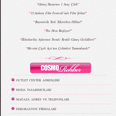
“
”
Güneş Hasarına 1 Avuç Çilek
“
”
23.Ankara Film Festivali`nde Film Şöleni
“
”
Bayram’da Tatlı Tüketirken Dikkat!
“
”
The Diva Başlıyor!
“
”
İlkbahar-Yaz Aylarının Trendi: Renkli Güneş Gözlükleri!
“
”
Mevsim Çiçek Açtı`nın Çekimleri Tamamlandı!
OUTLET CENTER ADRESLERİ
MODA TASARIMCILARI
MAĞAZA ADRES VE TELEFONLARI
DEKORASYON FİRMALARI