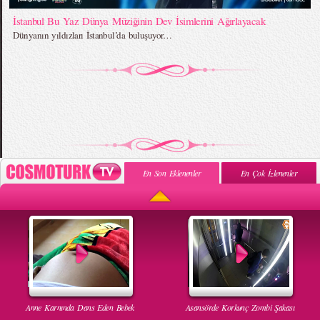
İstanbul Bu Yaz Dünya Müziğinin Dev İsimlerini Ağırlayacak
Dünyanın yıldızları İstanbul’da buluşuyor…
En Son Eklenenler
En Çok İzlenenler
Anne Karnında Dans Eden Bebek
Asansörde Korkunç Zombi Şakası