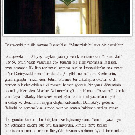
Dostoyevski’nin ilk romanı İnsancıklar: “Mutsuzluk bulaşıcı bir hastalıktır”
Dostoyevski’nin 24 yaşındayken yazdığı ve ilk romanı olan “İnsancıklar”
(1845), onun yazın yaşamına çok başarılı bir giriş yapmasını sağlardı.
Aynı zamanda İlk Rus toplumsal romanı sayılan İnsancıklar’ın ana teması
diğer Dostoyevski romanlarında olduğu gibi “acıma” dır. Eserin ortaya
çıkışı ilginçtir: Yazar eseri bitirir bitirmez bir arkadaşına okutur, o da
eserden o kadar etkilenir ki romanı hemen gecenin bir yarısı döneminin
önemli şairlerinden Nikolay Nekrasov’a götütür. Romanı “başyapıt” olarak
tanımlayan Nikolay Nekrasov, ertesi gün romanın el yazmalarını yakın
arkadaşı ve döneminin saygın eleştirmenlerinden Belinski’ye götürür.
Belinski de romanı kısa sürede okur ve roman hakkında şunları yazar:
“İki gündür kendimi bu kitaptan uzaklaştıramıyorum. Yeni bir yazar, yeni
bir yeteneğin kalemi bu; onu tanımıyorum, kimdir, neye benzer
bilmiyorum ama bu roman Rusya`da hayatın sınırlarını öyle kahramanlara