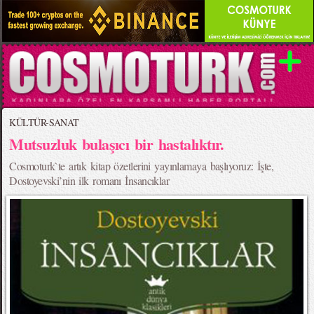
KÜLTÜR-SANAT
Mutsuzluk bulaşıcı bir hastalıktır.
Cosmoturk`te artık kitap özetlerini yayınlamaya başlıyoruz: İşte,
Dostoyevski’nin ilk romanı İnsancıklar