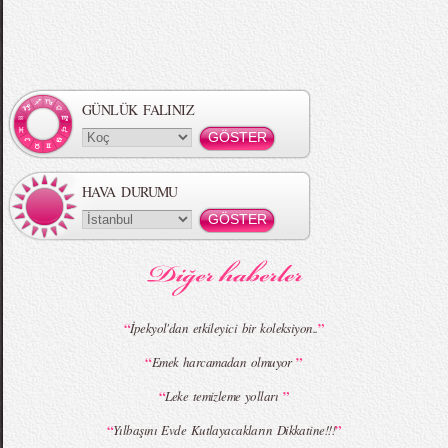
Örgü Saç Modelleri
MBFWI - Hakan Akkaya 2015 Yaz
Koleksiyonu
GÜNLÜK FALINIZ
HAVA DURUMU
MBFWI - Gülçin Çengel 2015 Yaz
MBFWI - Zeynep Erdoğan 2015 Yaz
Koleksiyonu
Koleksiyonu
“
”
İpekyol'dan etkileyici bir koleksiyon..
“
”
Emek harcamadan olmuyor
MBFWI - Giray Sepin 2015 Yaz Koleksiyonu
MBFWI - Burçe Bekrek 2015 Yaz Koleksiyonu
“
”
Leke temizleme yolları
“
”
Yılbaşını Evde Kutlayacakların Dikkatine!!!