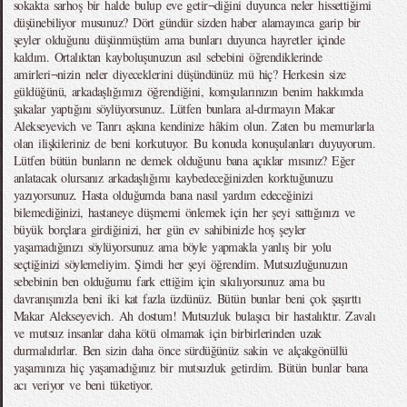
sokakta sarhoş bir halde bulup eve getir¬diğini duyunca neler hissettiğimi
düşünebiliyor musunuz? Dört gündür sizden haber alamayınca garip bir
şeyler olduğunu düşünmüştüm ama bunları duyunca hayretler içinde
kaldım. Ortalıktan kayboluşunuzun asıl sebebini öğrendiklerinde
amirleri¬nizin neler diyeceklerini düşündünüz mü hiç? Herkesin size
güldüğünü, arkadaşlığımızı öğrendiğini, komşularınızın benim hakkımda
şakalar yaptığını söylüyorsunuz. Lütfen bunlara al-dırmayın Makar
Alekseyevich ve Tanrı aşkına kendinize hâkim olun. Zaten bu memurlarla
olan ilişkileriniz de beni korkutuyor. Bu konuda konuşulanları duyuyorum.
Lütfen bütün bunların ne demek olduğunu bana açıklar mısınız? Eğer
anlatacak olursanız arkadaşlığımı kaybedeceğinizden korktuğunuzu
yazıyorsunuz. Hasta olduğumda bana nasıl yardım edeceğinizi
bilemediğinizi, hastaneye düşmemi önlemek için her şeyi sattığınızı ve
büyük borçlara girdiğinizi, her gün ev sahibinizle hoş şeyler
yaşamadığınızı söylüyorsunuz ama böyle yapmakla yanlış bir yolu
seçtiğinizi söylemeliyim. Şimdi her şeyi öğrendim. Mutsuzluğunuzun
sebebinin ben olduğumu fark ettiğim için sıkılıyorsunuz ama bu
davranışınızla beni iki kat fazla üzdünüz. Bütün bunlar beni çok şaşırttı
Makar Alekseyevich. Ah dostum! Mutsuzluk bulaşıcı bir hastalıktır. Zavalı
ve mutsuz insanlar daha kötü olmamak için birbirlerinden uzak
durmalıdırlar. Ben sizin daha önce sürdüğünüz sakin ve alçakgönüllü
yaşamınıza hiç yaşamadığınız bir mutsuzluk getirdim. Bütün bunlar bana
acı veriyor ve beni tüketiyor.