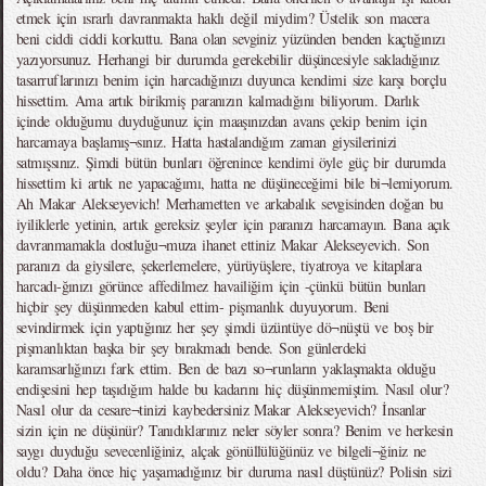
etmek için ısrarlı davranmakta haklı değil miydim? Üstelik son macera
beni ciddi ciddi korkuttu. Bana olan sevginiz yüzünden benden kaçtığınızı
yazıyorsunuz. Herhangi bir durumda gerekebilir düşüncesiyle sakladığınız
tasarruflarınızı benim için harcadığınızı duyunca kendimi size karşı borçlu
hissettim. Ama artık birikmiş paranızın kalmadığını biliyorum. Darlık
içinde olduğumu duyduğunuz için maaşınızdan avans çekip benim için
harcamaya başlamış¬sınız. Hatta hastalandığım zaman giysilerinizi
satmışsınız. Şimdi bütün bunları öğrenince kendimi öyle güç bir durumda
hissettim ki artık ne yapacağımı, hatta ne düşüneceğimi bile bi¬lemiyorum.
Ah Makar Alekseyevich! Merhametten ve arkabalık sevgisinden doğan bu
iyiliklerle yetinin, artık gereksiz şeyler için paranızı harcamayın. Bana açık
davranmamakla dostluğu¬muza ihanet ettiniz Makar Alekseyevich. Son
paranızı da giysilere, şekerlemelere, yürüyüşlere, tiyatroya ve kitaplara
harcadı-ğınızı görünce affedilmez havailiğim için -çünkü bütün bunları
hiçbir şey düşünmeden kabul ettim- pişmanlık duyuyorum. Beni
sevindirmek için yaptığınız her şey şimdi üzüntüye dö¬nüştü ve boş bir
pişmanlıktan başka bir şey bırakmadı bende. Son günlerdeki
karamsarlığınızı fark ettim. Ben de bazı so¬runların yaklaşmakta olduğu
endişesini hep taşıdığım halde bu kadarını hiç düşünmemiştim. Nasıl olur?
Nasıl olur da cesare¬tinizi kaybedersiniz Makar Alekseyevich? İnsanlar
sizin için ne düşünür? Tanıdıklarınız neler söyler sonra? Benim ve herkesin
saygı duyduğu sevecenliğiniz, alçak gönüllülüğünüz ve bilgeli¬ğiniz ne
oldu? Daha önce hiç yaşamadığınız bir duruma nasıl düştünüz? Polisin sizi