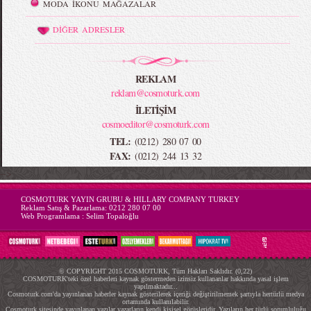
MODA İKONU MAĞAZALAR
DİĞER ADRESLER
REKLAM
reklam@cosmoturk.com
İLETİŞİM
cosmoeditor@cosmoturk.com
TEL:
(0212) 280 07 00
FAX:
(0212) 244 13 32
-->
COSMOTURK YAYIN GRUBU & HILLARY COMPANY TURKEY
Reklam Satış & Pazarlama:
0212 280 07 00
Web Programlama :
Selim Topaloğlu
© COPYRIGHT 2015 COSMOTURK, Tüm Hakları Saklıdır. (0,22)
COSMOTURK'teki özel haberleri kaynak göstermeden izinsiz kullananlar hakkında yasal işlem
yapılmaktadır...
Cosmoturk.com'da yayınlanan haberler kaynak gösterilerek içeriği değiştirilmemek şartıyla hertürlü medya
ortamında kullanılabilir.
Cosmoturk sitesinde yayınlanan yazılar yazarların kendi kişisel görüşleridir. Yazıların her türlü sorumluluğu