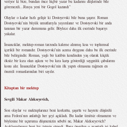
veriyor ki bize, bundan önce hiçbir yazar bu kadarını düşlerinde bile
göremezdi…Rusya yeni bir Gogol kazandı”
Olaylar o kadar hızlı gelişir ki Dostoyevski bile buna şaşırır. Roman
Dostoyevski’nin büyük umutlarıyla yayımlanır ve Dostoyevski bir anda
tanınan bir yazar durumuna gelir. Böylece daha ilk eserinde başarıyı
yakalar.
İnsancıklar, mektup-roman tarzında kaleme alınmış kısa ve toplumsal
içerikli bir romandır. Dostoyevski’nin acıma duygusu daha bu ilk eserinde
bile belirgindir. Roman, yaşlı bir katibin kendinden yaş olarak küçük
öksüz bir kıza olan aşkını ve bu kıza karşı gösterdiği saygınlık çabalarını
konu alır. İnsancıklar Dostoyevski’nin ilk yapıtı olmasına rağmen en
önemli romanlarından biri sayılır.
Kitaptan bir mektup
Sevgili Makar Alekseyevich,
Son olaylar ve mektuplarınız beni korkuttu, şaşırttı ve hayrete düşürdü
ama Fedora’nın anlattığı her şeyi açıkladı. Bu kadar ümitsiz olmanızın ve
böylesine bir uçuruma düşmenizin sebebi ne, Makar Alekseyevich?
Açıklamalarınız beni hiç tatmin etmedi. Bana önerilen o avantajlı işi kabul