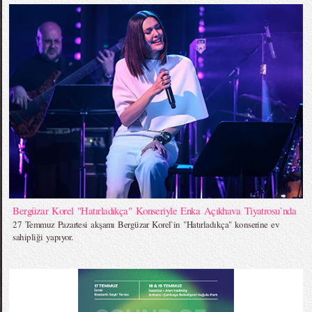
Bergüzar Korel "Hatırladıkça" Konseriyle Enka Açıkhava Tiyatrosu`nda
27 Temmuz Pazartesi akşamı Bergüzar Korel`in "Hatırladıkça" konserine ev
sahipliği yapıyor.