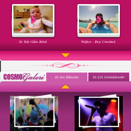
En Tatlı Gülen Bebek
Wolfson - Ibiza Comeback
En Son Eklenenler
En Çok Görüntülenenler
Uyuyan Bebeğe Gangnam Dinletilirse Ne Olur
Uykusun Da Gülen Bebek