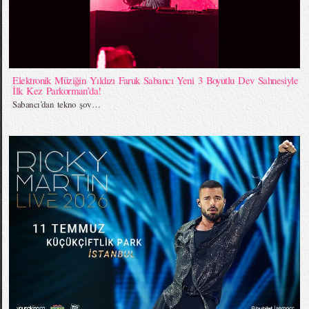
Elektronik Müziğin Yıldızı Faruk Sabancı Yeni 3 Boyutlu Dev Sahnesiyle
İlk Kez Parkorman’da!
Sabancı’dan tekno şov…